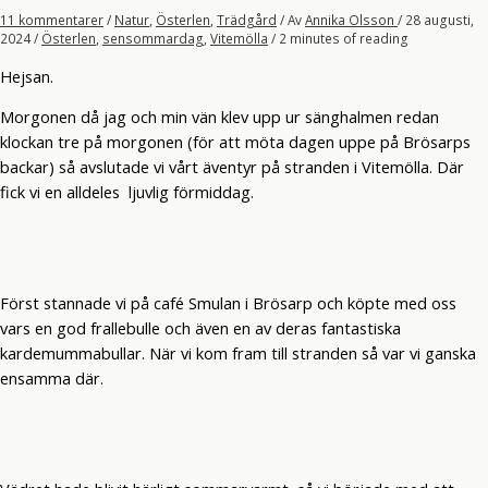
11 kommentarer
/
Natur
,
Österlen
,
Trädgård
/ Av
Annika Olsson
/
28 augusti,
2024
/
Österlen
,
sensommardag
,
Vitemölla
/
2 minutes of reading
Hejsan.
Morgonen då jag och min vän klev upp ur sänghalmen redan
klockan tre på morgonen (för att möta dagen uppe på Brösarps
backar) så avslutade vi vårt äventyr på stranden i Vitemölla. Där
fick vi en alldeles ljuvlig förmiddag.
Först stannade vi på café Smulan i Brösarp och köpte med oss
vars en god frallebulle och även en av deras fantastiska
kardemummabullar. När vi kom fram till stranden så var vi ganska
ensamma där.