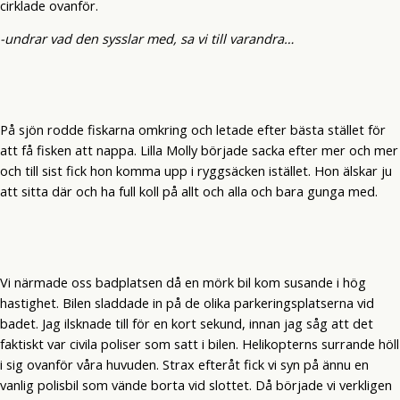
cirklade ovanför.
-undrar vad den sysslar med, sa vi till varandra…
På sjön rodde fiskarna omkring och letade efter bästa stället för
att få fisken att nappa. Lilla Molly började sacka efter mer och mer
och till sist fick hon komma upp i ryggsäcken istället. Hon älskar ju
att sitta där och ha full koll på allt och alla och bara gunga med.
Vi närmade oss badplatsen då en mörk bil kom susande i hög
hastighet. Bilen sladdade in på de olika parkeringsplatserna vid
badet. Jag ilsknade till för en kort sekund, innan jag såg att det
faktiskt var civila poliser som satt i bilen. Helikopterns surrande höll
i sig ovanför våra huvuden. Strax efteråt fick vi syn på ännu en
vanlig polisbil som vände borta vid slottet. Då började vi verkligen