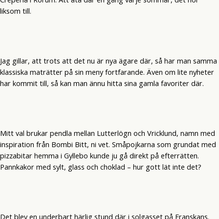
liksom till.
Jag gillar, att trots att det nu är nya ägare där, så har man samma
klassiska maträtter på sin meny fortfarande. Även om lite nyheter
har kommit till, så kan man ännu hitta sina gamla favoriter där.
Mitt val brukar pendla mellan Lutterlögn och Vricklund, namn med
inspiration från Bombi Bitt, ni vet. Småpojkarna som grundat med
pizzabitar hemma i Gyllebo kunde ju gå direkt på efterrätten.
Pannkakor med sylt, glass och choklad – hur gott lät inte det?
Det blev en underbart härlig stund där i solgasset på Franskans.