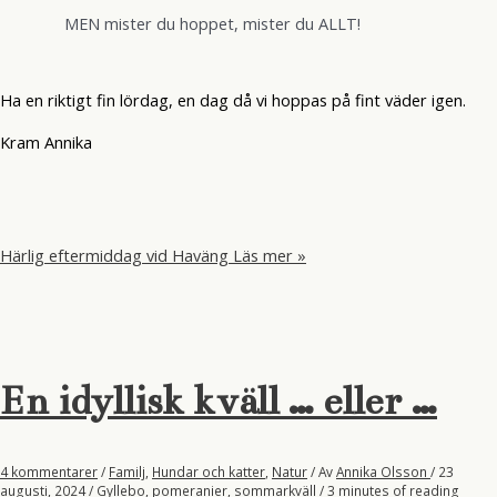
MEN mister du hoppet, mister du ALLT!
Ha en riktigt fin lördag, en dag då vi hoppas på fint väder igen.
Kram Annika
Härlig eftermiddag vid Haväng
Läs mer »
En idyllisk kväll … eller …
4 kommentarer
/
Familj
,
Hundar och katter
,
Natur
/ Av
Annika Olsson
/
23
augusti, 2024
/
Gyllebo
,
pomeranier
,
sommarkväll
/
3 minutes of reading