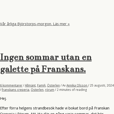
Vår årliga Björstorps-morgon.
Läs mer »
Ingen sommar utan en
galette på Franskans.
6 kommentarer
/
Allmänt
,
Familj
,
Österlen
/ Av
Annika Olsson
/
25 augusti, 2024
/
franskans creperia
,
Österlen
,
rörum
/
2 minutes of reading
Hej.
Efter förra helgens strandbesök hade vi bokat bord på Franskan
Creperia i Rörum. Att äta där en gång varje sommar, det hör