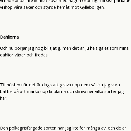
vi hade ändå inte kunnat sova med någon ordning. Till sist packade
vi ihop våra saker och styrde hemåt mot Gyllebo igen.
Dahliorna
Och nu börjar jag nog bli tjatig, men det är ju helt galet som mina
dahlior växer och frodas.
Till hösten när det är dags att gräva upp dem så ska jag vara
bättre på att märka upp knölarna och skriva ner vilka sorter jag
har.
Den polkagrisfärgade sorten har jag lite för många av, och de är