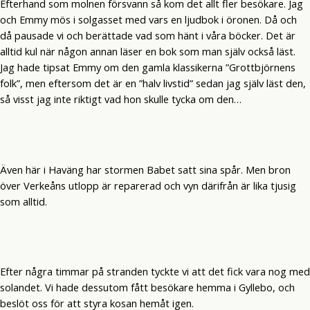
Efterhand som molnen försvann så kom det allt fler besökare. Jag
och Emmy mös i solgasset med vars en ljudbok i öronen. Då och
då pausade vi och berättade vad som hänt i våra böcker. Det är
alltid kul när någon annan läser en bok som man själv också läst.
Jag hade tipsat Emmy om den gamla klassikerna ”Grottbjörnens
folk”, men eftersom det är en ”halv livstid” sedan jag själv läst den,
så visst jag inte riktigt vad hon skulle tycka om den…
Även här i Haväng har stormen Babet satt sina spår. Men bron
över Verkeåns utlopp är reparerad och vyn därifrån är lika tjusig
som alltid.
Efter några timmar på stranden tyckte vi att det fick vara nog med
solandet. Vi hade dessutom fått besökare hemma i Gyllebo, och
beslöt oss för att styra kosan hemåt igen.