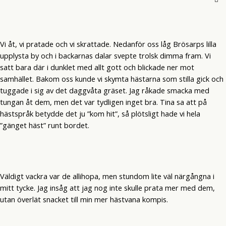
Vi åt, vi pratade och vi skrattade. Nedanför oss låg Brösarps lilla
upplysta by och i backarnas dalar svepte trolsk dimma fram. Vi
satt bara där i dunklet med allt gott och blickade ner mot
samhället. Bakom oss kunde vi skymta hästarna som stilla gick och
tuggade i sig av det daggvåta gräset. Jag råkade smacka med
tungan åt dem, men det var tydligen inget bra. Tina sa att på
hästspråk betydde det ju ”kom hit”, så plötsligt hade vi hela
”gänget häst” runt bordet.
Väldigt vackra var de allihopa, men stundom lite väl närgångna i
mitt tycke. Jag insåg att jag nog inte skulle prata mer med dem,
utan överlät snacket till min mer hästvana kompis.