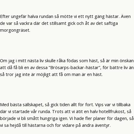
Efter ungefär halva rundan så mötte vi ett nytt gäng hästar. Även
de var så vackra där det stillsamt gick och åt av det saftiga
morgongräset.
Om jag i mitt nästa liv skulle råka födas som häst, så är min önskan
att då få bli en av dessa ”Brösarps-backar-hästar”, för bättre liv än
så tror jag inte är möjligt att få om man är en häst.
Med bästa sällskapet, så gick tiden allt för fort. Vips var vi tillbaka
där vi startade vår runda. Trots att vi ätit en halv hotellfrukost, så
började vi bli smått hungriga igen. Vi hade fler planer för dagen, så
vi sa hejdå till hästarna och for vidare på andra äventyr.