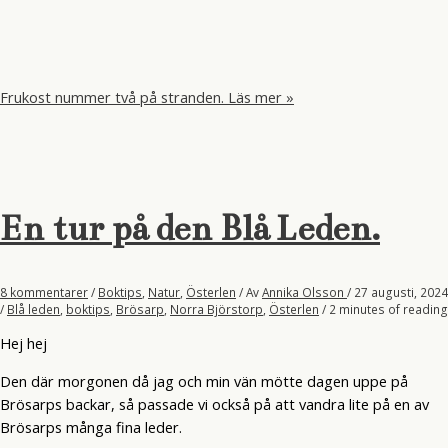
Frukost nummer två på stranden.
Läs mer »
En tur på den Blå Leden.
8 kommentarer
/
Boktips
,
Natur
,
Österlen
/ Av
Annika Olsson
/
27 augusti, 2024
/
Blå leden
,
boktips
,
Brösarp
,
Norra Björstorp
,
Österlen
/
2 minutes of reading
Hej hej
Den där morgonen då jag och min vän mötte dagen uppe på
Brösarps backar, så passade vi också på att vandra lite på en av
Brösarps många fina leder.