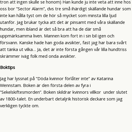
tron att ingen skulle se honom) Han kunde ju inte veta att inne hos
oss bor ”Sector Alarm”, dvs tre små ihärdigt skällande hundar som
inte kan hålla tyst om de hör så mycket som minsta lilla ljud
utanför. Jag brukar tycka att det är pinsamt med våra skällande
hundar, men ibland är det så bra att ha de där små
uppmärksamma liven. Mannen kom fort in i sin bil igen och
försvann. Kanske hade han goda avsikter, fast jag har bara svårt
att tänka ut vilka… Ja, det är inte första gången vår lilla hundtriss
skrämmer iväg folk med onda avsikter.
Boktips
Jag har lyssnat på ”Döda kvinnor förlåter inte” av Katarina
Wennstam. Boken är den första delen av fyra i
”Sekelskiftesmorden”. Boken skildrar kvinnors villkor under slutet
av 1800-talet. En underbart detaljrik historisk deckare som jag
verkligen tyckte om.