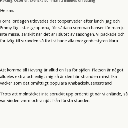
Haväng
,
Österlen
,
svenska sommar
/
2 minutes of reading
Hejsan.
Förra lördagen utlovades det toppenväder efter lunch. Jag och
Emmy låg i startgroparna, för sådana sommarchanser får man ju
inte missa, särskilt när det är i slutet av säsongen. Vi packade och
for iväg till stranden så fort vi hade alla morgonbestyren klara.
Att komma till Haväng är alltid en lisa för själen. Platsen är något
alldeles extra och enligt mig så är den här stranden minst lika
vacker som det omåttligt populära Knäbäckshusensstrand.
Trots att molntäcket inte spruckit upp ordentligt när vi anlände, så
var vinden varm och vi njöt från första stunden.