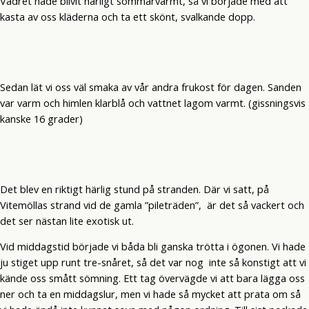
Vädret hade blivit härligt sommarvarmt, så vi började med att
kasta av oss kläderna och ta ett skönt, svalkande dopp.
Sedan lät vi oss väl smaka av vår andra frukost för dagen. Sanden
var varm och himlen klarblå och vattnet lagom varmt. (gissningsvis
kanske 16 grader)
Det blev en riktigt härlig stund på stranden. Där vi satt, på
Vitemöllas strand vid de gamla ”pileträden”, är det så vackert och
det ser nästan lite exotisk ut.
Vid middagstid började vi båda bli ganska trötta i ögonen. Vi hade
ju stiget upp runt tre-snåret, så det var nog inte så konstigt att vi
kände oss smått sömning. Ett tag övervägde vi att bara lägga oss
ner och ta en middagslur, men vi hade så mycket att prata om så