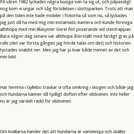
På våren 1982 lyckades några busiga svin ta sig ut, och påpassligt
nog kom vi ungar och såg förödelsen i slottsparken. Trots att man
på den tiden inte hade mobiler i fickorna så som nu, så lyckades
jag just då ha med mig min instamatic-kamera och kunde föreviga
alltihopa med min lillasyster Görel fint poserande vid stentrappan.
Bara någon dag senare var alltihopa återställt med färdigt gräs på
rulle (det var första gången jag hörde talas om det) och historien
tystades snabbt ner. Men jag har ju kvar både minnet av det och
min bild.
Här hemma i Gyllebo traskar vi ofta omkring i skogen och både jag
och hundarna känner då tydligt doften efter vildsvinen. Inte heller
nu är jag särskilt rädd för vildsvinen.
Om kvällarna händer det att hundarna är vansinniga och skäller