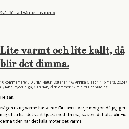
Svårflörtad värme
Läs mer »
Lite varmt och lite kallt, då
blir det dimma.
10 kommentarer
/
Djurliv
,
Natur
,
Österlen
/ Av
Annika Olsson
/
16 mars, 2024
/
Gyllebo
,
nyckelpiga
,
Österlen
,
vårblommor
/
2 minutes of reading
Hejsan.
Någon riktig värme har vi inte fått ännu. Varje morgon då jag gett
mig ut så har det varit tjockt med dimma, så som det ofta blir vid
denna tiden när det kalla möter det varma.