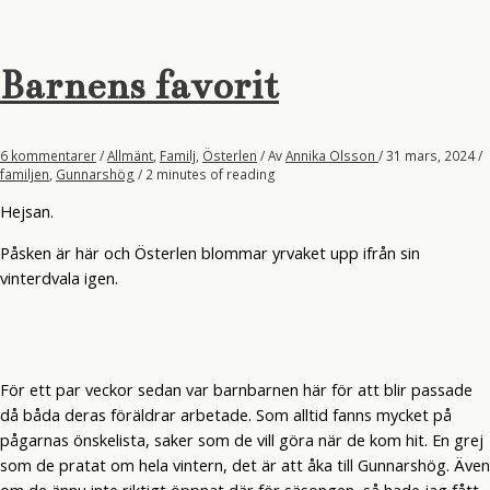
Barnens favorit
6 kommentarer
/
Allmänt
,
Familj
,
Österlen
/ Av
Annika Olsson
/
31 mars, 2024
/
familjen
,
Gunnarshög
/
2 minutes of reading
Hejsan.
Påsken är här och Österlen blommar yrvaket upp ifrån sin
vinterdvala igen.
För ett par veckor sedan var barnbarnen här för att blir passade
då båda deras föräldrar arbetade. Som alltid fanns mycket på
pågarnas önskelista, saker som de vill göra när de kom hit. En grej
som de pratat om hela vintern, det är att åka till Gunnarshög. Även
om de ännu inte riktigt öppnat där för säsongen, så hade jag fått