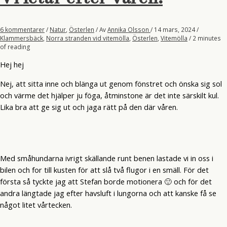
6 kommentarer
/
Natur
,
Österlen
/ Av
Annika Olsson
/
14 mars, 2024
/
Klammersbäck
,
Norra stranden vid vitemölla
,
Österlen
,
Vitemölla
/
2 minutes
of reading
Hej hej
Nej, att sitta inne och blänga ut genom fönstret och önska sig sol
och värme det hjälper ju föga, åtminstone är det inte särskilt kul.
Lika bra att ge sig ut och jaga rätt på den där våren.
Med småhundarna ivrigt skällande runt benen lastade vi in oss i
bilen och for till kusten för att slå två flugor i en smäll. För det
första så tyckte jag att Stefan borde motionera 🙂 och för det
andra längtade jag efter havsluft i lungorna och att kanske få se
något litet vårtecken.