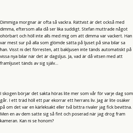
Dimmiga morgnar är ofta så vackra. Rättvist är det också med
dimma, eftersom alla då ser lika suddigt. Stefan muttrade något
ohörbart och höll inte alls med mig om att dimma var vackert. Han
var mest sur på alla som glömde sätta på ljuset på sina bilar sa
han. Visst ni det förresten, att bakljusen inte tänds automatiskt på
vissa nya bilar när det är dagsljus. Ja, vad är då vitsen med att
framljuset tänds av sig själv…
I skogen börjar det sakta höras lite mer som vår för varje dag som
går. I ett träd höll ett par ekorrar ett herrans liv. Jag är lite osäker
på om det var en kärleksakt eller två bittra rivaler jag fick bevittna.
Men en av dem satte sig så fint och poserad när jag drog fram
kameran. Kan ni se honom?