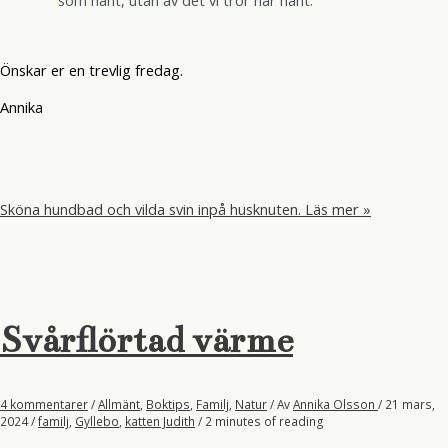
som hänt, utan av det vi tror har hänt.
Önskar er en trevlig fredag.
Annika
Sköna hundbad och vilda svin inpå husknuten.
Läs mer »
Svårflörtad värme
4 kommentarer
/
Allmänt
,
Boktips
,
Familj
,
Natur
/ Av
Annika Olsson
/
21 mars,
2024
/
familj
,
Gyllebo
,
katten Judith
/
2 minutes of reading