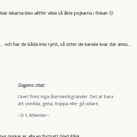
När lekarna blev alltför vilda så åkte pojkarna i finkan 🙂
… och har de båda inte rymt, så sitter de kanske kvar där ännu…
Dagens citat:
I livet finns inga återvändsgränder. Det är bara
att snedda, gena, hoppa eller gå vidare.
~D S Ahlander~
Jag önskar er alla en fortsatt Glad Påsk