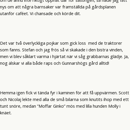
nys om att några barnsaker var framställda på gårdsplanen
utanför caféet. Vi chansade och körde dit.
Det var två överlyckliga pojkar som gick loss med de traktorer
som fanns. Stefan och jag frös så vi skakade i den bistra vinden,
men vi blev såklart varma i hjärtat när vi såg grabbarnas glädje. Ja,
nog älskar vi alla både raps och Gunnarshögs gård alltid!
Hemma igen fick vi tända fyr i kaminen för att få uppvärmen. Scott
och Nicolaj lekte med alla de små bilarna som knutits ihop med ett
tunt snöre, medan ”Moffar Ginko” mös med lilla hunden Molly i
knäet.