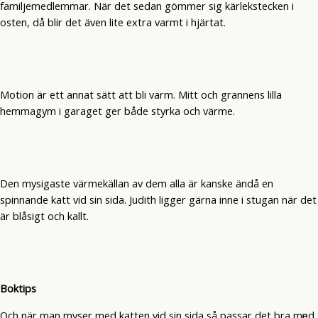
familjemedlemmar. När det sedan gömmer sig kärlekstecken i
osten, då blir det även lite extra varmt i hjärtat.
Motion är ett annat sätt att bli varm. Mitt och grannens lilla
hemmagym i garaget ger både styrka och värme.
Den mysigaste värmekällan av dem alla är kanske ändå en
spinnande katt vid sin sida. Judith ligger gärna inne i stugan när det
är blåsigt och kallt.
Boktips
Och när man myser med katten vid sin sida så passar det bra med