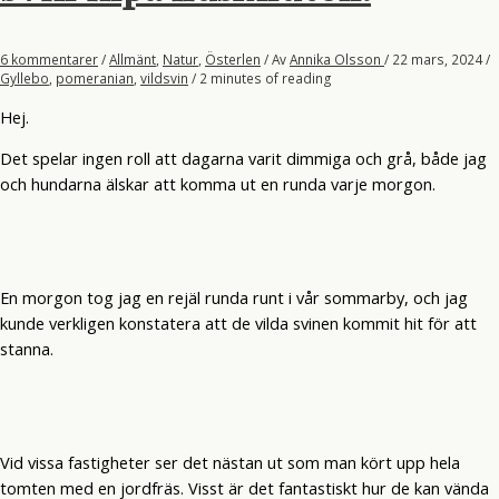
6 kommentarer
/
Allmänt
,
Natur
,
Österlen
/ Av
Annika Olsson
/
22 mars, 2024
/
Gyllebo
,
pomeranian
,
vildsvin
/
2 minutes of reading
Hej.
Det spelar ingen roll att dagarna varit dimmiga och grå, både jag
och hundarna älskar att komma ut en runda varje morgon.
En morgon tog jag en rejäl runda runt i vår sommarby, och jag
kunde verkligen konstatera att de vilda svinen kommit hit för att
stanna.
Vid vissa fastigheter ser det nästan ut som man kört upp hela
tomten med en jordfräs. Visst är det fantastiskt hur de kan vända