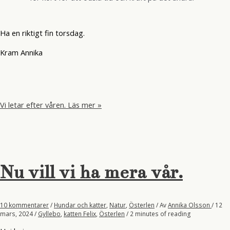
Ha en riktigt fin torsdag.
Kram Annika
Vi letar efter våren.
Läs mer »
Nu vill vi ha mera vår.
10 kommentarer
/
Hundar och katter
,
Natur
,
Österlen
/ Av
Annika Olsson
/
12
mars, 2024
/
Gyllebo
,
katten Felix
,
Österlen
/
2 minutes of reading