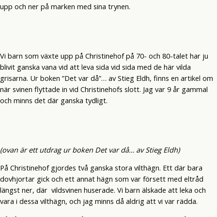
upp och ner på marken med sina trynen.
Vi barn som växte upp på Christinehof på 70- och 80-talet har ju
blivit ganska vana vid att leva sida vid sida med de här vilda
grisarna. Ur boken ”Det var då”… av Stieg Eldh, finns en artikel om
när svinen flyttade in vid Christinehofs slott. Jag var 9 år gammal
och minns det där ganska tydligt.
(ovan är ett utdrag ur boken Det var då… av Stieg Eldh)
På Christinehof gjordes två ganska stora vilthägn. Ett där bara
dovhjortar gick och ett annat hägn som var försett med eltråd
längst ner, där vildsvinen huserade. Vi barn älskade att leka och
vara i dessa vilthägn, och jag minns då aldrig att vi var rädda.