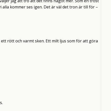
äljer jag att tro att det finns något mer. Som en tröst
i alla kommer ses igen. Det är väl det tron är till för –
tt rött och varmt sken. Ett milt ljus som för att göra
s.