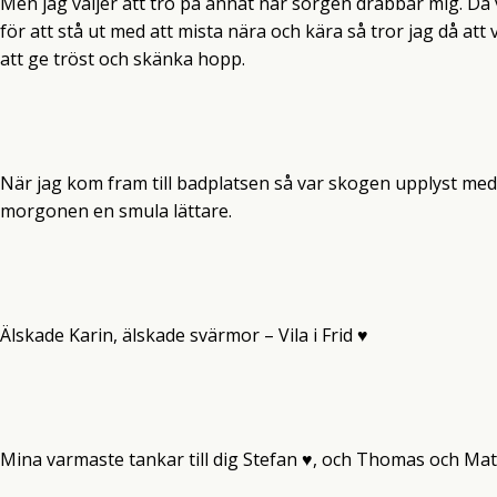
Men jag väljer att tro på annat när sorgen drabbar mig. Då v
för att stå ut med att mista nära och kära så tror jag då att v
att ge tröst och skänka hopp.
När jag kom fram till badplatsen så var skogen upplyst med e
morgonen en smula lättare.
Älskade Karin, älskade svärmor – Vila i Frid ♥
Mina varmaste tankar till dig Stefan ♥, och Thomas och Mat