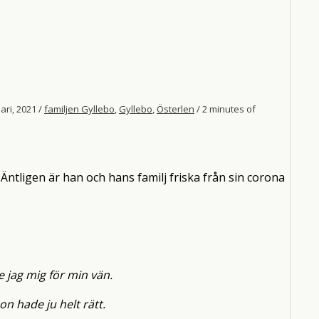
ari, 2021
/
familjen Gyllebo
,
Gyllebo
,
Österlen
/
2 minutes of
. Äntligen är han och hans familj friska från sin corona
e jag mig för min vän.
on hade ju helt rätt.