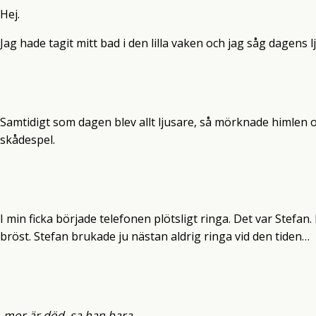
Hej.
Jag hade tagit mitt bad i den lilla vaken och jag såg dagens l
Samtidigt som dagen blev allt ljusare, så mörknade himlen o
skådespel.
I min ficka började telefonen plötsligt ringa. Det var Stefan.
bröst. Stefan brukade ju nästan aldrig ringa vid den tiden…
-mor är död, sa han bara…