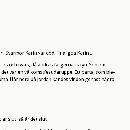
en. Svärmor Karin var död. Fina, goa Karin…
 kors och tvärs, då ändras färgerna i skyn. Som om
m det var en välkomstfest däruppe. Ett partaj som blev
 döma. Här nere på jorden kändes vinden genast några
är slut, så är det slut.