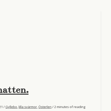
natten.
021
/
Gyllebo
,
lilla svärmor
,
Österlen
/
2 minutes of reading