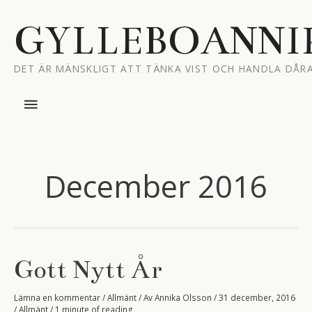
Hoppa
till
GYLLEBOANNI
innehåll
DET ÄR MÄNSKLIGT ATT TÄNKA VIST OCH HANDLA DÅRA
Huvudmeny
December 2016
Gott Nytt År
Lämna en kommentar
/
Allmänt
/ Av
Annika Olsson
/
31 december, 2016
/
Allmänt
/
1 minute of reading