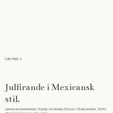
Årets
Läs mer »
sista
dagar.
Julfirande i Mexicansk
stil.
Lämna en kommentar
/
Familj
/ Av
Annika Olsson
/
29 december, 2016
/