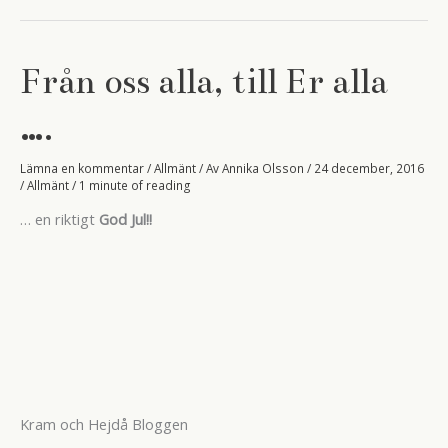
Från oss alla, till Er alla
….
Lämna en kommentar
/
Allmänt
/ Av
Annika Olsson
/
24 december, 2016
/
Allmänt
/
1 minute of reading
… en riktigt
God Jul!!
Kram och Hejdå Bloggen