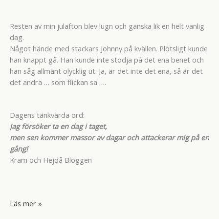
Resten av min julafton blev lugn och ganska lik en helt vanlig
dag.
Något hände med stackars Johnny på kvällen. Plötsligt kunde
han knappt gå. Han kunde inte stödja på det ena benet och
han såg allmänt olycklig ut. Ja, är det inte det ena, så är det
det andra … som flickan sa ….
Dagens tänkvärda ord:
Jag försöker ta en dag i taget,
men sen kommer massor av dagar och attackerar mig på en
gång!
Kram och Hejdå Bloggen
Julafton
Läs mer »
2016