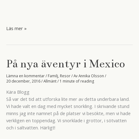
Rena
Läs mer »
rama
julafton
i
Mexico.
På nya äventyr i Mexico
Lämna en kommentar
/
Familj
,
Resor
/ Av
Annika Olsson
/
20 december, 2016
/
Allmänt
/
1 minute of reading
Kära Blogg
Så var det tid att utforska lite mer av detta underbara land.
Vi hade valt en dag med mycket snorkling. I skrivande stund
minns jag inte namnet på de platser vi besökte, men vi hade
verkligen en toppendag. Vi snorklade i grottor, i sötvatten
och i saltvatten. Härligt!