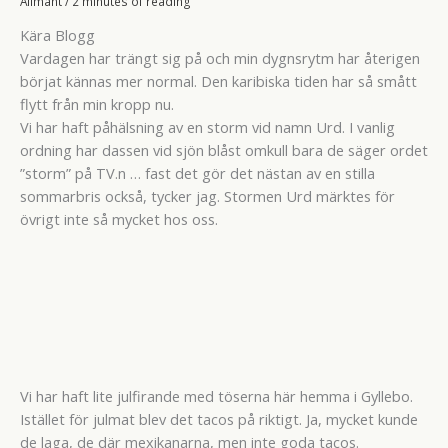
Allmänt
/
2 minutes of reading
Kära Blogg
Vardagen har trängt sig på och min dygnsrytm har återigen
börjat kännas mer normal. Den karibiska tiden har så smått
flytt från min kropp nu.
Vi har haft påhälsning av en storm vid namn Urd. I vanlig
ordning har dassen vid sjön blåst omkull bara de säger ordet
”storm” på TV.n … fast det gör det nästan av en stilla
sommarbris också, tycker jag. Stormen Urd märktes för
övrigt inte så mycket hos oss.
Vi har haft lite julfirande med töserna här hemma i Gyllebo.
Istället för julmat blev det tacos på riktigt. Ja, mycket kunde
de laga, de där mexikanarna, men inte goda tacos.