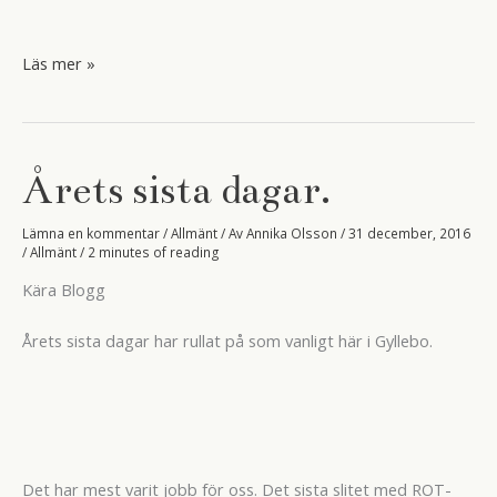
Gott
Läs mer »
Nytt
År
Årets sista dagar.
Lämna en kommentar
/
Allmänt
/ Av
Annika Olsson
/
31 december, 2016
/
Allmänt
/
2 minutes of reading
Kära Blogg
Årets sista dagar har rullat på som vanligt här i Gyllebo.
Det har mest varit jobb för oss. Det sista slitet med ROT-