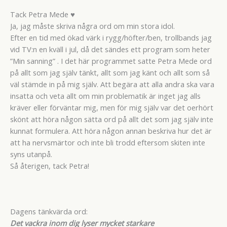
Tack Petra Mede ♥
Ja, jag måste skriva några ord om min stora idol.
Efter en tid med ökad värk i rygg/höfter/ben, trollbands jag
vid TV:n en kväll i jul, då det sändes ett program som heter
”Min sanning” . I det här programmet satte Petra Mede ord
på allt som jag själv tänkt, allt som jag känt och allt som så
väl stämde in på mig själv. Att begära att alla andra ska vara
insatta och veta allt om min problematik är inget jag alls
kräver eller förväntar mig, men för mig själv var det oerhört
skönt att höra någon sätta ord på allt det som jag själv inte
kunnat formulera. Att höra någon annan beskriva hur det är
att ha nervsmärtor och inte bli trodd eftersom skiten inte
syns utanpå.
Så återigen, tack Petra!
Dagens tänkvärda ord:
Det vackra inom dig lyser mycket starkare