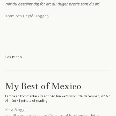
när du bestämt dig för att du duger precis som du är!
Kram och Hejdå Bloggen
Julfirande
Läs mer »
i
Mexicansk
stil.
My Best of Mexico
Lämna en kommentar
/
Resor
/ Av
Annika Olsson
/
26 december, 2016
/
Allmänt
/
1 minute of reading
Kära Blogg
Jag vill varna mina läsare för en total fotobomb i detta