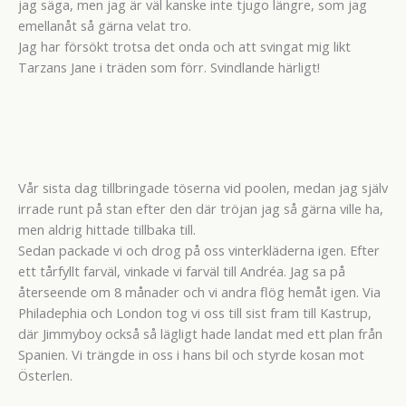
jag säga, men jag är väl kanske inte tjugo längre, som jag
emellanåt så gärna velat tro.
Jag har försökt trotsa det onda och att svingat mig likt
Tarzans Jane i träden som förr. Svindlande härligt!
Vår sista dag tillbringade töserna vid poolen, medan jag själv
irrade runt på stan efter den där tröjan jag så gärna ville ha,
men aldrig hittade tillbaka till.
Sedan packade vi och drog på oss vinterkläderna igen. Efter
ett tårfyllt farväl, vinkade vi farväl till Andréa. Jag sa på
återseende om 8 månader och vi andra flög hemåt igen. Via
Philadephia och London tog vi oss till sist fram till Kastrup,
där Jimmyboy också så lägligt hade landat med ett plan från
Spanien. Vi trängde in oss i hans bil och styrde kosan mot
Österlen.