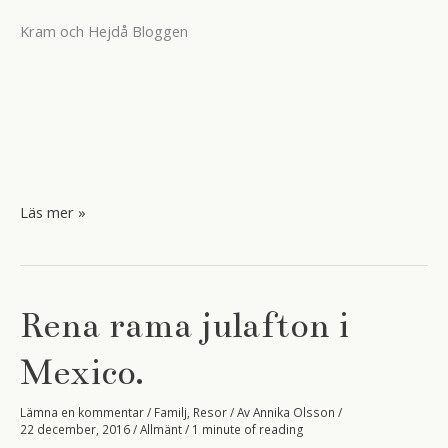
Kram och Hejdå Bloggen
Allting
Läs mer »
har
ett
slut.
Rena rama julafton i
Mexico.
Lämna en kommentar
/
Familj
,
Resor
/ Av
Annika Olsson
/
22 december, 2016
/
Allmänt
/
1 minute of reading