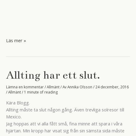
Från
Läs mer »
oss
alla,
till
Er
Allting har ett slut.
alla
….
Lämna en kommentar
/
Allmänt
/ Av
Annika Olsson
/
24 december, 2016
/
Allmänt
/
1 minute of reading
Kära Blogg.
Allting måste ta slut någon gång. Även trevliga solresor till
Mexico.
Jag hoppas att vi alla fått små, fina minne att spara i våra
hjärtan. Min kropp har visat sig från sin sämsta sida måste