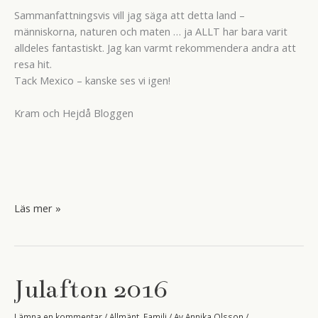
Sammanfattningsvis vill jag säga att detta land –
människorna, naturen och maten … ja ALLT har bara varit
alldeles fantastiskt. Jag kan varmt rekommendera andra att
resa hit.
Tack Mexico – kanske ses vi igen!
Kram och Hejdå Bloggen
My
Läs mer »
Best
of
Mexico
Julafton 2016
Lämna en kommentar
/
Allmänt
,
Familj
/ Av
Annika Olsson
/