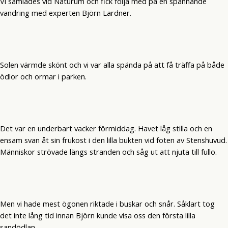
Vi samlades vid Naturum och fick följa med på en spännande
vandring med experten Björn Lardner.
Solen värmde skönt och vi var alla spända på att få träffa på både
ödlor och ormar i parken.
Det var en underbart vacker förmiddag. Havet låg stilla och en
ensam svan åt sin frukost i den lilla bukten vid foten av Stenshuvud.
Människor strövade längs stranden och såg ut att njuta till fullo.
Men vi hade mest ögonen riktade i buskar och snår. Såklart tog
det inte lång tid innan Björn kunde visa oss den första lilla
sandödlan.