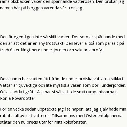
ramslöksbacken växer den spännande vätterosen. Den brukar jag
nämna här på bloggen varenda vår tror jag.
Den är egentligen inte särskilt vacker. Det som är spännande med
den är att det är en snyltrotsväxt. Den lever alltså som parasit på
trädrötter långt nere under jorden och saknar klorofyll.
Dess namn har växten fått från de underjordiska vättarna såklart.
Vättar är tjuvaktiga och lite mystiska väsen som bor i underjorden.
Ofta klädda i grått. Alla har vi väl sett de små rumpenissarna i
Ronja Rövardotter.
För en vecka sedan upptäckte jag lite häpen, att jag själv hade min
rabatt full av just vätteros. Tillsammans med Österlentulpanerna
ståtar den nu precis utanför mitt köksfönster.