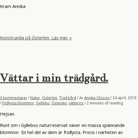
Kram Annika
Konstrunda på Österlen.
Läs mer »
Vättar i min trädgård.
3 kommentarer
/
Natur
,
Österlen
,
Trädgård
/ Av
Annika Olsson
/
24 april, 2019
/
fridlysta blommor
,
Gyllebo
,
Österlen
,
vätteros
/
2 minutes of reading
Hejsan.
Runt om i Gyllebos naturreservat växer en massa spännande
blommor. En hel del av dem är fridlysta. Precis i närheten av