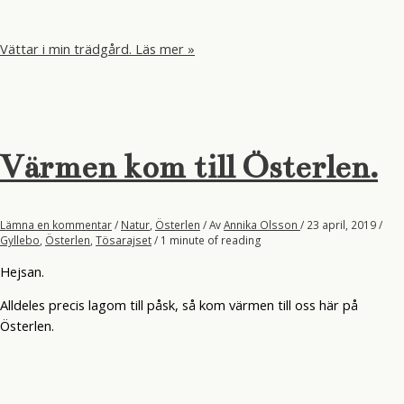
Vättar i min trädgård.
Läs mer »
Värmen kom till Österlen.
Lämna en kommentar
/
Natur
,
Österlen
/ Av
Annika Olsson
/
23 april, 2019
/
Gyllebo
,
Österlen
,
Tösarajset
/
1 minute of reading
Hejsan.
Alldeles precis lagom till påsk, så kom värmen till oss här på
Österlen.