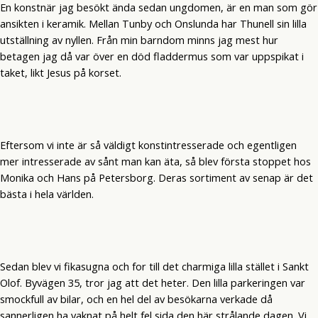
En konstnär jag besökt ända sedan ungdomen, är en man som gör
ansikten i keramik. Mellan Tunby och Onslunda har Thunell sin lilla
utställning av nyllen. Från min barndom minns jag mest hur
betagen jag då var över en död fladdermus som var uppspikat i
taket, likt Jesus på korset.
Eftersom vi inte är så väldigt konstintresserade och egentligen
mer intresserade av sånt man kan äta, så blev första stoppet hos
Monika och Hans på Petersborg. Deras sortiment av senap är det
bästa i hela världen.
Sedan blev vi fikasugna och for till det charmiga lilla stället i Sankt
Olof. Byvägen 35, tror jag att det heter. Den lilla parkeringen var
smockfull av bilar, och en hel del av besökarna verkade då
sannerligen ha vaknat på helt fel sida den här strålande dagen. Vi