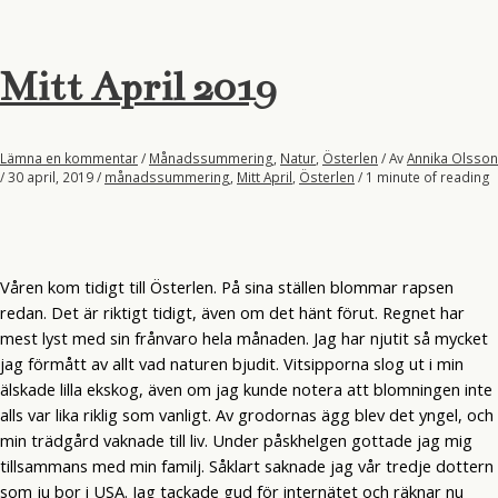
Mitt April 2019
Lämna en kommentar
/
Månadssummering
,
Natur
,
Österlen
/ Av
Annika Olsson
/
30 april, 2019
/
månadssummering
,
Mitt April
,
Österlen
/
1 minute of reading
Våren kom tidigt till Österlen. På sina ställen blommar rapsen
redan. Det är riktigt tidigt, även om det hänt förut. Regnet har
mest lyst med sin frånvaro hela månaden. Jag har njutit så mycket
jag förmått av allt vad naturen bjudit. Vitsipporna slog ut i min
älskade lilla ekskog, även om jag kunde notera att blomningen inte
alls var lika riklig som vanligt. Av grodornas ägg blev det yngel, och
min trädgård vaknade till liv. Under påskhelgen gottade jag mig
tillsammans med min familj. Såklart saknade jag vår tredje dottern
som ju bor i USA. Jag tackade gud för internätet och räknar nu