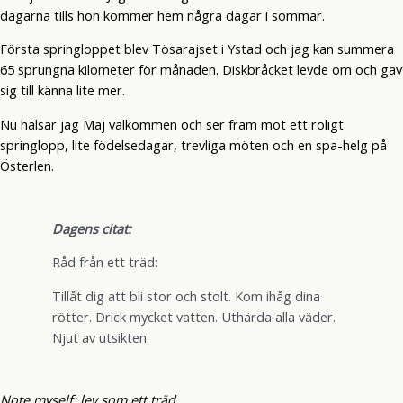
dagarna tills hon kommer hem några dagar i sommar.
Första springloppet blev Tösarajset i Ystad och jag kan summera
65 sprungna kilometer för månaden. Diskbråcket levde om och gav
sig till känna lite mer.
Nu hälsar jag Maj välkommen och ser fram mot ett roligt
springlopp, lite födelsedagar, trevliga möten och en spa-helg på
Österlen.
Dagens citat:
Råd från ett träd:
Tillåt dig att bli stor och stolt. Kom ihåg dina
rötter. Drick mycket vatten. Uthärda alla väder.
Njut av utsikten.
Note myself: lev som ett träd.