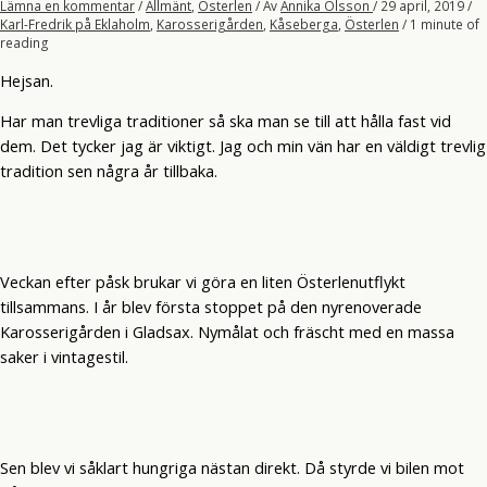
Lämna en kommentar
/
Allmänt
,
Österlen
/ Av
Annika Olsson
/
29 april, 2019
/
Karl-Fredrik på Eklaholm
,
Karosserigården
,
Kåseberga
,
Österlen
/
1 minute of
reading
Hejsan.
Har man trevliga traditioner så ska man se till att hålla fast vid
dem. Det tycker jag är viktigt. Jag och min vän har en väldigt trevlig
tradition sen några år tillbaka.
Veckan efter påsk brukar vi göra en liten Österlenutflykt
tillsammans. I år blev första stoppet på den nyrenoverade
Karosserigården i Gladsax. Nymålat och fräscht med en massa
saker i vintagestil.
Sen blev vi såklart hungriga nästan direkt. Då styrde vi bilen mot