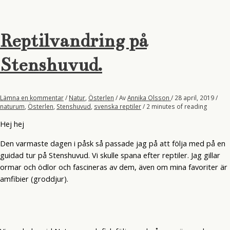
Reptilvandring på
Stenshuvud.
Lämna en kommentar
/
Natur
,
Österlen
/ Av
Annika Olsson
/
28 april, 2019
/
naturum
,
Österlen
,
Stenshuvud
,
svenska reptiler
/
2 minutes of reading
Hej hej
Den varmaste dagen i påsk så passade jag på att följa med på en
guidad tur på Stenshuvud. Vi skulle spana efter reptiler. Jag gillar
ormar och ödlor och fascineras av dem, även om mina favoriter är
amfibier (groddjur).