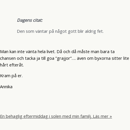
Dagens citat:
Den som väntar på något gott blir aldrig fet.
Man kan inte vänta hela livet. Då och då måste man bara ta
chansen och tacka ja till goa ”grajjor”…. även om byxorna sitter lite
hårt efteråt.
Kram på er.
Annika
En behaglig eftermiddag i solen med min familj.
Läs mer »