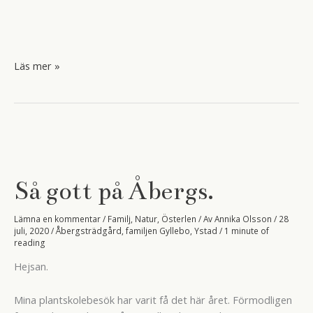
Semestern
Läs mer »
går
mot
sitt
slut.
Så gott på Åbergs.
Lämna en kommentar
/
Familj
,
Natur
,
Österlen
/ Av
Annika Olsson
/
28
juli, 2020
/
Åbergsträdgård
,
familjen Gyllebo
,
Ystad
/
1 minute of
reading
Hejsan.
Mina plantskolebesök har varit få det här året. Förmodligen