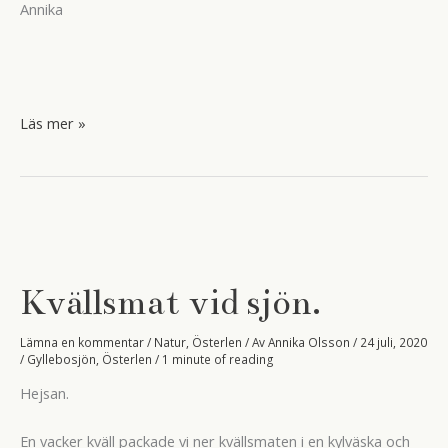
Annika
88:an
Läs mer »
Kvällsmat vid sjön.
Lämna en kommentar
/
Natur
,
Österlen
/ Av
Annika Olsson
/
24 juli, 2020
/
Gyllebosjön
,
Österlen
/
1 minute of reading
Hejsan.
En vacker kväll packade vi ner kvällsmaten i en kylväska och