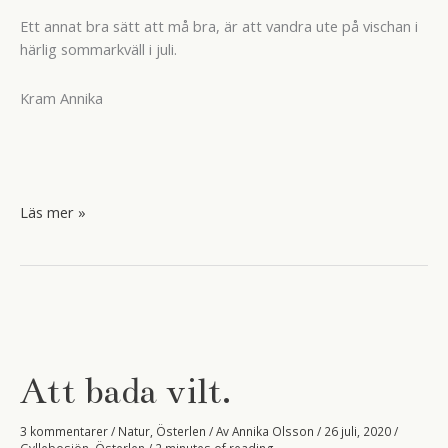
Ett annat bra sätt att må bra, är att vandra ute på vischan i
härlig sommarkväll i juli.
Kram Annika
Fält
Läs mer »
av
guld.
Att bada vilt.
3 kommentarer
/
Natur
,
Österlen
/ Av
Annika Olsson
/
26 juli, 2020
/
Gyllebosjön
,
Österlen
/
2 minutes of reading