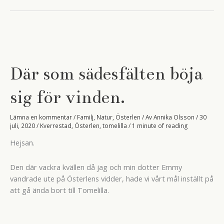
vid
havet.
Där som sädesfälten böja
sig för vinden.
Lämna en kommentar
/
Familj
,
Natur
,
Österlen
/ Av
Annika Olsson
/
30
juli, 2020
/
Kverrestad
,
Österlen
,
tomelilla
/
1 minute of reading
Hejsan.
Den där vackra kvällen då jag och min dotter Emmy
vandrade ute på Österlens vidder, hade vi vårt mål inställt på
att gå ända bort till Tomelilla.