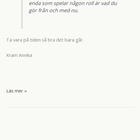
enda som spelar någon roll är vad du
gör från och med nu.
Ta vara på tiden så bra det bara går.
Kram Annika
Kvällsmat
Läs mer »
vid
sjön.