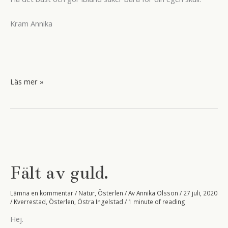
Kram Annika
Så
Läs mer »
gott
på
Åbergs.
Fält av guld.
Lämna en kommentar
/
Natur
,
Österlen
/ Av
Annika Olsson
/
27 juli, 2020
/
Kverrestad
,
Österlen
,
Östra Ingelstad
/
1 minute of reading
Hej.