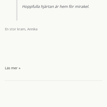
Hoppfulla hjärtan är hem för mirakel.
En stor kram, Annika
Att
Läs mer »
bada
vilt.