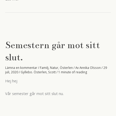
som
sädesfälten
böja
sig
för
vinden.
Semestern går mot sitt
slut.
Lämna en kommentar
/
Familj
,
Natur
,
Österlen
/ Av
Annika Olsson
/
29
juli, 2020
/
Gyllebo. Österlen
,
Scott
/
1 minute of reading
Hej hej
Vår semester går mot sitt slut nu.