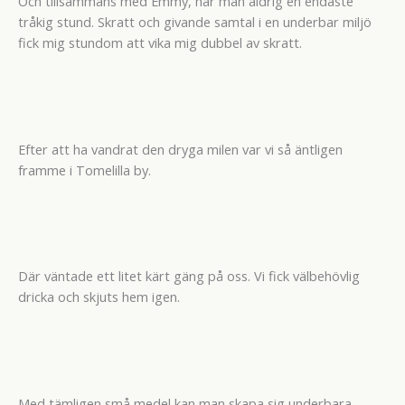
Och tillsammans med Emmy, har man aldrig en endaste
tråkig stund. Skratt och givande samtal i en underbar miljö
fick mig stundom att vika mig dubbel av skratt.
Efter att ha vandrat den dryga milen var vi så äntligen
framme i Tomelilla by.
Där väntade ett litet kärt gäng på oss. Vi fick välbehövlig
dricka och skjuts hem igen.
Med tämligen små medel kan man skapa sig underbara