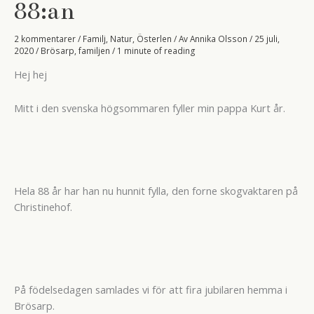
88:an
2 kommentarer
/
Familj
,
Natur
,
Österlen
/ Av
Annika Olsson
/
25 juli,
2020
/
Brösarp
,
familjen
/
1 minute of reading
Hej hej
Mitt i den svenska högsommaren fyller min pappa Kurt år.
Hela 88 år har han nu hunnit fylla, den forne skogvaktaren på
Christinehof.
På födelsedagen samlades vi för att fira jubilaren hemma i
Brösarp.