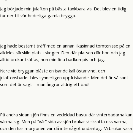
Jag började min julafton på bästa tänkbara vis. Det blev en tidig
tur ner till vår hederliga gamla brygga.
Jag hade bestämt träff med en annan likasinnad tomtenisse på en
alldeles särskild plats i skogen. Den där platsen där hon och jag
alltid brukar träffas, hon min fina badkompis och jag.
Nere vid bryggan blåste en isande kall östanvind, och
julaftonsbadet blev synnerligen uppfriskande. Men det är så sant
som det är sagt – man ångrar aldrig ett bad!
På andra sidan sjön finns en vedeldad bastu där vinterbadarna kan
värma sig. Men på ”vår” sida av sjön brukar vi skratta oss varma,
och den här morgonen var då inte något undantag. Vi brukar vara