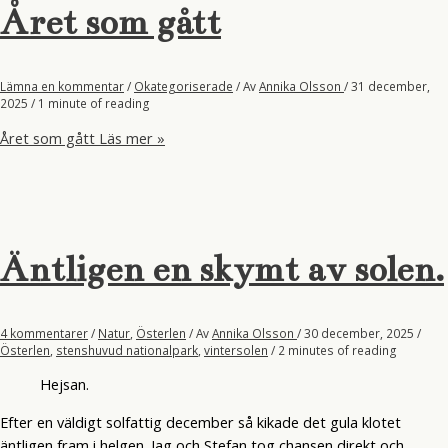
Året som gått
Lämna en kommentar
/
Okategoriserade
/ Av
Annika Olsson
/
31 december,
2025
/
1 minute of reading
Året som gått
Läs mer »
Äntligen en skymt av solen.
4 kommentarer
/
Natur
,
Österlen
/ Av
Annika Olsson
/
30 december, 2025
/
Österlen
,
stenshuvud nationalpark
,
vintersolen
/
2 minutes of reading
Hejsan.
Efter en väldigt solfattig december så kikade det gula klotet
äntligen fram i helgen. Jag och Stefan tog chansen direkt och