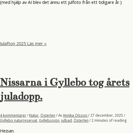
(med hjälp av AI blev det ännu ett julfoto från ett tidigare år.)
Julafton 2025
Läs mer »
Nissarna i Gyllebo tog årets
juladopp.
4 kommentarer
/
Natur
,
Österlen
/ Av
Annika Olsson
/
27 december, 2025
/
Gyllebo naturreservat
,
Gyllebosjön
,
julbad
,
Österlen
/
2 minutes of reading
Hejsan.