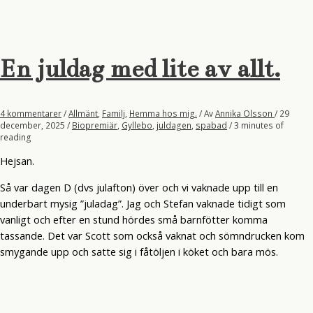
En juldag med lite av allt.
4 kommentarer
/
Allmänt
,
Familj
,
Hemma hos mig.
/ Av
Annika Olsson
/
29
december, 2025
/
Biopremiär
,
Gyllebo
,
juldagen
,
spabad
/
3 minutes of
reading
Hejsan.
Så var dagen D (dvs julafton) över och vi vaknade upp till en
underbart mysig ”juladag”. Jag och Stefan vaknade tidigt som
vanligt och efter en stund hördes små barnfötter komma
tassande. Det var Scott som också vaknat och sömndrucken kom
smygande upp och satte sig i fåtöljen i köket och bara mös.