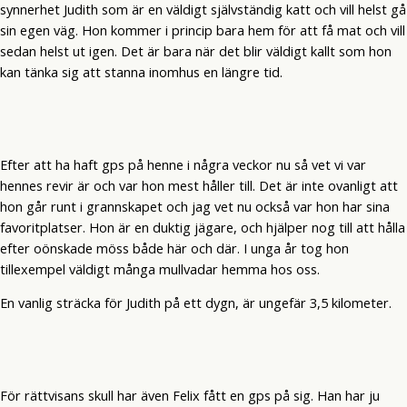
synnerhet Judith som är en väldigt självständig katt och vill helst gå
sin egen väg. Hon kommer i princip bara hem för att få mat och vill
sedan helst ut igen. Det är bara när det blir väldigt kallt som hon
kan tänka sig att stanna inomhus en längre tid.
Efter att ha haft gps på henne i några veckor nu så vet vi var
hennes revir är och var hon mest håller till. Det är inte ovanligt att
hon går runt i grannskapet och jag vet nu också var hon har sina
favoritplatser. Hon är en duktig jägare, och hjälper nog till att hålla
efter oönskade möss både här och där. I unga år tog hon
tillexempel väldigt många mullvadar hemma hos oss.
En vanlig sträcka för Judith på ett dygn, är ungefär 3,5 kilometer.
För rättvisans skull har även Felix fått en gps på sig. Han har ju