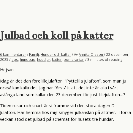
Julbad och koll på katter
6 kommentarer
/
Familj
,
Hundar och katter
/ Av
Annika Olsson
/
22 december,
2025
/
gps
,
hundbad
,
husdjur
,
katter
,
pomeranian
/
3 minutes of reading
Hejsan.
Idag är det dan före lillejulafton. ”Pyttelilla julafton”, som man ju
också kan kalla det. Jag har förstått att det inte är alla i vårt
avlånga land som kallar den 23 december för just lillejulafton…?
Tiden rusar och snart är vi framme vid den stora dagen D –
Julafton. Här hemma hos mig smyger julkänslan på alltmer. I förra
veckan stod det julbad på schemat för husets tre hundar.