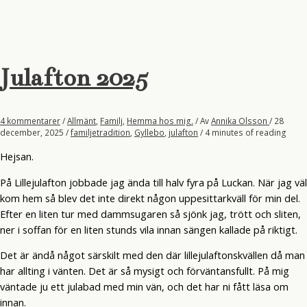
Julafton 2025
4 kommentarer
/
Allmänt
,
Familj
,
Hemma hos mig.
/ Av
Annika Olsson
/
28
december, 2025
/
familjetradition
,
Gyllebo
,
julafton
/
4 minutes of reading
Hejsan.
På Lillejulafton jobbade jag ända till halv fyra på Luckan. När jag väl
kom hem så blev det inte direkt någon uppesittarkväll för min del.
Efter en liten tur med dammsugaren så sjönk jag, trött och sliten,
ner i soffan för en liten stunds vila innan sängen kallade på riktigt.
Det är ändå något särskilt med den där lillejulaftonskvällen då man
har allting i vänten. Det är så mysigt och förväntansfullt. På mig
väntade ju ett julabad med min vän, och det har ni fått läsa om
innan.