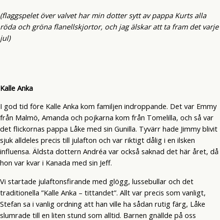
(flaggspelet över valvet har min dotter sytt av pappa Kurts alla
röda och gröna flanellskjortor, och jag älskar att ta fram det varje
jul)
Kalle Anka
I god tid före Kalle Anka kom familjen indroppande. Det var Emmy
från Malmö, Amanda och pojkarna kom från Tomelilla, och så var
det flickornas pappa Låke med sin Gunilla. Tyvärr hade Jimmy blivit
sjuk alldeles precis till julafton och var riktigt dålig i en ilsken
influensa. Äldsta dottern Andréa var också saknad det här året, då
hon var kvar i Kanada med sin Jeff.
Vi startade julaftonsfirande med glögg, lussebullar och det
traditionella ”Kalle Anka – tittandet”. Allt var precis som vanligt,
Stefan sa i vanlig ordning att han ville ha sådan rutig färg, Låke
slumrade till en liten stund som alltid. Barnen gnällde på oss