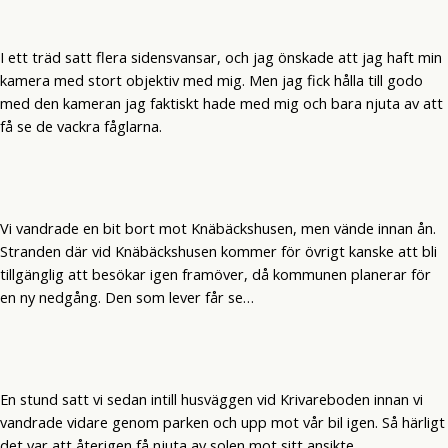
I ett träd satt flera sidensvansar, och jag önskade att jag haft min
kamera med stort objektiv med mig. Men jag fick hålla till godo
med den kameran jag faktiskt hade med mig och bara njuta av att
få se de vackra fåglarna.
Vi vandrade en bit bort mot Knäbäckshusen, men vände innan ån.
Stranden där vid Knäbäckshusen kommer för övrigt kanske att bli
tillgänglig att besökar igen framöver, då kommunen planerar för
en ny nedgång. Den som lever får se…
En stund satt vi sedan intill husväggen vid Krivareboden innan vi
vandrade vidare genom parken och upp mot vår bil igen. Så härligt
det var att återigen få njuta av solen mot sitt ansikte.