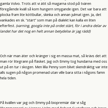
gamla Volvo. Trots att vi ätit så magarna stod på tvären
föregående kväll så kom hungern smygande igen. Det var bara att
plocka fram lite köttbullar, skinka och annan julmat igen. Ja, det
vankades en sk. ”stärt” som man på dialekt kan kalla en liten
efterfest.
(varning, googla inte på ordet stärt, för i andra delar av
landet har det nog en helt annan betydelse är jag rädd)
Och när man äter och kränger i sig en massa mat, så krävs det att
man rör litegrann på fläsket. Jag och Emmy tog hundarna med oss
ut på en tur i skogen. Men lilla Penny som blivit skendräktig var inte
alls sugen på någon promenad utan ville bara sitta i någons famn
hela tiden.
På kvällen var jag och Emmy på biopremiär där vi såg
”Regnmannen” av Hannes Holm med Robert Gustafsson och Jonas