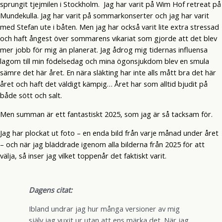
sprungit tjejmilen i Stockholm. Jag har varit på Wim Hof retreat på
Mundekulla. Jag har varit på sommarkonserter och jag har varit
med Stefan ute i båten. Men jag har också varit lite extra stressad
och haft ångest över sommarens vikariat som gjorde att det blev
mer jobb för mig än planerat. Jag ådrog mig tidernas influensa
lagom till min födelsedag och mina ögonsjukdom blev en smula
sämre det här året. En nära släkting har inte alls mått bra det här
året och haft det väldigt kämpig… Året har som alltid bjudit på
både sött och salt.
Men summan är ett fantastiskt 2025, som jag är så tacksam för.
Jag har plockat ut foto – en enda bild från varje månad under året
– och när jag bläddrade igenom alla bilderna från 2025 för att
välja, så inser jag vilket toppenår det faktiskt varit.
Dagens citat:
Ibland undrar jag hur många versioner av mig
själv jag vuxit ur utan att ens märka det. När jag