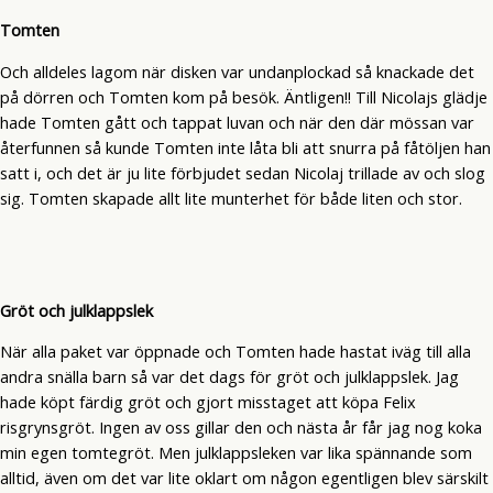
Tomten
Och alldeles lagom när disken var undanplockad så knackade det
på dörren och Tomten kom på besök. Äntligen!! Till Nicolajs glädje
hade Tomten gått och tappat luvan och när den där mössan var
återfunnen så kunde Tomten inte låta bli att snurra på fåtöljen han
satt i, och det är ju lite förbjudet sedan Nicolaj trillade av och slog
sig. Tomten skapade allt lite munterhet för både liten och stor.
Gröt och julklappslek
När alla paket var öppnade och Tomten hade hastat iväg till alla
andra snälla barn så var det dags för gröt och julklappslek. Jag
hade köpt färdig gröt och gjort misstaget att köpa Felix
risgrynsgröt. Ingen av oss gillar den och nästa år får jag nog koka
min egen tomtegröt. Men julklappsleken var lika spännande som
alltid, även om det var lite oklart om någon egentligen blev särskilt