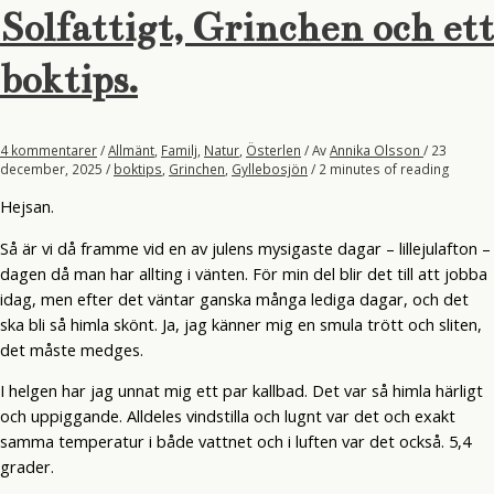
Solfattigt, Grinchen och ett
boktips.
4 kommentarer
/
Allmänt
,
Familj
,
Natur
,
Österlen
/ Av
Annika Olsson
/
23
december, 2025
/
boktips
,
Grinchen
,
Gyllebosjön
/
2 minutes of reading
Hejsan.
Så är vi då framme vid en av julens mysigaste dagar – lillejulafton –
dagen då man har allting i vänten. För min del blir det till att jobba
idag, men efter det väntar ganska många lediga dagar, och det
ska bli så himla skönt. Ja, jag känner mig en smula trött och sliten,
det måste medges.
I helgen har jag unnat mig ett par kallbad. Det var så himla härligt
och uppiggande. Alldeles vindstilla och lugnt var det och exakt
samma temperatur i både vattnet och i luften var det också. 5,4
grader.