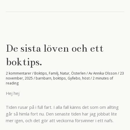
–
gratis
magi
från
himlen
De sista löven och ett
boktips.
2 kommentarer
/
Boktips
,
Familj
,
Natur
,
Österlen
/ Av
Annika Olsson
/
23
november, 2025
/
barnbarn
,
boktips
,
Gyllebo
,
höst
/
2 minutes of
reading
Hej hej
Tiden rusar på i full fart. I alla fall känns det som om allting
går så himla fort nu. Den senaste tiden har jag jobbat lite
mer igen, och det gör att veckorna försvinner i ett nafs.