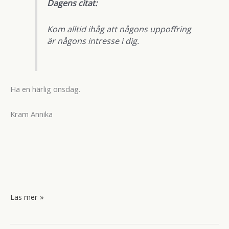
Dagens citat:
Kom alltid ihåg att någons uppoffring
är någons intresse i dig.
Ha en härlig onsdag.
Kram Annika
Vitsippor
Läs mer »
och
busfrön