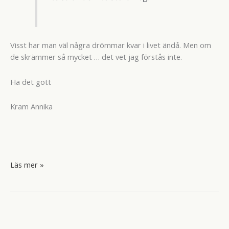
Visst har man väl några drömmar kvar i livet ändå. Men om
de skrämmer så mycket … det vet jag förstås inte.
Ha det gott
Kram Annika
Snabbvisit
Läs mer »
och
en
glassig
dag
på