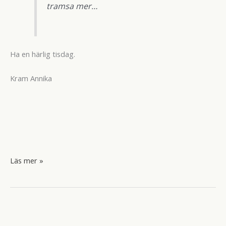
tramsa mer…
Ha en härlig tisdag.
Kram Annika
Vi
Läs mer »
går
och
fiskar.