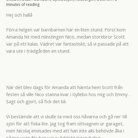
minutes of reading
Hej och hallå
Förra helgen var barnbarnen här en liten stund. Först kom
Amanda hit med minstingen Nico, medan storebror Scott
var på ett kalas. Vädret var fantastiskt, så vi passade på att
vara ute i trädgården en stund.
När det blev dags för Amanda att hämta hem Scott från
festen så ville Nico stanna kvar i Gyllebo hos mig och Emmy .
Sagt och gjort, så fick det bli.
Vi bestämde att vi skulle ta med oss håvarna och gå ner till
sjön för att fiska lite. Jag tog fram sittvagnen ur garaget,
men Nicolaj envisades med att han inte alls behövde åka i
någon vagn för han var ju faktiskt ingen babys.