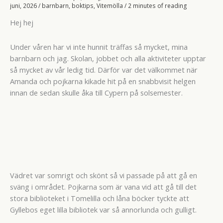
juni, 2026
/
barnbarn
,
boktips
,
Vitemölla
/
2 minutes of reading
Hej hej
Under våren har vi inte hunnit träffas så mycket, mina
barnbarn och jag. Skolan, jobbet och alla aktiviteter upptar
så mycket av vår ledig tid. Därför var det välkommet när
Amanda och pojkarna kikade hit på en snabbvisit helgen
innan de sedan skulle åka till Cypern på solsemester.
Vädret var somrigt och skönt så vi passade på att gå en
sväng i området. Pojkarna som är vana vid att gå till det
stora biblioteket i Tomelilla och låna böcker tyckte att
Gyllebos eget lilla bibliotek var så annorlunda och gulligt.