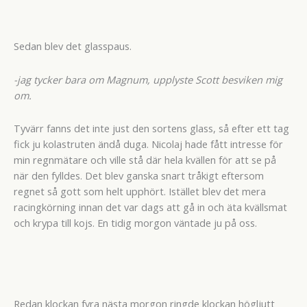
Sedan blev det glasspaus.
-jag tycker bara om Magnum, upplyste Scott besviken mig
om.
Tyvärr fanns det inte just den sortens glass, så efter ett tag
fick ju kolastruten ändå duga. Nicolaj hade fått intresse för
min regnmätare och ville stå där hela kvällen för att se på
när den fylldes. Det blev ganska snart tråkigt eftersom
regnet så gott som helt upphört. Istället blev det mera
racingkörning innan det var dags att gå in och äta kvällsmat
och krypa till kojs. En tidig morgon väntade ju på oss.
Redan klockan fyra nästa morgon ringde klockan högljutt