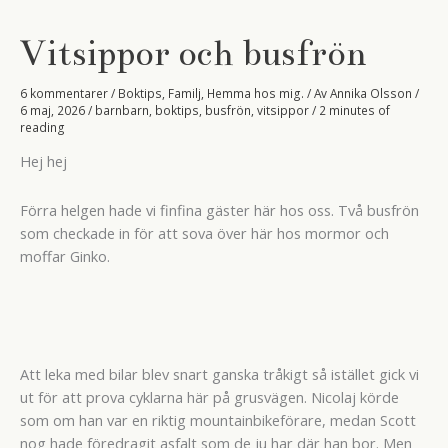
stranden.
Vitsippor och busfrön
6 kommentarer
/
Boktips
,
Familj
,
Hemma hos mig.
/ Av
Annika Olsson
/
6 maj, 2026
/
barnbarn
,
boktips
,
busfrön
,
vitsippor
/
2 minutes of
reading
Hej hej
Förra helgen hade vi finfina gäster här hos oss. Två busfrön
som checkade in för att sova över här hos mormor och
moffar Ginko.
Att leka med bilar blev snart ganska tråkigt så istället gick vi
ut för att prova cyklarna här på grusvägen. Nicolaj körde
som om han var en riktig mountainbikeförare, medan Scott
nog hade föredragit asfalt som de ju har där han bor. Men