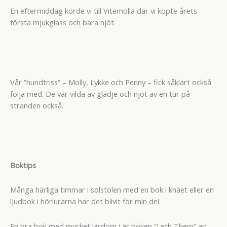
En eftermiddag körde vi till Vitemölla där vi köpte årets
första mjukglass och bara njöt.
Vår ”hundtriss” – Molly, Lykke och Penny – fick såklart också
följa med. De var vilda av glädje och njöt av en tur på
stranden också.
Boktips
Många härliga timmar i solstolen med en bok i knäet eller en
ljudbok i hörlurarna har det blivit för min del.
En bra bok med mycket lärdom i är boken ”Leth Them” av