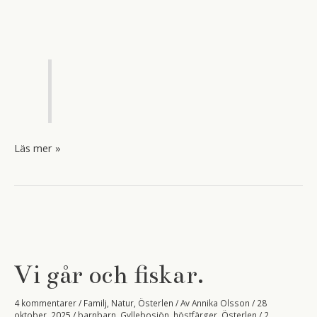
De
Läs mer »
sista
löven
och
ett
boktips.
Vi går och fiskar.
4 kommentarer
/
Familj
,
Natur
,
Österlen
/ Av
Annika Olsson
/
28
oktober, 2025
/
barnbarn
,
Gyllebosjön
,
höstfärger
,
Österlen
/
2