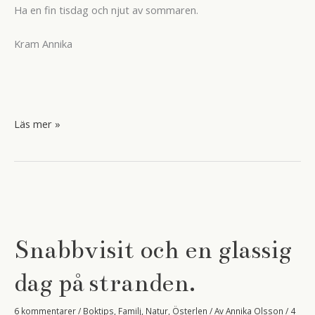
Ha en fin tisdag och njut av sommaren.
Kram Annika
Grabbarna
Läs mer »
och
fotbolls
VM
på
Tv
Snabbvisit och en glassig
dag på stranden.
6 kommentarer
/
Boktips
,
Familj
,
Natur
,
Österlen
/ Av
Annika Olsson
/
4