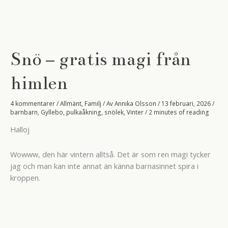
Snö – gratis magi från
himlen
4 kommentarer
/
Allmänt
,
Familj
/ Av
Annika Olsson
/
13 februari, 2026
/
barnbarn
,
Gyllebo
,
pulkaåkning
,
snölek
,
Vinter
/
2 minutes of reading
Halloj
Wowww, den här vintern alltså. Det är som ren magi tycker
jag och man kan inte annat än känna barnasinnet spira i
kroppen.