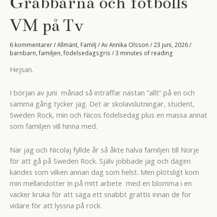
Grabbarna och fotbolls
VM på Tv
6 kommentarer
/
Allmänt
,
Familj
/ Av
Annika Olsson
/
23 juni, 2026
/
barnbarn
,
familjen
,
födelsedagsgris
/
3 minutes of reading
Hejsan.
I början av juni månad så inträffar nästan ”allt” på en och
samma gång tycker jag. Det är skolavslutningar, student,
Sweden Rock, min och Nicos födelsedag plus en massa annat
som familjen vill hinna med.
När jag och Nicolaj fyllde år så åkte halva familjen till Norje
för att gå på Sweden Rock. Själv jobbade jag och dagen
kändes som vilken annan dag som helst. Men plötsligt kom
min mellandotter in på mitt arbete med en blomma i en
vacker kruka för att säga ett snabbt grattis innan de for
vidare för att lyssna på rock.