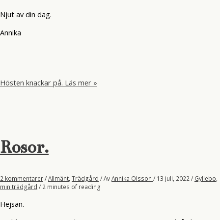
Njut av din dag.
Annika
Hösten knackar på.
Läs mer »
Rosor.
2 kommentarer
/
Allmänt
,
Trädgård
/ Av
Annika Olsson
/
13 juli, 2022
/
Gyllebo
,
min trädgård
/
2 minutes of reading
Hejsan.