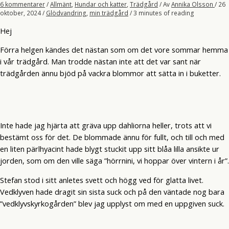
6 kommentarer
/
Allmänt
,
Hundar och katter
,
Trädgård
/ Av
Annika Olsson
/
26
oktober, 2024
/
Glödvandring
,
min trädgård
/
3 minutes of reading
Hej
Förra helgen kändes det nästan som om det vore sommar hemma
i vår trädgård. Man trodde nästan inte att det var sant när
trädgården ännu bjöd på vackra blommor att sätta in i buketter.
Inte hade jag hjärta att gräva upp dahliorna heller, trots att vi
bestämt oss för det. De blommade ännu för fullt, och till och med
en liten pärlhyacint hade blygt stuckit upp sitt blåa lilla ansikte ur
jorden, som om den ville säga ”hörrnini, vi hoppar över vintern i år”.
Stefan stod i sitt anletes svett och högg ved för glatta livet.
Vedklyven hade dragit sin sista suck och på den väntade nog bara
”vedklyvskyrkogården” blev jag upplyst om med en uppgiven suck.