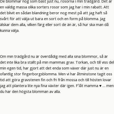
De blommar nog som bäst just nu, rosorna i min trädgård. Det är
en väldig massa olika sorters rosor som jag har i min rabatt. Att
det blivit en sådan blandning beror nog mest på att jag haft så
svårt för att välja ut bara en sort och en form på blomma. Jag
älskar dem alla, vilken färg eller sort de än är, så hur ska man då
kunna välja.
Om min trädgård nu är överdådig med alla sina blommor, så är
det inte lika bra ställt på min mammas grav. Torkan, och till viss del
min egen tid, har gjort att det enda som växer där just nu är en
ofantlig stor fingerborgsblomma. Men vi har åtminstone tagit oss
tid att göra gravstenen fin och fri från mossa och till hösten lovar
jag att plantera lite nya fina växter där igen. F´låt mamma ♥ … men
du har den högsta blomman av alla.