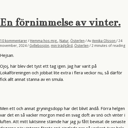
En förnimmelse av vinter.
10 kommentarer
/
Hemma hos mig.
,
Natur
,
Österlen
/ Av
Annika Olsson
/
24
november, 2024
/
Gyllebosjön
,
min trädgård
,
Österlen
/
2 minutes of reading
Hejsan.
Ojoj, här blev det tyst ett tag igen. Jag har varit på
Lokalföreningen och jobbat lite extra i flera veckor nu, så därför
fick allt annat stanna av en smula.
Men ett och annat gryningsdopp har det blivit ändå. Förra helgen
var det en så vacker morgon med en svag doft av snö och vinter i
luften. Att mitt luktsinne stämde har jag ju fått bevisat de senaste
dagarna när vinterns första snö singlade ner så vackert över hela