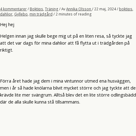
4 kommentarer
/
Boktips
,
Träning
/ Av
Annika Olsson
/
22 maj, 2024
/
boktips
,
dahlior
,
Gyllebo
,
min trädgård
/
2 minutes of reading
Hej hej
Helgen innan jag skulle bege mig ut på en liten resa, så tyckte jag
att det var dags för mina dahlior att få flytta ut i trädgården på
riktigt.
Förra året hade jag dem i mina vintunnor utmed ena husväggen,
men i år så hade knölarna blivit mycket större och jag tyckte att de
krävde lite mer svängrum. Alltså blev det en lite större odlingsbädd
där de alla skulle kunna stå tillsammans.