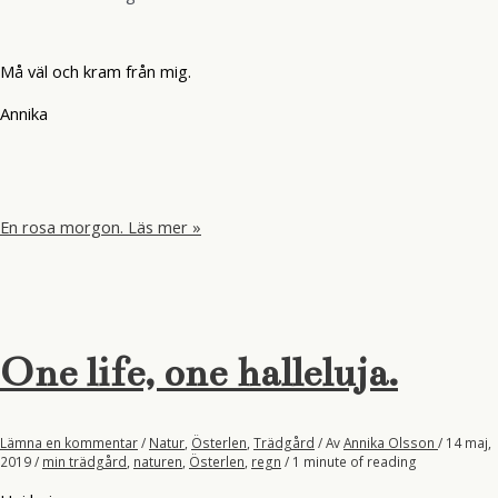
Må väl och kram från mig.
Annika
En rosa morgon.
Läs mer »
One life, one halleluja.
Lämna en kommentar
/
Natur
,
Österlen
,
Trädgård
/ Av
Annika Olsson
/
14 maj,
2019
/
min trädgård
,
naturen
,
Österlen
,
regn
/
1 minute of reading