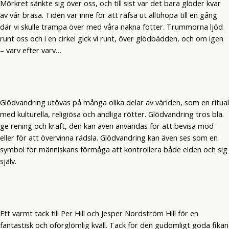
Mörkret sänkte sig över oss, och till sist var det bara glöder kvar
av vår brasa. Tiden var inne för att räfsa ut alltihopa till en gång
där vi skulle trampa över med våra nakna fötter. Trummorna ljöd
runt oss och i en cirkel gick vi runt, över glödbädden, och om igen
– varv efter varv…
Glödvandring utövas på många olika delar av världen, som en ritual
med kulturella, religiösa och andliga rötter. Glödvandring tros bla.
ge rening och kraft, den kan även användas för att bevisa mod
eller för att övervinna rädsla. Glödvandring kan även ses som en
symbol för människans förmåga att kontrollera både elden och sig
själv.
Ett varmt tack till Per Hill och Jesper Nordström Hill för en
fantastisk och oförglömlig kväll. Tack för den gudomligt goda fikan