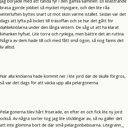
Jag började med att tända fyr i den gamla kaminen. En knastrande
brasa gjorde jobbet så mycket mysigare, och den lite råa
vinterluften byttes snart ut mot skön värme istället. Sedan var det
dags att lyfta på locket till träsoffan och se hur det gått för
dahlieknölarna under den långa vintern. De såg ut att ha klarat
livhanken hyfsat. Lite torra och rynkiga, men bättre det än ruttna.
Några av dem hade till och med fått små ögon, så nog fanns det
liv alltid.
När alla knölarna hade kommit ner i lite jord där de skulle förgros,
så var det dags för att väcka upp alla pelargonerna.
Pelargonerna blev hårt friserade, en efter en och fick lite ny jord
också. Av några sorter tog jag lite sticklingar av, så nu gäller det
att inte glömma bort de där små pelargonbebisarna. Litegrann