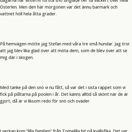
Österlen. Men den här morgonen var det ännu barmark och
vattnet höll hela åtta grader.
På hemvägen mötte jag Stefan med våra tre små hundar. Jag tror
att jag blev lika glad över att möta dem, som de blev över att se
mig där i skogen.
Med tanke på den snö vi nu fått, så var det i sista rappet som vi
fick på plåtarna på poolen i år. Det känns alltid så skönt när de är
gjort, då är vi liksom redo för snö och oväder.
I veckan kom ”lilla familjen” från Tomelilla hit på kvällsfika. Det var