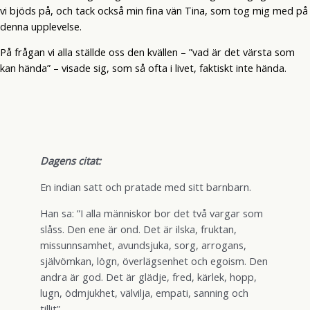
vi bjöds på, och tack också min fina vän Tina, som tog mig med på
denna upplevelse.
På frågan vi alla ställde oss den kvällen – ”vad är det värsta som
kan hända” – visade sig, som så ofta i livet, faktiskt inte hända.
Dagens citat:
En indian satt och pratade med sitt barnbarn.
Han sa: ”I alla människor bor det två vargar som
slåss. Den ene är ond. Det är ilska, fruktan,
missunnsamhet, avundsjuka, sorg, arrogans,
självömkan, lögn, överlägsenhet och egoism. Den
andra är god. Det är glädje, fred, kärlek, hopp,
lugn, ödmjukhet, välvilja, empati, sanning och
tillit”.