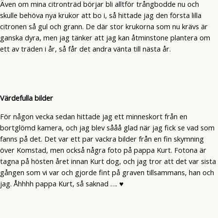
Även om mina citronträd börjar bli alltför trångbodde nu och
skulle behöva nya krukor att bo i, så hittade jag den första lilla
citronen så gul och grann. De där stor krukorna som nu krävs är
ganska dyra, men jag tänker att jag kan åtminstone plantera om
ett av träden i år, så får det andra vänta till nästa år.
Värdefulla bilder
För någon vecka sedan hittade jag ett minneskort från en
bortglömd kamera, och jag blev sååå glad när jag fick se vad som
fanns på det. Det var ett par vackra bilder från en fin skymning
över Komstad, men också några foto på pappa Kurt. Fotona är
tagna på hösten året innan Kurt dog, och jag tror att det var sista
gången som vi var och gjorde fint på graven tillsammans, han och
jag. Åhhhh pappa Kurt, så saknad …. ♥