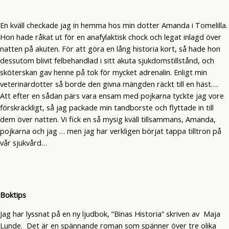
En kväll checkade jag in hemma hos min dotter Amanda i Tomelilla.
Hon hade råkat ut för en anafylaktisk chock och legat inlagd över
natten på akuten. För att göra en lång historia kort, så hade hon
dessutom blivit felbehandlad i sitt akuta sjukdomstillstånd, och
sköterskan gav henne på tok för mycket adrenalin. Enligt min
veterinärdotter så borde den givna mängden räckt till en häst….
Att efter en sådan pärs vara ensam med pojkarna tyckte jag vore
förskräckligt, så jag packade min tandborste och flyttade in till
dem över natten. Vi fick en så mysig kväll tillsammans, Amanda,
pojkarna och jag … men jag har verkligen börjat tappa tilltron på
vår sjukvård…
Boktips
Jag har lyssnat på en ny ljudbok, ”Binas Historia” skriven av Maja
Lunde. Det är en spännande roman som spänner över tre olika