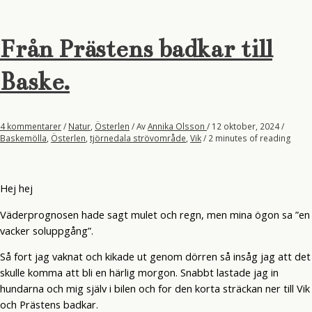
Baske
Från Prästens badkar till
Baske.
4 kommentarer
/
Natur
,
Österlen
/ Av
Annika Olsson
/
12 oktober, 2024
/
Baskemölla
,
Österlen
,
tjörnedala strövområde
,
Vik
/
2 minutes of reading
Hej hej
Väderprognosen hade sagt mulet och regn, men mina ögon sa ”en
vacker soluppgång”.
Så fort jag vaknat och kikade ut genom dörren så insåg jag att det
skulle komma att bli en härlig morgon. Snabbt lastade jag in
hundarna och mig själv i bilen och for den korta sträckan ner till Vik
och Prästens badkar.