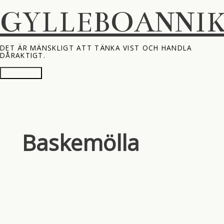
Hoppa
GYLLEBOANNI
till
innehåll
DET ÄR MÄNSKLIGT ATT TÄNKA VIST OCH HANDLA
DÅRAKTIGT.
Huvudmeny
Baskemölla