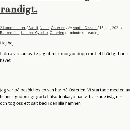
randigt.
2 kommentarer
/
Familj
,
Natur
,
Österlen
/ Av
Annika Olsson
/
15 juni, 2021
/
Baskemölla
,
familjen Gyllebo
,
Österlen
/
1 minute of reading
Hej hej
I förra veckan bytte jag ut mitt morgondopp mot ett härligt bad i
havet.
Jag var på besök hos en vän här på Österlen. Vi startade med en av
hennes gudomligt goda hälsodrinkar, innan vi traskade iväg ner
och tog oss ett salt bad i den lilla hamnen.