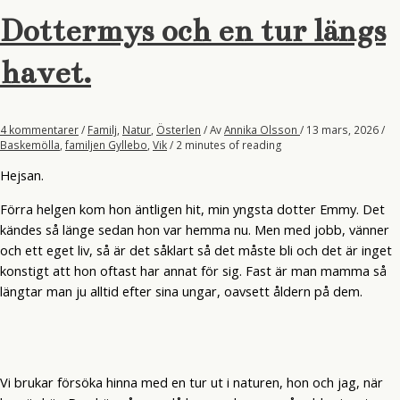
Dottermys och en tur längs
havet.
4 kommentarer
/
Familj
,
Natur
,
Österlen
/ Av
Annika Olsson
/
13 mars, 2026
/
Baskemölla
,
familjen Gyllebo
,
Vik
/
2 minutes of reading
Hejsan.
Förra helgen kom hon äntligen hit, min yngsta dotter Emmy. Det
kändes så länge sedan hon var hemma nu. Men med jobb, vänner
och ett eget liv, så är det såklart så det måste bli och det är inget
konstigt att hon oftast har annat för sig. Fast är man mamma så
längtar man ju alltid efter sina ungar, oavsett åldern på dem.
Vi brukar försöka hinna med en tur ut i naturen, hon och jag, när