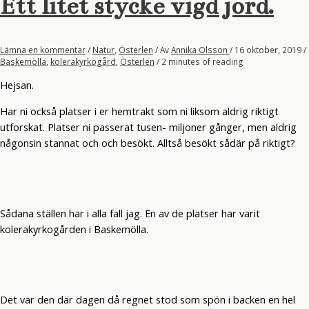
Ett litet stycke vigd jord.
saltstänkt
vind.
Lämna en kommentar
/
Natur
,
Österlen
/ Av
Annika Olsson
/
16 oktober, 2019
/
Baskemölla
,
kolerakyrkogård
,
Österlen
/
2 minutes of reading
Hejsan.
Har ni också platser i er hemtrakt som ni liksom aldrig riktigt
utforskat. Platser ni passerat tusen- miljoner gånger, men aldrig
någonsin stannat och och besökt. Alltså besökt sådär på riktigt?
Sådana ställen har i alla fall jag. En av de platser har varit
kolerakyrkogården i Baskemölla.
Det var den där dagen då regnet stod som spön i backen en hel