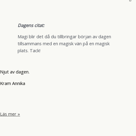
Dagens citat:
Magi blir det då du tillbringar början av dagen
tillsammans med en magisk vän på en magisk
plats. Tack!
Njut av dagen.
Kram Annika
Grön
Läs mer »
drink
och
något