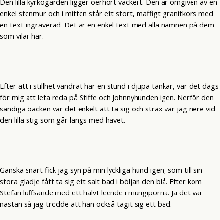
Den lilla kyrkogården ligger oerhört vackert. Den är omgiven av en
enkel stenmur och i mitten står ett stort, maffigt granitkors med
en text ingraverad. Det är en enkel text med alla namnen på dem
som vilar här.
Efter att i stillhet vandrat här en stund i djupa tankar, var det dags
för mig att leta reda på Stiffe och Johnnyhunden igen. Nerför den
sandiga backen var det enkelt att ta sig och strax var jag nere vid
den lilla stig som går längs med havet.
Ganska snart fick jag syn på min lyckliga hund igen, som till sin
stora glädje fått ta sig ett salt bad i böljan den blå. Efter kom
Stefan luffsande med ett halvt leende i mungiporna. Ja det var
nästan så jag trodde att han också tagit sig ett bad.