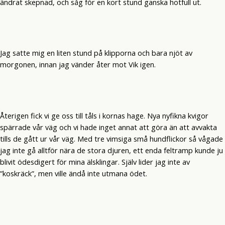
ändrat skepnad, och såg för en kort stund ganska hotfull ut.
Jag satte mig en liten stund på klipporna och bara njöt av
morgonen, innan jag vänder åter mot Vik igen.
Återigen fick vi ge oss till tåls i kornas hage. Nya nyfikna kvigor
spärrade vår väg och vi hade inget annat att göra än att avvakta
tills de gått ur vår väg. Med tre vimsiga små hundflickor så vågade
jag inte gå alltför nära de stora djuren, ett enda feltramp kunde ju
blivit ödesdigert för mina älsklingar. Själv lider jag inte av
”koskräck”, men ville ändå inte utmana ödet.