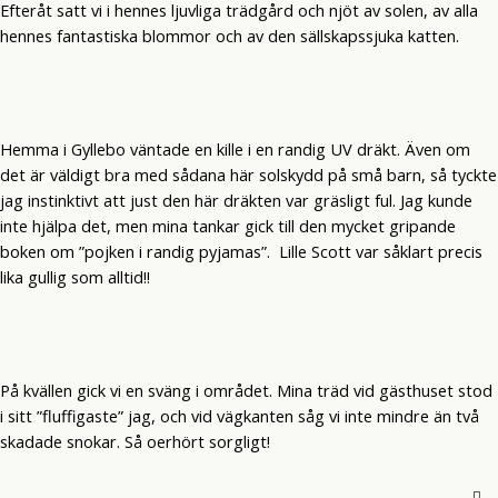
Efteråt satt vi i hennes ljuvliga trädgård och njöt av solen, av alla
hennes fantastiska blommor och av den sällskapssjuka katten.
Hemma i Gyllebo väntade en kille i en randig UV dräkt. Även om
det är väldigt bra med sådana här solskydd på små barn, så tyckte
jag instinktivt att just den här dräkten var gräsligt ful. Jag kunde
inte hjälpa det, men mina tankar gick till den mycket gripande
boken om ”pojken i randig pyjamas”. Lille Scott var såklart precis
lika gullig som alltid!!
På kvällen gick vi en sväng i området. Mina träd vid gästhuset stod
i sitt ”fluffigaste” jag, och vid vägkanten såg vi inte mindre än två
skadade snokar. Så oerhört sorgligt!