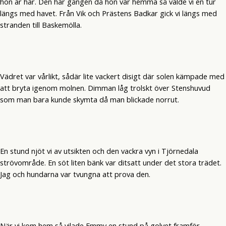
hon är här. Den här gången då hon var hemma så valde vi en tur
längs med havet. Från Vik och Prästens Badkar gick vi längs med
stranden till Baskemölla.
Vädret var vårlikt, sådär lite vackert disigt där solen kämpade med
att bryta igenom molnen. Dimman låg trolskt över Stenshuvud
som man bara kunde skymta då man blickade norrut.
En stund njöt vi av utsikten och den vackra vyn i Tjörnedala
strövområde. En söt liten bänk var ditsatt under det stora trädet.
Jag och hundarna var tvungna att prova den.
När vi kom hem så vilade Emmy en stund på golvet framför