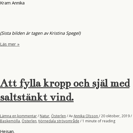
Kram Annika
(Sista bilden är tagen av Kristina Spegel)
Mottagare
Läs mer »
av
ett
andetag.
Att fylla kropp och själ med
saltstänkt vind.
Lämna en kommentar
/
Natur
,
Österlen
/ Av
Annika Olsson
/
20 oktober, 2019
/
Baskemölla
,
Österlen
,
tjörnedala strövområde
/
1 minute of reading
Hejsan.