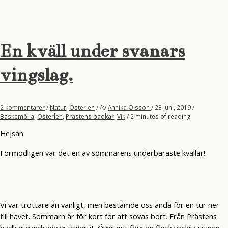
stycke
vigd
jord.
En kväll under svanars
vingslag.
2 kommentarer
/
Natur
,
Österlen
/ Av
Annika Olsson
/
23 juni, 2019
/
Baskemölla
,
Österlen
,
Prästens badkar
,
Vik
/
2 minutes of reading
Hejsan.
Förmodligen var det en av sommarens underbaraste kvällar!
Vi var tröttare än vanligt, men bestämde oss ändå för en tur ner
till havet. Sommarn är för kort för att sovas bort. Från Prästens
badkar vandrade vi söderut. Över oss flög en flock vackra svanar