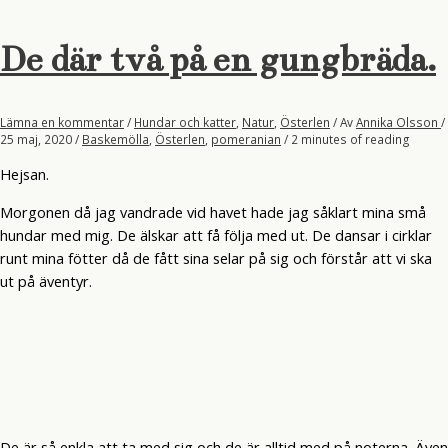
randigt.
De där två på en gungbräda.
Lämna en kommentar
/
Hundar och katter
,
Natur
,
Österlen
/ Av
Annika Olsson
/
25 maj, 2020
/
Baskemölla
,
Österlen
,
pomeranian
/
2 minutes of reading
Hejsan.
Morgonen då jag vandrade vid havet hade jag såklart mina små
hundar med mig. De älskar att få följa med ut. De dansar i cirklar
runt mina fötter då de fått sina selar på sig och förstår att vi ska
ut på äventyr.
De är så enkla att ta med sig och de är alltid med på noterna. Även