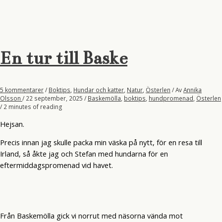
och
en
tur
längs
havet.
En tur till Baske
5 kommentarer
/
Boktips
,
Hundar och katter
,
Natur
,
Österlen
/ Av
Annika
Olsson
/
22 september, 2025
/
Baskemölla
,
boktips
,
hundpromenad
,
Österlen
/
2 minutes of reading
Hejsan.
Precis innan jag skulle packa min väska på nytt, för en resa till
Irland, så åkte jag och Stefan med hundarna för en
eftermiddagspromenad vid havet.
Från Baskemölla gick vi norrut med näsorna vända mot