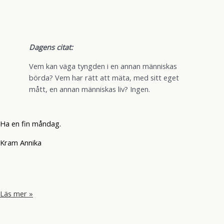
Dagens citat:
Vem kan väga tyngden i en annan människas
börda? Vem har rätt att mäta, med sitt eget
mått, en annan människas liv? Ingen.
Ha en fin måndag.
Kram Annika
En
Läs mer »
tur
till