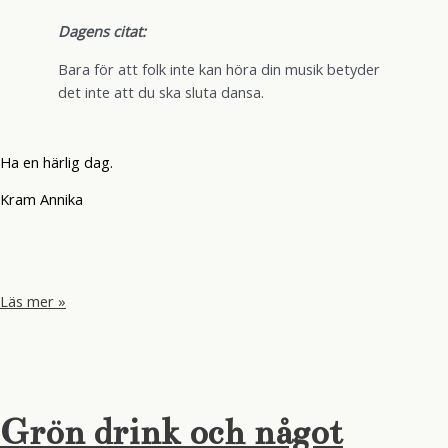
Dagens citat:
Bara för att folk inte kan höra din musik betyder
det inte att du ska sluta dansa.
Ha en härlig dag.
Kram Annika
Från
Läs mer »
Prästens
badkar
till
Baske.
Grön drink och något