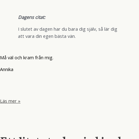
Dagens citat:
I slutet av dagen har du bara dig själv, så lär dig
att vara din egen bästa vän.
Må väl och kram från mig.
Annika
Att
Läs mer »
fylla
kropp
och
själ
med