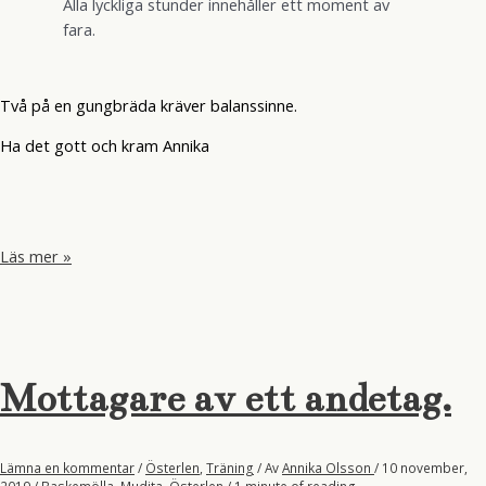
Alla lyckliga stunder innehåller ett moment av
fara.
Två på en gungbräda kräver balanssinne.
Ha det gott och kram Annika
De
Läs mer »
där
två
på
en
gungbräda.
Mottagare av ett andetag.
Lämna en kommentar
/
Österlen
,
Träning
/ Av
Annika Olsson
/
10 november,
2019
/
Baskemölla
,
Mudita
,
Österlen
/
1 minute of reading