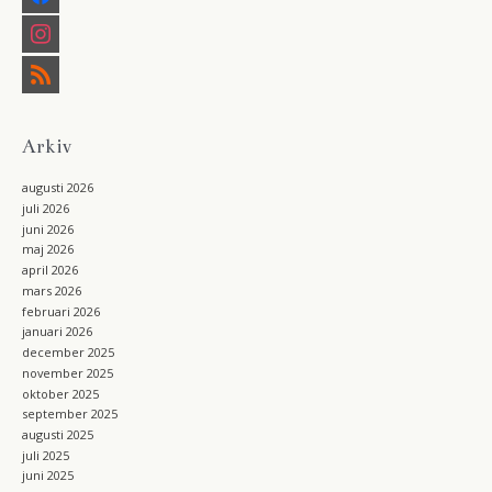
c
i
e
n
b
s
r
o
t
s
o
a
s
k
g
r
a
Arkiv
m
augusti 2026
juli 2026
juni 2026
maj 2026
april 2026
mars 2026
februari 2026
januari 2026
december 2025
november 2025
oktober 2025
september 2025
augusti 2025
juli 2025
juni 2025