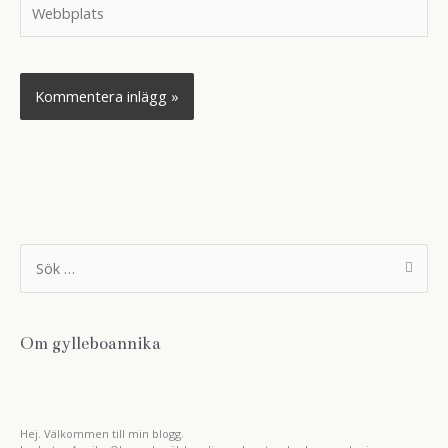
Webbplats
S
ö
k
e
f
t
Om gylleboannika
e
r
:
Hej. Välkommen till min blogg.