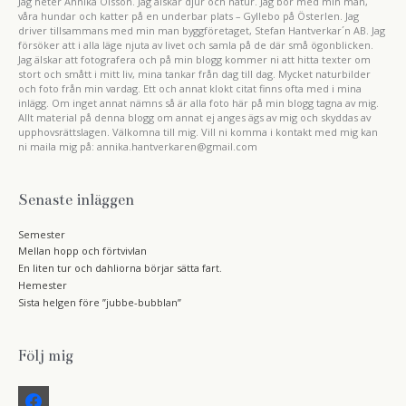
Jag heter Annika Olsson. Jag älskar djur och natur. Jag bor med min man,
våra hundar och katter på en underbar plats – Gyllebo på Österlen. Jag
driver tillsammans med min man byggföretaget, Stefan Hantverkar´n AB. Jag
försöker att i alla läge njuta av livet och samla på de där små ögonblicken.
Jag älskar att fotografera och på min blogg kommer ni att hitta texter om
stort och smått i mitt liv, mina tankar från dag till dag. Mycket naturbilder
och foto från min vardag. Ett och annat klokt citat finns ofta med i mina
inlägg. Om inget annat nämns så är alla foto här på min blogg tagna av mig.
Allt material på denna blogg om annat ej anges ägs av mig och skyddas av
upphovsrättslagen. Välkomna till mig. Vill ni komma i kontakt med mig kan
ni maila mig på: annika.hantverkaren@gmail.com
Senaste inläggen
Semester
Mellan hopp och förtvivlan
En liten tur och dahliorna börjar sätta fart.
Hemester
Sista helgen före ”jubbe-bubblan”
Följ mig
f
a