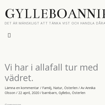
Hoppa
till
GYLLEBOANNI
innehåll
DET ÄR MÄNSKLIGT ATT TÄNKA VIST OCH HANDLA DÅRA
Huvudmeny
Vi har i allafall tur med
vädret.
Lämna en kommentar
/
Familj
,
Natur
,
Österlen
/ Av
Annika
Olsson
/
22 april, 2020
/
barnbarn
,
Gyllebo
,
Österlen
Gomorron.