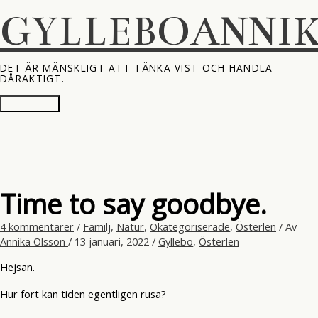
Hoppa
GYLLEBOANNI
till
innehåll
DET ÄR MÄNSKLIGT ATT TÄNKA VIST OCH HANDLA
DÅRAKTIGT.
Huvudmeny
Time to say goodbye.
4 kommentarer
/
Familj
,
Natur
,
Okategoriserade
,
Österlen
/ Av
Annika Olsson
/
13 januari, 2022
/
Gyllebo
,
Österlen
Hejsan.
Hur fort kan tiden egentligen rusa?