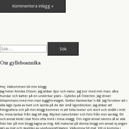
S
ö
k
e
Om gylleboannika
f
t
e
r
:
Hej. Välkommen till min blogg.
Jag heter Annika Olsson. Jag älskar djur och natur. Jag bor med min man, våra
hundar och katter på en underbar plats – Gyllebo på Österlen. Jag driver
tillsammans med min man byggföretaget, Stefan Hantverkar´n AB. Jag försöker att i
alla läge njuta av livet och samla på de där små ögonblicken. Jag älskar att
fotografera och på min blogg kommer ni att hitta texter om stort och smått i mitt
liv, mina tankar från dag till dag. Mycket naturbilder och foto från min vardag. Ett
och annat klokt citat finns ofta med i mina inlägg. Om inget annat nämns så är alla
foto här på min blogg tagna av mig. Allt material på denna blogg om annat ej anges
ägs av mig och skyddas av upphovsrättslagen. Välkomna till mig. Vill ni komma i