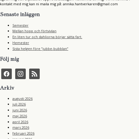
kontakt med mig kan ni maila mig på: annika.hantverkaren@gmail.com
Senaste inläggen
Semester
Mellan hopp och förtvivlan
En liten tur och dahliorna börjar sätta fart.
Hemester
Sista helgen före ”jubbe-bubblan”
Följ mig
f
i
r
a
n
s
c
s
s
e
t
Arkiv
b
a
o
g
augusti 2026
o
r
juli 2026
k
a
juni 2026
m
maj 2026
april 2026
mars 2026
februari 2026