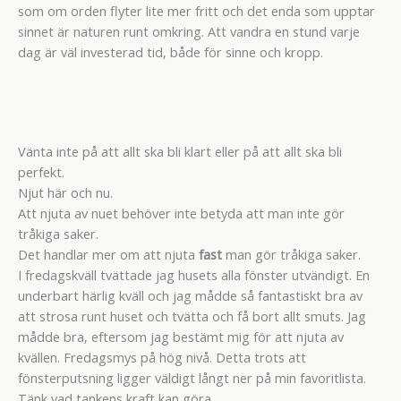
som om orden flyter lite mer fritt och det enda som upptar
sinnet är naturen runt omkring. Att vandra en stund varje
dag är väl investerad tid, både för sinne och kropp.
Vänta inte på att allt ska bli klart eller på att allt ska bli
perfekt.
Njut här och nu.
Att njuta av nuet behöver inte betyda att man inte gör
tråkiga saker.
Det handlar mer om att njuta
fast
man gör tråkiga saker.
I fredagskväll tvättade jag husets alla fönster utvändigt. En
underbart härlig kväll och jag mådde så fantastiskt bra av
att strosa runt huset och tvätta och få bort allt smuts. Jag
mådde bra, eftersom jag bestämt mig för att njuta av
kvällen. Fredagsmys på hög nivå. Detta trots att
fönsterputsning ligger väldigt långt ner på min favoritlista.
Tänk vad tankens kraft kan göra…