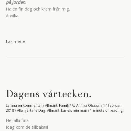
på jorden.
Ha en fin dag och kram från mig.
Annika
Bröllopsdag,
Läs mer »
och
jag
är
inte
hemma.
Dagens vårtecken.
Lämna en kommentar
/
Allmänt
,
Familj
/ Av
Annika Olsson
/
14 februari,
2018
/
Alla hjärtans Dag
,
Allmänt
,
kärlek
,
min man
/
1 minute of reading
Hej alla fina
Idag kom de tillbaka!!!