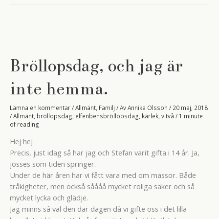
av
sin
tid.
Bröllopsdag, och jag är
inte hemma.
Lämna en kommentar
/
Allmänt
,
Familj
/ Av
Annika Olsson
/
20 maj, 2018
/
Allmänt
,
bröllopsdag
,
elfenbensbröllopsdag
,
kärlek
,
vitvå
/
1 minute
of reading
Hej hej
Precis, just idag så har jag och Stefan varit gifta i 14 år. Ja,
jösses som tiden springer.
Under de här åren har vi fått vara med om massor. Både
tråkigheter, men också såååå mycket roliga saker och så
mycket lycka och glädje.
Jag minns så väl den där dagen då vi gifte oss i det lilla