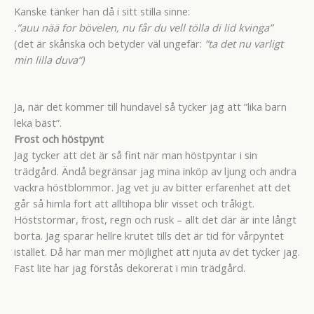
Kanske tänker han då i sitt stilla sinne:
.”auu nää for bövelen, nu får du vell tölla di lid kvinga”
(det är skånska och betyder väl ungefär:
”ta det nu varligt
min lilla duva”)
Ja, när det kommer till hundavel så tycker jag att ”lika barn
leka bäst”.
Frost och höstpynt
Jag tycker att det är så fint när man höstpyntar i sin
trädgård. Ändå begränsar jag mina inköp av ljung och andra
vackra höstblommor. Jag vet ju av bitter erfarenhet att det
går så himla fort att alltihopa blir visset och tråkigt.
Höststormar, frost, regn och rusk – allt det där är inte långt
borta. Jag sparar hellre krutet tills det är tid för vårpyntet
istället. Då har man mer möjlighet att njuta av det tycker jag.
Fast lite har jag förstås dekorerat i min trädgård.