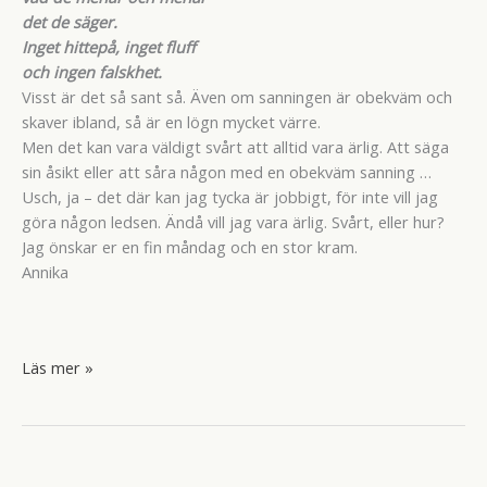
det de säger.
Inget hittepå, inget fluff
och ingen falskhet.
Visst är det så sant så. Även om sanningen är obekväm och
skaver ibland, så är en lögn mycket värre.
Men det kan vara väldigt svårt att alltid vara ärlig. Att säga
sin åsikt eller att såra någon med en obekväm sanning …
Usch, ja – det där kan jag tycka är jobbigt, för inte vill jag
göra någon ledsen. Ändå vill jag vara ärlig. Svårt, eller hur?
Jag önskar er en fin måndag och en stor kram.
Annika
Lika
Läs mer »
barn
leka
bäst.