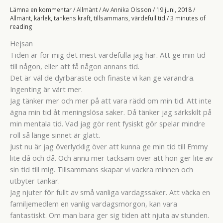
Lämna en kommentar
/
Allmänt
/ Av
Annika Olsson
/
19 juni, 2018
/
Allmänt
,
kärlek
,
tankens kraft
,
tillsammans
,
värdefull tid
/
3 minutes of
reading
Hejsan
Tiden är för mig det mest värdefulla jag har. Att ge min tid
till någon, eller att få någon annans tid.
Det är väl de dyrbaraste och finaste vi kan ge varandra.
Ingenting är värt mer.
Jag tänker mer och mer på att vara rädd om min tid. Att inte
ägna min tid åt meningslösa saker. Då tänker jag särkskilt på
min mentala tid. Vad jag gör rent fysiskt gör spelar mindre
roll så länge sinnet är glatt.
Just nu är jag överlycklig över att kunna ge min tid till Emmy
lite då och då. Och ännu mer tacksam över att hon ger lite av
sin tid till mig. Tillsammans skapar vi vackra minnen och
utbyter tankar.
Jag njuter för fullt av små vanliga vardagssaker. Att väcka en
familjemedlem en vanlig vardagsmorgon, kan vara
fantastiskt. Om man bara ger sig tiden att njuta av stunden.