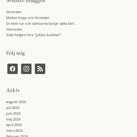
Senaste inläggen
Semester
Mellan hopp och förtvivlan
En liten tur och dahliorna börjar sätta fart.
Hemester
Sista helgen före ”jubbe-bubblan”
Följ mig
f
i
r
a
n
s
c
s
s
e
t
b
a
Arkiv
o
g
o
r
k
a
augusti 2026
m
juli 2026
juni 2026
maj 2026
april 2026
mars 2026
februari 2026