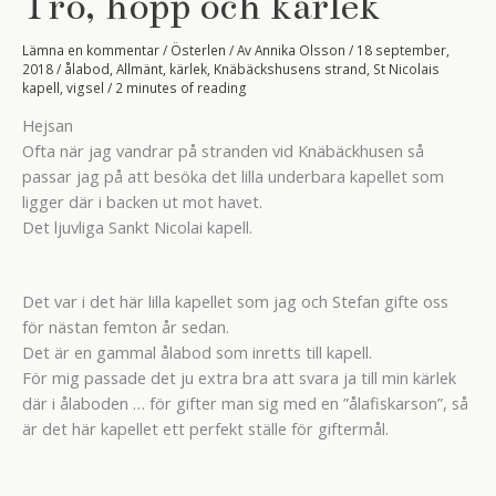
Tro, hopp och kärlek
Lämna en kommentar
/
Österlen
/ Av
Annika Olsson
/
18 september,
2018
/
ålabod
,
Allmänt
,
kärlek
,
Knäbäckshusens strand
,
St Nicolais
kapell
,
vigsel
/
2 minutes of reading
Hejsan
Ofta när jag vandrar på stranden vid Knäbäckhusen så
passar jag på att besöka det lilla underbara kapellet som
ligger där i backen ut mot havet.
Det ljuvliga Sankt Nicolai kapell.
Det var i det här lilla kapellet som jag och Stefan gifte oss
för nästan femton år sedan.
Det är en gammal ålabod som inretts till kapell.
För mig passade det ju extra bra att svara ja till min kärlek
där i ålaboden … för gifter man sig med en ”ålafiskarson”, så
är det här kapellet ett perfekt ställe för giftermål.