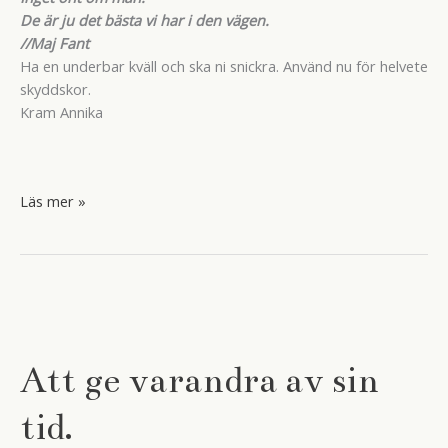
De är ju det bästa vi har i den vägen.
//Maj Fant
Ha en underbar kväll och ska ni snickra. Använd nu för helvete
skyddskor.
Kram Annika
Stefan
Läs mer »
och
hans
fot.
Att ge varandra av sin
tid.