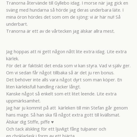
Tranorna återvände till Gyllebo idag. I morse när jag gick en
sväng med hundarna så hörde jag deras underbara läte. I
mina öron hördes det som om de sjöng: vi är här nu!! Så
underbart.
Tranorna är ett av de vårtecken jag älskar allra mest.
Jag hoppas att ni gett någon nått lite extra idag. Lite extra
kärlek.
För det är faktiskt det enda som vi kan styra. Vad vi själv ger.
Om vi sedan får något tillbaka så är det ju ren bonus.
Det behöver inte alls vara något dyrt som man köper. En
liten kärleksfull handling räcker långt.
Kanske något så enkelt som ett litet leende. Lite extra
uppmärksamhet.
Jag har ju kommit på att kärleken till min Stefan går genom
hans mage. Så han ska få något extra gott till kvällsmat.
Älskar dig Stiffe, piffe ♥
Och tack älskling för ett ljuvligt fång tulpaner och
en chokladask i form av ett hjärta.