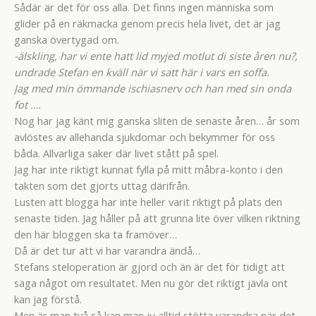
Sådär är det för oss alla. Det finns ingen människa som
glider på en räkmacka genom precis hela livet, det är jag
ganska övertygad om.
-älskling, har vi ente hatt lid myjed motlut di siste åren nu?,
undrade Stefan en kväll när vi satt här i vars en soffa.
Jag med min ömmande ischiasnerv och han med sin onda
fot ….
Nog har jag känt mig ganska sliten de senaste åren… år som
avlöstes av allehanda sjukdomar och bekymmer för oss
båda. Allvarliga saker där livet stått på spel.
Jag har inte riktigt kunnat fylla på mitt måbra-konto i den
takten som det gjorts uttag därifrån.
Lusten att blogga har inte heller varit riktigt på plats den
senaste tiden. Jag håller på att grunna lite över vilken riktning
den här bloggen ska ta framöver…
Då är det tur att vi har varandra ändå…
Stefans steloperation är gjord och än är det för tidigt att
säga något om resultatet. Men nu gör det riktigt jävla ont
kan jag förstå.
Men är man två så kan man ju alltid stötta varandra när det