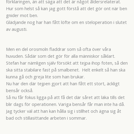
förklaringen, än att säga att det är något åldersrelaterat.
Hur som helst så kan jag gott förstå att det gör ont när ben
gnider mot ben.
Glädjande nog har han fått löfte om en steloperation i slutet
av augusti.
Men en del orosmoln fladdrar som så ofta över våra
huvuden. Sådär som det gör för alla människor såklart.
Stefan har nämligen själv försökt att tejpa ihop foten, så den
ska sitta stabilare fast på smalbenet. Helt enkelt så han ska
kunna gå och greja lite som han brukar.
Nu har den där tejpen gjort att han fått ett stort, äckligt
bensår också.
Så nu får fokus ligga på att få det där såret att läka tills det
blir dags för operationen. Variga bensår får man inte ha då.
Jag tycker väl att han kan hålla sig i stillhet och ägna sig åt
bad och stillasittande arbeten i sommar.