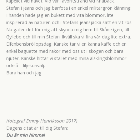
kapellet vid havet. Vid vår favoritstrand vid Knäbäck.
Stefan i jeans och jag barfota i en enkel militärgrön klänning.
I handen hade jag en bukett med vita blommor, lite
inspirerad av naturen och i Stefans jeansjacka satt en vit ros.
Nu gäller det för mig att skynda mig hem till Skåne igen, till
Gyllebo och till min Stefan. Ikväll ska vi fira vår dag lite extra.
Elfenbensbröllopsdag. Kanske tar vi en kanna kaffe och en
enkel baguette med räkor med oss ut i skogen och bara
njuter. Kanske hittar vi stället med mina älsklingsblommor
också – liljekonvalj.
Bara han och jag.
(fotograf Emmy Henriksson 2017)
Dagens citat är till dig Stefan:
Du är min himmel