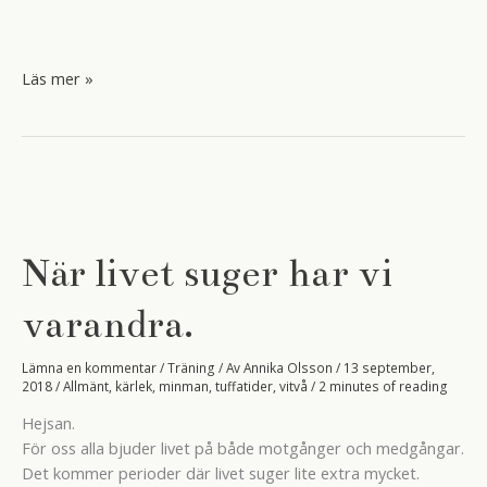
Tro,
Läs mer »
hopp
och
kärlek
När livet suger har vi
varandra.
Lämna en kommentar
/
Träning
/ Av
Annika Olsson
/
13 september,
2018
/
Allmänt
,
kärlek
,
minman
,
tuffatider
,
vitvå
/
2 minutes of reading
Hejsan.
För oss alla bjuder livet på både motgånger och medgångar.
Det kommer perioder där livet suger lite extra mycket.