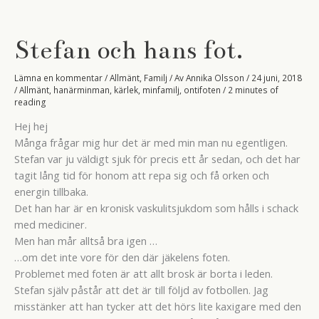
varandra.
Stefan och hans fot.
Lämna en kommentar
/
Allmänt
,
Familj
/ Av
Annika Olsson
/
24 juni, 2018
/
Allmänt
,
hanärminman
,
kärlek
,
minfamilj
,
ontifoten
/
2 minutes of
reading
Hej hej
Många frågar mig hur det är med min man nu egentligen.
Stefan var ju väldigt sjuk för precis ett år sedan, och det har
tagit lång tid för honom att repa sig och få orken och
energin tillbaka.
Det han har är en kronisk vaskulitsjukdom som hålls i schack
med mediciner.
Men han mår alltså bra igen …
…om det inte vore för den där jäkelens foten.
Problemet med foten är att allt brosk är borta i leden.
Stefan själv påstår att det är till följd av fotbollen. Jag
misstänker att han tycker att det hörs lite kaxigare med den