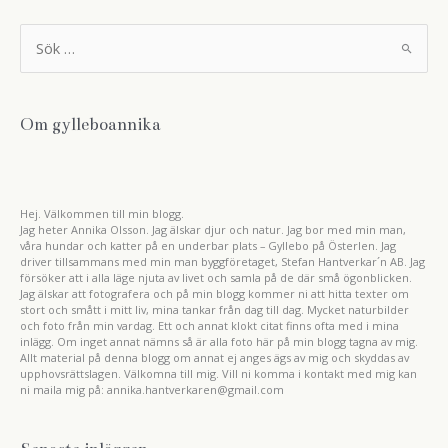
S
ö
k
e
f
t
Om gylleboannika
e
r
:
Hej. Välkommen till min blogg.
Jag heter Annika Olsson. Jag älskar djur och natur. Jag bor med min man,
våra hundar och katter på en underbar plats – Gyllebo på Österlen. Jag
driver tillsammans med min man byggföretaget, Stefan Hantverkar´n AB. Jag
försöker att i alla läge njuta av livet och samla på de där små ögonblicken.
Jag älskar att fotografera och på min blogg kommer ni att hitta texter om
stort och smått i mitt liv, mina tankar från dag till dag. Mycket naturbilder
och foto från min vardag. Ett och annat klokt citat finns ofta med i mina
inlägg. Om inget annat nämns så är alla foto här på min blogg tagna av mig.
Allt material på denna blogg om annat ej anges ägs av mig och skyddas av
upphovsrättslagen. Välkomna till mig. Vill ni komma i kontakt med mig kan
ni maila mig på: annika.hantverkaren@gmail.com