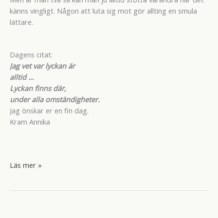
känns vingligt. Någon att luta sig mot gör allting en smula
lättare.
Dagens citat:
Jag vet var lyckan är
alltid …
Lyckan finns där,
under alla omständigheter.
Jag önskar er en fin dag.
Kram Annika
När
Läs mer »
livet
suger
har
vi