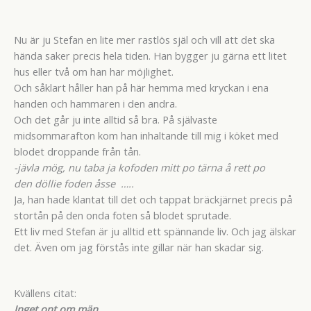
Nu är ju Stefan en lite mer rastlös själ och vill att det ska
hända saker precis hela tiden. Han bygger ju gärna ett litet
hus eller två om han har möjlighet.
Och såklart håller han på här hemma med kryckan i ena
handen och hammaren i den andra.
Och det går ju inte alltid så bra. På självaste
midsommarafton kom han inhaltande till mig i köket med
blodet droppande från tån.
-jävla mög, nu taba ja kofoden mitt po tärna å rett po
den döllie foden åsse …..
Ja, han hade klantat till det och tappat bräckjärnet precis på
stortån på den onda foten så blodet sprutade.
Ett liv med Stefan är ju alltid ett spännande liv. Och jag älskar
det. Även om jag förstås inte gillar när han skadar sig.
Kvällens citat:
Inget ont om män.