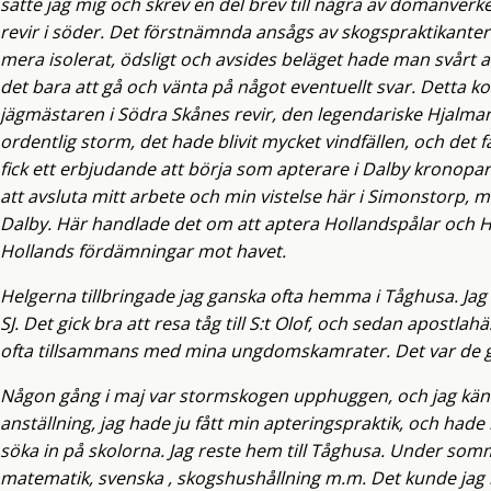
satte jag mig och skrev en del brev till några av domänverkets
revir i söder. Det förstnämnda ansågs av skogspraktikanter
mera isolerat, ödsligt och avsides beläget hade man svårt at
det bara att gå och vänta på något eventuellt svar. Detta k
jägmästaren i Södra Skånes revir, den legendariske Hjalmar
ordentlig storm, det hade blivit mycket vindfällen, och det
fick ett erbjudande att börja som apterare i Dalby kronopar
att avsluta mitt arbete och min vistelse här i Simonstorp, 
Dalby. Här handlade det om att aptera Hollandspålar och H
Hollands fördämningar mot havet.
Helgerna tillbringade jag ganska ofta hemma i Tåghusa. Jag h
SJ. Det gick bra att resa tåg till S:t Olof, och sedan apostl
ofta tillsammans med mina ungdomskamrater. Det var de ga
Någon gång i maj var stormskogen upphuggen, och jag kän
anställning, jag hade ju fått min apteringspraktik, och ha
söka in på skolorna. Jag reste hem till Tåghusa. Under som
matematik, svenska , skogshushållning m.m. Det kunde jag 