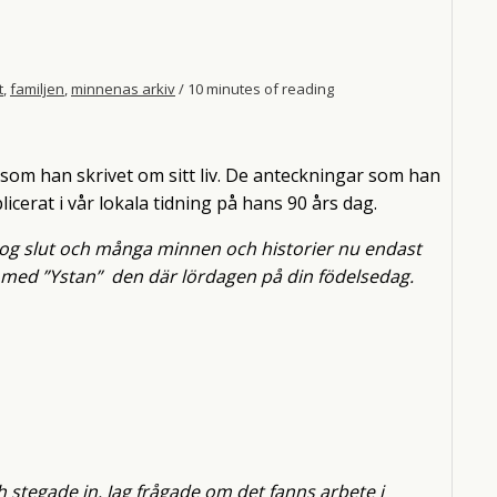
t
,
familjen
,
minnenas arkiv
/
10 minutes of reading
, som han skrivet om sitt liv. De anteckningar som han
cerat i vår lokala tidning på hans 90 års dag.
t tog slut och många minnen och historier nu endast
ga med ”Ystan” den där lördagen på din födelsedag.
h stegade in. Jag frågade om det fanns arbete i