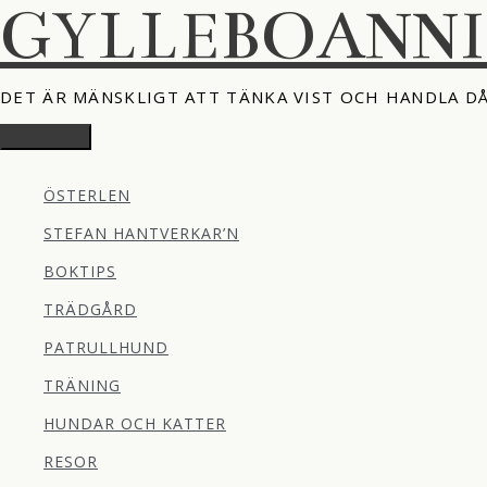
GYLLEBOANN
Hoppa
till
innehåll
DET ÄR MÄNSKLIGT ATT TÄNKA VIST OCH HANDLA D
Huvudmeny
ÖSTERLEN
STEFAN HANTVERKAR’N
BOKTIPS
TRÄDGÅRD
PATRULLHUND
TRÄNING
HUNDAR OCH KATTER
RESOR