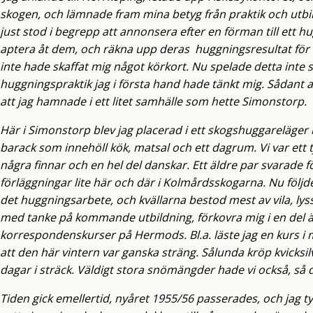
skogen, och lämnade fram mina betyg från praktik och utbi
just stod i begrepp att annonsera efter en förman till ett hu
aptera åt dem, och räkna upp deras huggningsresultat för avl
inte hade skaffat mig något körkort. Nu spelade detta inte så
huggningspraktik jag i första hand hade tänkt mig. Sådant 
att jag hamnade i ett litet samhälle som hette Simonstorp.
Här i Simonstorp blev jag placerad i ett skogshuggareläge
barack som innehöll kök, matsal och ett dagrum. Vi var ett 
några finnar och en hel del danskar. Ett äldre par svarade 
förläggningar lite här och där i Kolmårdsskogarna. Nu följd
det huggningsarbete, och kvällarna bestod mest av vila, lyss
med tanke på kommande utbildning, förkovra mig i en del 
korrespondenskurser på Hermods. Bl.a. läste jag en kurs i 
att den här vintern var ganska sträng. Sålunda kröp kvicksil
dagar i sträck. Väldigt stora snömängder hade vi också, så de
Tiden gick emellertid, nyåret 1955/56 passerades, och jag ty