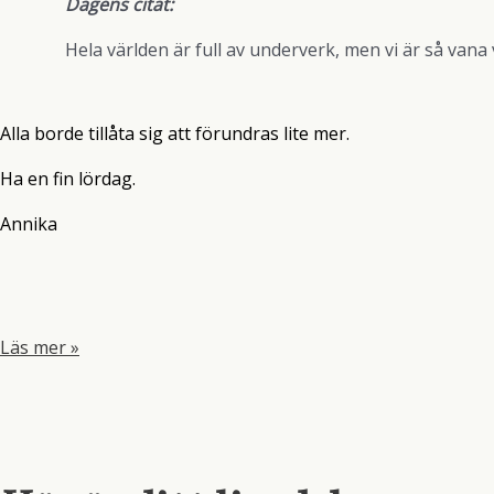
Dagens citat:
Hela världen är full av underverk, men vi är så vana 
Alla borde tillåta sig att förundras lite mer.
Ha en fin lördag.
Annika
Rosa
Läs mer »
toner
och
en
serie
jag