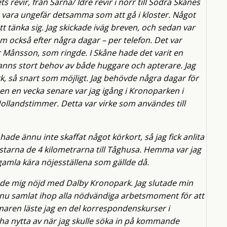
 revir, från Särna/ Idre revir i norr till Södra Skånes
 vara ungefär detsamma som att gå i kloster. Något
t tänka sig. Jag skickade iväg breven, och sedan var
om också efter några dagar – per telefon. Det var
 Månsson, som ringde. I Skåne hade det varit en
 fanns stort behov av både huggare och apterare. Jag
k, så snart som möjligt. Jag behövde några dagar för
men en vecka senare var jag igång i Kronoparken i
ollandstimmer. Detta var virke som användes till
ade ännu inte skaffat något körkort, så jag fick anlita
ahästarna de 4 kilometrarna till Tåghusa. Hemma var jag
mla kära nöjesställena som gällde då.
de mig nöjd med Dalby Kronopark. Jag slutade min
de nu samlat ihop alla nödvändiga arbetsmoment för att
maren läste jag en del korrespondenskurser i
ha nytta av när jag skulle söka in på kommande