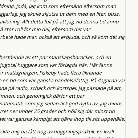
ldning. Jodå, jag kom som eftersänd eftersom man
ggarlag. Jag skulle skjutsa ut dem med en liten buss,
öning. Allt detta föll på att jag vid denna tid ännu
 stor roll för min del, eftersom det var
arbete hade man också att erbjuda, och så kom det sig
r bestående av ett par manskapsbaracker, och en
tjugotal huggare som var förlagda här. Här fanns
för matlagningen. Fiskeby hade flera liknande
e en tid som var ganska händelsefattig. På dagarna var
na på radio, schack och kortspel. Jag passade på att,
ämnen, och genomgick därför ett par
matematik, som jag sedan fick god nytta av. Jag minns
vret ner under 25 grader och höll sig där minst tio
t var ganska kämpigt att tjäna ihop till sitt uppehälle.
ckte mig ha fått nog av huggningspraktik. En kväll