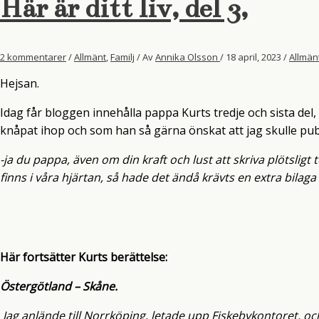
Här är ditt liv, del 3,
följt.
2 kommentarer
/
Allmänt
,
Familj
/ Av
Annika Olsson
/
18 april, 2023
/
Allmän
Hejsan.
Idag får bloggen innehålla pappa Kurts tredje och sista del
knåpat ihop och som han så gärna önskat att jag skulle publi
-ja du pappa, även om din kraft och lust att skriva plötslig
finns i våra hjärtan, så hade det ändå krävts en extra bila
Här fortsätter Kurts berättelse:
Östergötland – Skåne.
Jag anlände till Norrköping, letade upp Fiskebykontoret, oc