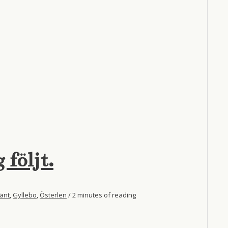
 följt.
änt
,
Gyllebo
,
Österlen
/
2 minutes of reading