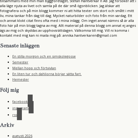
tillsammans med min man byggföretaget, Stefan Hantverkar´n AB. Jag försöker att i
alla läge njuta av livet och samla på de där små ögonblicken. Jag älskar att
fotografera och på min blogg kommer ni att hitta texter om stort och smått i mitt
liv, mina tankar från dag till dag. Mycket naturbilder och foto från min vardag. Ett
och annat klokt citat finns ofta med i mina inlägg. Om inget annat nämns så är alla
foto här på min blogg tagna av mig. Allt material på denna blogg om annat ej anges
ägs av mig och skyddas av upphovsrättslagen. Välkomna till mig. Vill ni komma i
kontakt med mig kan ni maila mig på: annika.hantverkaren@gmail.com
Senaste inläggen
En stilla morgon och en simskolegosse
Semester
Mellan hopp och förtvivlan
En liten tur och dahliorna börjar sätta fart.
Hemester
Följ mig
facebook
instagram
rss
Arkiv
augusti 2026