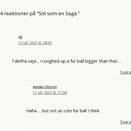
4 reaktioner på ”Söt som en Saga.”
djl
11 juli, 2021 kl. 09:01
Tabitha says , i coughed-up a fur ball bigger than that….
Svara
Annika Olsson
11 juli, 2021 kl. 17:04
Haha … but not as cute fur ball I think
Svara