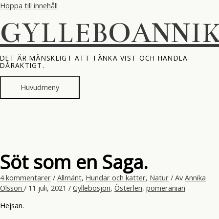
Hoppa till innehåll
GYLLEBOANNI
DET ÄR MÄNSKLIGT ATT TÄNKA VIST OCH HANDLA
DÅRAKTIGT.
Huvudmeny
Söt som en Saga.
4 kommentarer
/
Allmänt
,
Hundar och katter
,
Natur
/ Av
Annika
Olsson
/
11 juli, 2021
/
Gyllebosjön
,
Österlen
,
pomeranian
Hejsan.