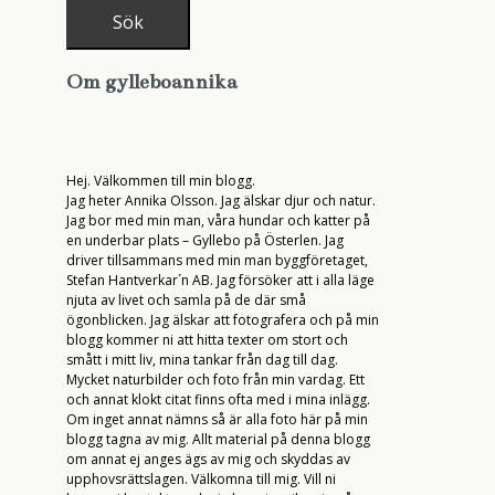
Om gylleboannika
Hej. Välkommen till min blogg.
Jag heter Annika Olsson. Jag älskar djur och natur.
Jag bor med min man, våra hundar och katter på
en underbar plats – Gyllebo på Österlen. Jag
driver tillsammans med min man byggföretaget,
Stefan Hantverkar´n AB. Jag försöker att i alla läge
njuta av livet och samla på de där små
ögonblicken. Jag älskar att fotografera och på min
blogg kommer ni att hitta texter om stort och
smått i mitt liv, mina tankar från dag till dag.
Mycket naturbilder och foto från min vardag. Ett
och annat klokt citat finns ofta med i mina inlägg.
Om inget annat nämns så är alla foto här på min
blogg tagna av mig. Allt material på denna blogg
om annat ej anges ägs av mig och skyddas av
upphovsrättslagen. Välkomna till mig. Vill ni