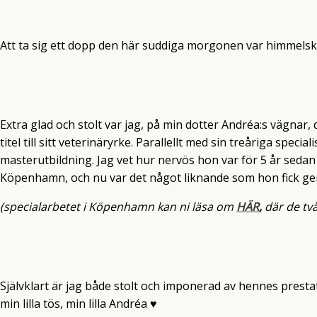
Att ta sig ett dopp den här suddiga morgonen var himmelsk
Extra glad och stolt var jag, på min dotter Andréa:s vägnar,
titel till sitt veterinäryrke. Parallellt med sin treåriga spec
masterutbildning. Jag vet hur nervös hon var för 5 år sedan 
Köpenhamn, och nu var det något liknande som hon fick g
(specialarbetet i Köpenhamn kan ni läsa om
HÄR
,
där de två
Självklart är jag både stolt och imponerad av hennes prestat
min lilla tös, min lilla Andréa ♥