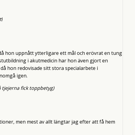
t!
 då hon uppnått ytterligare ett mål och erövrat en tung
ialistutbildning i akutmedicin har hon även gjort en
då hon redovisade sitt stora specialarbete i
enomgå igen.
 tjejerna fick toppbetyg)
ioner, men mest av allt längtar jag efter att få hem