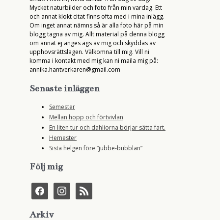
Mycket naturbilder och foto från min vardag. Ett
och annat klokt citat finns ofta med i mina inlägg.
Om inget annat nämns så är alla foto här på min
blogg tagna av mig. Allt material på denna blogg
om annat ej anges ägs av mig och skyddas av
upphovsrättslagen. Välkomna till mig. Vill ni
komma i kontakt med mig kan ni maila mig på:
annika.hantverkaren@gmail.com
Senaste inläggen
Semester
Mellan hopp och förtvivlan
En liten tur och dahliorna börjar sätta fart.
Hemester
Sista helgen före ”jubbe-bubblan”
Följ mig
f
i
r
a
n
s
c
s
s
e
t
Arkiv