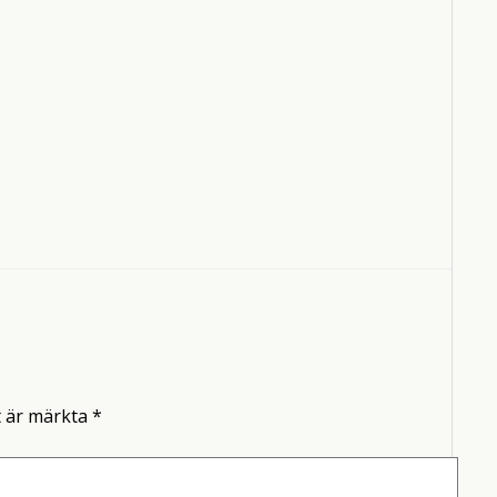
t är märkta
*