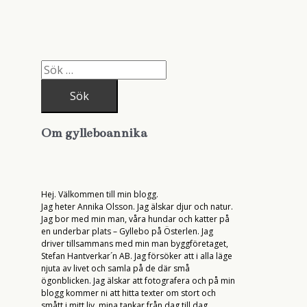
S
ö
k
e
f
t
Om gylleboannika
e
r
:
Hej. Välkommen till min blogg.
Jag heter Annika Olsson. Jag älskar djur och natur.
Jag bor med min man, våra hundar och katter på
en underbar plats – Gyllebo på Österlen. Jag
driver tillsammans med min man byggföretaget,
Stefan Hantverkar´n AB. Jag försöker att i alla läge
njuta av livet och samla på de där små
ögonblicken. Jag älskar att fotografera och på min
blogg kommer ni att hitta texter om stort och
smått i mitt liv, mina tankar från dag till dag.