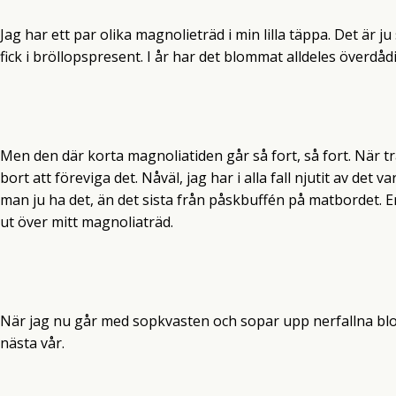
Jag har ett par olika magnolieträd i min lilla täppa. Det är ju 
fick i bröllopspresent. I år har det blommat alldeles överdådi
Men den där korta magnoliatiden går så fort, så fort. När trä
bort att föreviga det. Nåväl, jag har i alla fall njutit av det
man ju ha det, än det sista från påskbuffén på matbordet. 
ut över mitt magnoliaträd.
När jag nu går med sopkvasten och sopar upp nerfallna blom
nästa vår.