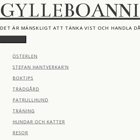
GYLLEBOANN
Hoppa
till
innehåll
DET ÄR MÄNSKLIGT ATT TÄNKA VIST OCH HANDLA D
Huvudmeny
ÖSTERLEN
STEFAN HANTVERKAR’N
BOKTIPS
TRÄDGÅRD
PATRULLHUND
TRÄNING
HUNDAR OCH KATTER
RESOR