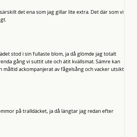
särskilt det ena som jag gillar lite extra. Det där som vi
gt.
det stod i sin fullaste blom, ja då glömde jag totalt
 varenda gång vi suttit ute och ätit kvällsmat. Sämre kan
En måltid ackompanjerat av fågelsång och vacker utsikt
mor på tralldäcket, ja då längtar jag redan efter