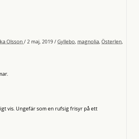
ka Olsson
/
2 maj, 2019
/
Gyllebo
,
magnolia
,
Österlen
,
mar.
t vis. Ungefär som en rufsig frisyr på ett