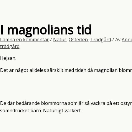
I magnolians tid
Lämna en kommentar
/
Natur
,
Österlen
,
Trädgård
/ Av
Anni
trädgård
Hejsan.
Det är något alldeles särskilt med tiden då magnolian blom
De där bedårande blommorna som är så vackra på ett ostyrig
sömndrucket barn. Naturligt vackert.