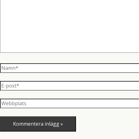
här..
Namn*
E-
post*
Webbplats