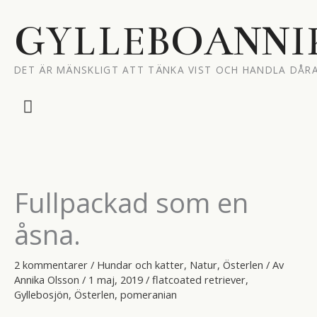
Hoppa
till
GYLLEBOANNI
innehåll
DET ÄR MÄNSKLIGT ATT TÄNKA VIST OCH HANDLA DÅRA
Huvudmeny
Fullpackad som en
åsna.
2 kommentarer
/
Hundar och katter
,
Natur
,
Österlen
/ Av
Annika Olsson
/
1 maj, 2019
/
flatcoated retriever
,
Gyllebosjön
,
Österlen
,
pomeranian