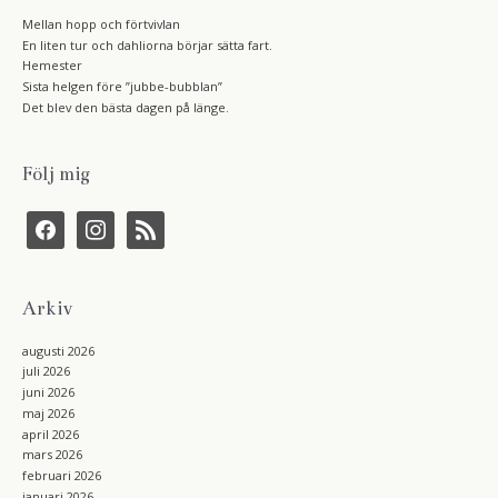
Mellan hopp och förtvivlan
En liten tur och dahliorna börjar sätta fart.
Hemester
Sista helgen före ”jubbe-bubblan”
Det blev den bästa dagen på länge.
Följ mig
f
i
r
a
n
s
c
s
s
e
t
b
a
Arkiv
o
g
o
r
k
a
augusti 2026
m
juli 2026
juni 2026
maj 2026
april 2026
mars 2026
februari 2026
januari 2026