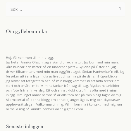
S
ö
k
e
f
t
Om gylleboannika
e
r
:
Hej. Välkommen till min blogg.
Jag heter Annika Olsson. Jag älskar djur och natur. Jag bor med min man,
våra hundar och katter på en underbar plats – Gyllebo på Österlen. Jag
driver tillsammans med min man byggföretaget, Stefan Hantverkar´n AB. Jag
försöker att i alla läge njuta av livet och samla på de där små ögonblicken.
Jag älskar att fotografera och på min blogg kommer ni att hitta texter om
stort och smått i mitt liv, mina tankar från dag till dag. Mycket naturbilder
och foto från min vardag. Ett och annat klokt citat finns ofta med i mina
inlägg. Om inget annat nämns så är alla foto här på min blogg tagna av mig.
Allt material på denna blogg om annat ej anges ägs av mig och skyddas av
upphovsrättslagen. Välkomna till mig. Vill ni komma i kontakt med mig kan
ni maila mig på: annika.hantverkaren@gmail.com
Senaste inläggen