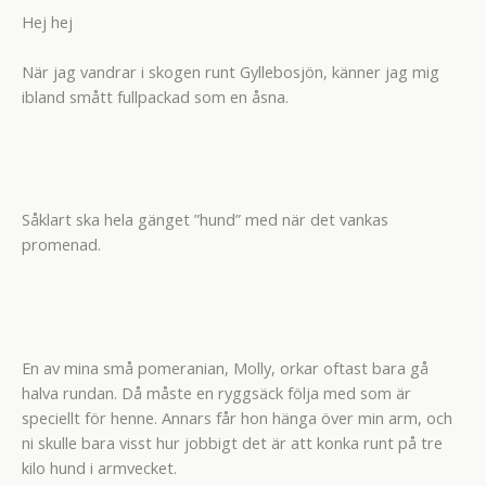
Hej hej
När jag vandrar i skogen runt Gyllebosjön, känner jag mig
ibland smått fullpackad som en åsna.
Såklart ska hela gänget ”hund” med när det vankas
promenad.
En av mina små pomeranian, Molly, orkar oftast bara gå
halva rundan. Då måste en ryggsäck följa med som är
speciellt för henne. Annars får hon hänga över min arm, och
ni skulle bara visst hur jobbigt det är att konka runt på tre
kilo hund i armvecket.