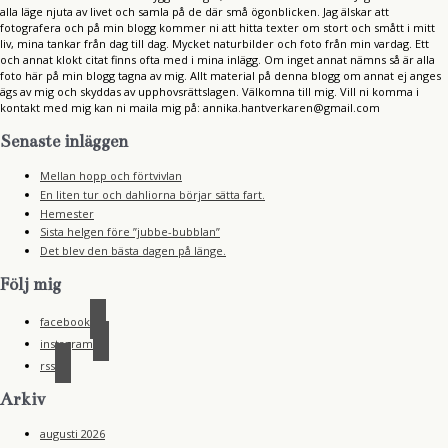
alla läge njuta av livet och samla på de där små ögonblicken. Jag älskar att
fotografera och på min blogg kommer ni att hitta texter om stort och smått i mitt
liv, mina tankar från dag till dag. Mycket naturbilder och foto från min vardag. Ett
och annat klokt citat finns ofta med i mina inlägg. Om inget annat nämns så är alla
foto här på min blogg tagna av mig. Allt material på denna blogg om annat ej anges
ägs av mig och skyddas av upphovsrättslagen. Välkomna till mig. Vill ni komma i
kontakt med mig kan ni maila mig på: annika.hantverkaren@gmail.com
Senaste inläggen
Mellan hopp och förtvivlan
En liten tur och dahliorna börjar sätta fart.
Hemester
Sista helgen före ”jubbe-bubblan”
Det blev den bästa dagen på länge.
Följ mig
facebook
instagram
rss
Arkiv
augusti 2026