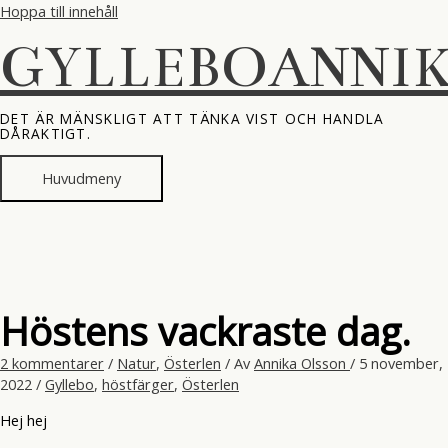
Hoppa till innehåll
GYLLEBOANNI
DET ÄR MÄNSKLIGT ATT TÄNKA VIST OCH HANDLA
DÅRAKTIGT.
Huvudmeny
Höstens vackraste dag.
2 kommentarer
/
Natur
,
Österlen
/ Av
Annika Olsson
/
5 november,
2022
/
Gyllebo
,
höstfärger
,
Österlen
Hej hej