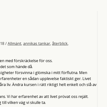
018
/
Allmänt
,
annikas tankar
,
återblick
,
ngen med förskräckelse för oss.
 det som hände då.
åkigheter försvinna i glömska i mitt förflutna. Men
erfarenheter en sådan upplevelse faktiskt ger. Livet
 liv. Ändra kursen i rätt riktigt helt enkelt och slå av
ns. Vi har erfarenhet av att livet prövat oss rejält.
till vilken väg vi skulle ta.