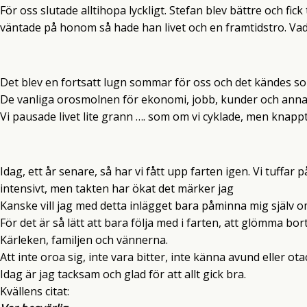
För oss slutade alltihopa lyckligt. Stefan blev bättre och fi
väntade på honom så hade han livet och en framtidstro. Vad
Det blev en fortsatt lugn sommar för oss och det kändes so
De vanliga orosmolnen för ekonomi, jobb, kunder och annat
Vi pausade livet lite grann …. som om vi cyklade, men knappt
Idag, ett år senare, så har vi fått upp farten igen. Vi tuffar p
intensivt, men takten har ökat det märker jag
Kanske vill jag med detta inlägget bara påminna mig själv om
För det är så lätt att bara följa med i farten, att glömma bo
Kärleken, familjen och vännerna.
Att inte oroa sig, inte vara bitter, inte känna avund eller ot
Idag är jag tacksam och glad för att allt gick bra.
Kvällens citat: