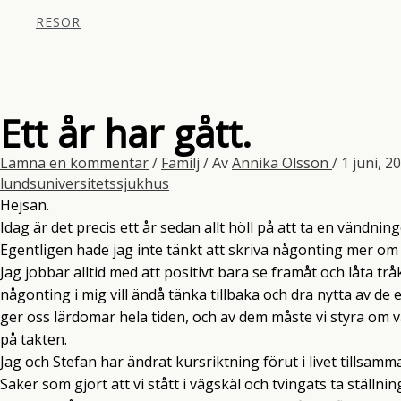
RESOR
Ett år har gått.
Lämna en kommentar
/
Familj
/ Av
Annika Olsson
/
1 juni, 2
lundsuniversitetssjukhus
Hejsan.
Idag är det precis ett år sedan allt höll på att ta en vändni
Egentligen hade jag inte tänkt att skriva någonting mer om
Jag jobbar alltid med att positivt bara se framåt och låta tr
någonting i mig vill ändå tänka tillbaka och dra nytta av de 
ger oss lärdomar hela tiden, och av dem måste vi styra om våra
på takten.
Jag och Stefan har ändrat kursriktning förut i livet tillsamma
Saker som gjort att vi stått i vägskäl och tvingats ta ställning 