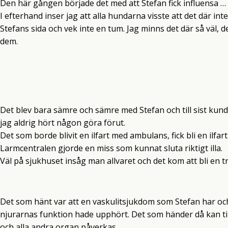
Den här gången började det med att Stefan fick influensa …
I efterhand inser jag att alla hundarna visste att det där int
Stefans sida och vek inte en tum. Jag minns det där så väl, d
dem.
Det blev bara sämre och sämre med Stefan och till sist kun
jag aldrig hört någon göra förut.
Det som borde blivit en ilfart med ambulans, fick bli en ilfa
Larmcentralen gjorde en miss som kunnat sluta riktigt illa.
Väl på sjukhuset insåg man allvaret och det kom att bli en t
Det som hänt var att en vaskulitsjukdom som Stefan har och m
njurarnas funktion hade upphört. Det som händer då kan till 
och alla andra organ påverkas.