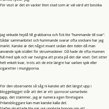
För visst är det en vacker liten stad som är väl värd att besöka.
Jag vinkade hejdå till grabbarna och fick lite ”hummande till svar”.
Sådär sammanbitet och hummande svarar ofta snickare har jag
märkt. Kanske är det något invant sedan den tiden då man
använde spik istället för skruvmaskiner. Då hade de ofta munnen
full med spik och var tvungna att prata på det där viset. Det sitter
helt enkelt kvar, trots att de inte längre har varken spik eller
cigaretter i mungiporna.
För den observante så såg ni kanske att det längst upp i
blogginlägget står att det är ett
sponsrat samarbete
.
Japp, det stämmer, jag är numera egen företagare.
Frilansbloggare kan man kanske kalla det.
Stefan skrattade lite när jag upplyste honom om att