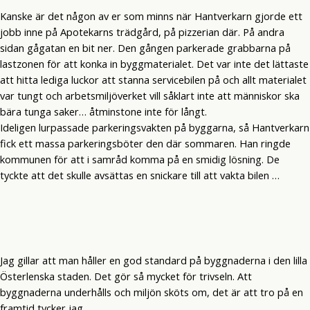
Kanske är det någon av er som minns när Hantverkarn gjorde ett
jobb inne på Apotekarns trädgård, på pizzerian där. På andra
sidan gågatan en bit ner. Den gången parkerade grabbarna på
lastzonen för att konka in byggmaterialet. Det var inte det lättaste
att hitta lediga luckor att stanna servicebilen på och allt materialet
var tungt och arbetsmiljöverket vill såklart inte att människor ska
bära tunga saker… åtminstone inte för långt.
Ideligen lurpassade parkeringsvakten på byggarna, så Hantverkarn
fick ett massa parkeringsböter den där sommaren. Han ringde
kommunen för att i samråd komma på en smidig lösning. De
tyckte att det skulle avsättas en snickare till att vakta bilen …
Jag gillar att man håller en god standard på byggnaderna i den lilla
Österlenska staden. Det gör så mycket för trivseln. Att
byggnaderna underhålls och miljön sköts om, det är att tro på en
framtid tycker jag.