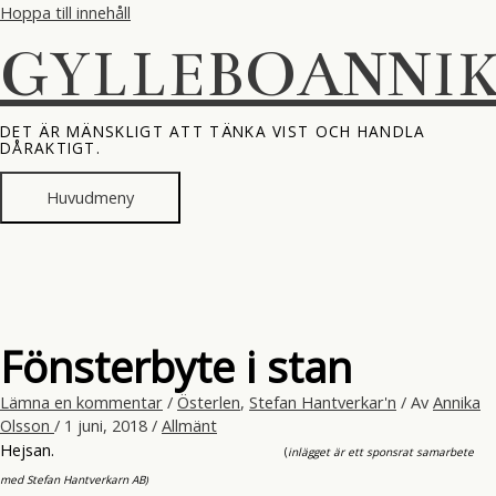
Hoppa till innehåll
GYLLEBOANNI
DET ÄR MÄNSKLIGT ATT TÄNKA VIST OCH HANDLA
DÅRAKTIGT.
Huvudmeny
Fönsterbyte i stan
Lämna en kommentar
/
Österlen
,
Stefan Hantverkar'n
/ Av
Annika
Olsson
/
1 juni, 2018
/
Allmänt
Hejsan.
(
inlägget är ett sponsrat samarbete
med Stefan Hantverkarn AB
)