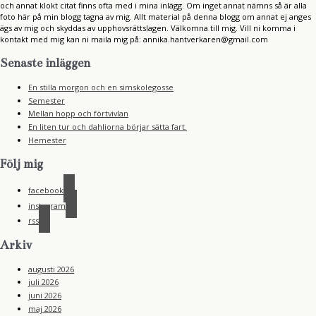
och annat klokt citat finns ofta med i mina inlägg. Om inget annat nämns så är alla
foto här på min blogg tagna av mig. Allt material på denna blogg om annat ej anges
ägs av mig och skyddas av upphovsrättslagen. Välkomna till mig. Vill ni komma i
kontakt med mig kan ni maila mig på: annika.hantverkaren@gmail.com
Senaste inläggen
En stilla morgon och en simskolegosse
Semester
Mellan hopp och förtvivlan
En liten tur och dahliorna börjar sätta fart.
Hemester
Följ mig
facebook
instagram
rss
Arkiv
augusti 2026
juli 2026
juni 2026
maj 2026