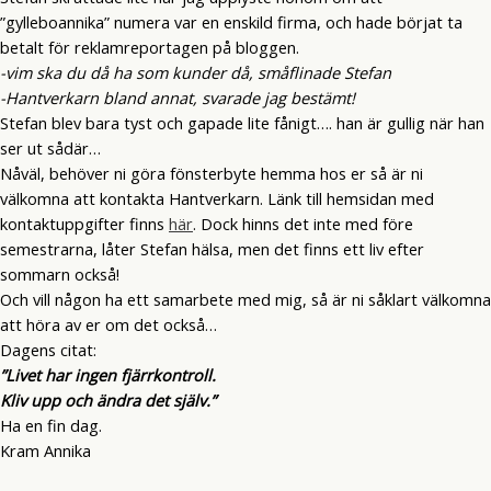
”gylleboannika” numera var en enskild firma, och hade börjat ta
betalt för reklamreportagen på bloggen.
-vim ska du då ha som kunder då, småflinade Stefan
-Hantverkarn bland annat, svarade jag bestämt!
Stefan blev bara tyst och gapade lite fånigt…. han är gullig när han
ser ut sådär…
Nåväl, behöver ni göra fönsterbyte hemma hos er så är ni
välkomna att kontakta Hantverkarn. Länk till hemsidan med
kontaktuppgifter finns
här
. Dock hinns det inte med före
semestrarna, låter Stefan hälsa, men det finns ett liv efter
sommarn också!
Och vill någon ha ett samarbete med mig, så är ni såklart välkomna
att höra av er om det också…
Dagens citat:
”Livet har ingen fjärrkontroll.
Kliv upp och ändra det själv.”
Ha en fin dag.
Kram Annika