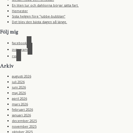
En liten tur och dahliorna börjar sätta fart.
Hemester
Sista helgen före ”jubbe-bubblan”
Det blev den bästa dagen på länge.
Följ mig
facebook
instagram
rss
Arkiv
augusti 2026
juli 2026
juni 2026
maj 2026
april 2026
mars 2026
februari 2026
januari 2026
december 2025
november 2025
oktober 2025