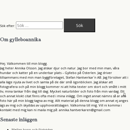
Sök efter:
Om gylleboannika
Hej. Välkommen till min blogg.
Jag heter Annika Olsson. Jag älskar djur och natur. Jag bor med min man, våra
hundar och katter på en underbar plats – Gyllebo på Österlen. Jag driver
tillsammans med min man byggföretaget, Stefan Hantverkar´n AB. Jag försöker att i
alla läge njuta av livet och samla på de där små ögonblicken. Jag älskar att
fotografera och på min blogg kommer ni att hitta texter om stort och smått i mitt
liv, mina tankar från dag till dag. Mycket naturbilder och foto från min vardag. Ett
och annat klokt citat finns ofta med i mina inlägg. Om inget annat nämns så är alla
foto här på min blogg tagna av mig. Allt material på denna blogg om annat ej anges
ägs av mig och skyddas av upphovsrättslagen. Välkomna till mig. Vill ni komma i
kontakt med mig kan ni maila mig på: annika.hantverkaren@gmail.com
Senaste inläggen
Mellan hopp och förtvivlan