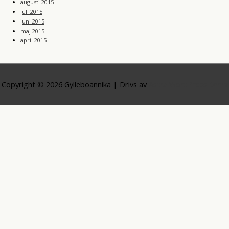
augusti 2015
juli 2015
juni 2015
maj 2015
april 2015
Copyright © 2026
Gylleboannika
| Drivs av
Astra WordPress-tema