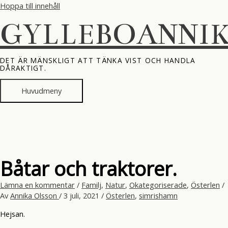
Hoppa till innehåll
GYLLEBOANNI
DET ÄR MÄNSKLIGT ATT TÄNKA VIST OCH HANDLA
DÅRAKTIGT.
Huvudmeny
Båtar och traktorer.
Lämna en kommentar
/
Familj
,
Natur
,
Okategoriserade
,
Österlen
/
Av
Annika Olsson
/
3 juli, 2021
/
Österlen
,
simrishamn
Hejsan.