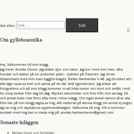
Sök efter:
Om gylleboannika
Hej. Välkommen till min blogg.
Jag heter Annika Olsson. Jag älskar djur och natur. Jag bor med min man, våra
hundar och katter på en underbar plats – Gyllebo på Österlen. Jag driver
tillsammans med min man byggföretaget, Stefan Hantverkar´n AB. Jag försöker att i
alla läge njuta av livet och samla på de där små ögonblicken. Jag älskar att
fotografera och på min blogg kommer ni att hitta texter om stort och smått i mitt
liv, mina tankar från dag till dag. Mycket naturbilder och foto från min vardag. Ett
och annat klokt citat finns ofta med i mina inlägg. Om inget annat nämns så är alla
foto här på min blogg tagna av mig. Allt material på denna blogg om annat ej anges
ägs av mig och skyddas av upphovsrättslagen. Välkomna till mig. Vill ni komma i
kontakt med mig kan ni maila mig på: annika.hantverkaren@gmail.com
Senaste inläggen
Mellan hopp och förtvivlan