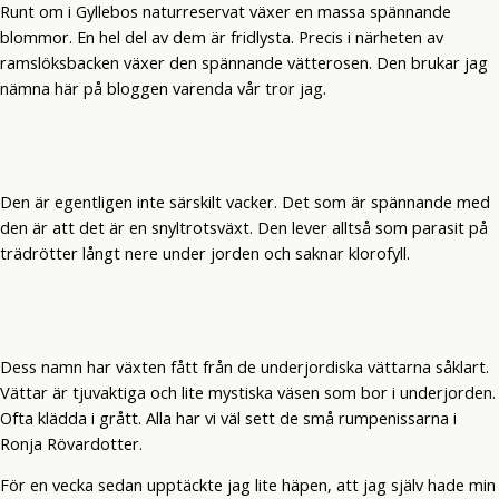
Runt om i Gyllebos naturreservat växer en massa spännande
blommor. En hel del av dem är fridlysta. Precis i närheten av
ramslöksbacken växer den spännande vätterosen. Den brukar jag
nämna här på bloggen varenda vår tror jag.
Den är egentligen inte särskilt vacker. Det som är spännande med
den är att det är en snyltrotsväxt. Den lever alltså som parasit på
trädrötter långt nere under jorden och saknar klorofyll.
Dess namn har växten fått från de underjordiska vättarna såklart.
Vättar är tjuvaktiga och lite mystiska väsen som bor i underjorden.
Ofta klädda i grått. Alla har vi väl sett de små rumpenissarna i
Ronja Rövardotter.
För en vecka sedan upptäckte jag lite häpen, att jag själv hade min