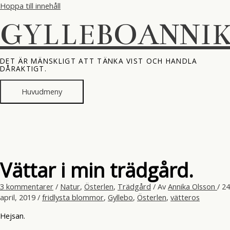
Hoppa till innehåll
GYLLEBOANNI
DET ÄR MÄNSKLIGT ATT TÄNKA VIST OCH HANDLA
DÅRAKTIGT.
Huvudmeny
Vättar i min trädgård.
3 kommentarer
/
Natur
,
Österlen
,
Trädgård
/ Av
Annika Olsson
/
24
april, 2019
/
fridlysta blommor
,
Gyllebo
,
Österlen
,
vätteros
Hejsan.