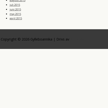
augusti 2015
juli 2015
juni 2015
maj 2015
april 2015
Copyright © 2026
Gylleboannika
| Drivs av
Astra WordPress-tema