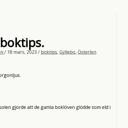
boktips.
on
/
18 mars, 2023
/
boktips
,
Gyllebo
,
Österlen
orgonljus.
t solen gjorde att de gamla boklöven glödde som eld i