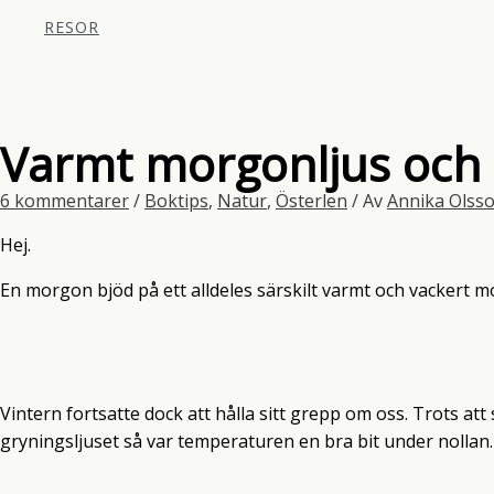
RESOR
Varmt morgonljus och 
6 kommentarer
/
Boktips
,
Natur
,
Österlen
/ Av
Annika Olss
Hej.
En morgon bjöd på ett alldeles särskilt varmt och vackert m
Vintern fortsatte dock att hålla sitt grepp om oss. Trots at
gryningsljuset så var temperaturen en bra bit under nollan.