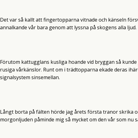
Det var så kallt att fingertopparna vitnade och känseln för
annalkande vår bara genom att lyssna på skogens alla ljud.
Förutom kattugglans kusliga hoande vid bryggan så kunde ja
rusiga vårkänslor. Runt om i trädtopparna ekade deras ihä
signalsystem sinsemellan.
Långt borta på fälten hörde jag årets första tranor skrika oc
morgonljuden påminde mig så mycket om den vår som nu så