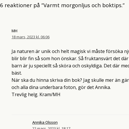
6 reaktioner på ”Varmt morgonljus och boktips.”
MH
18 mars, 2023 kl. 06:06
Ja naturen är unik och helt magisk vi måste försöka nj
blir blir fin så som hon önskar. Så fruktansvärt det d
barn är ju speciellt så sköra och oskyldiga. Det där med
bäst.
När ska du hinna skriva din bok? Jag skulle mer än gär
och alla dina underbara foton, gör det Annika.
Trevlig helg. Kram/MH
Annika Olsson
22 mars, 2023 kl. 18:17