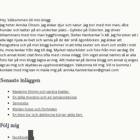
Hej. Välkommen till min blogg.
Jag heter Annika Olsson. Jag älskar djur och natur. Jag bor med min man, våra
hundar och katter på en underbar plats – Gyllebo på Österlen. Jag driver
tillsammans med min man byggföretaget, Stefan Hantverkar´n AB. Jag försöker att i
alla läge njuta av livet och samla på de där små ögonblicken. Jag älskar att
fotografera och på min blogg kommer ni att hitta texter om stort och smått i mitt
liv, mina tankar från dag till dag. Mycket naturbilder och foto från min vardag. Ett
och annat klokt citat finns ofta med i mina inlägg. Om inget annat nämns så är alla
foto här på min blogg tagna av mig. Allt material på denna blogg om annat ej anges
ägs av mig och skyddas av upphovsrättslagen. Välkomna till mig. Vill ni komma i
kontakt med mig kan ni maila mig på: annika.hantverkaren@gmail.com
Senaste inläggen
Madame Emmy och vackra kvällar.
En stilla morgon och en simskolegosse
Semester
Mellan hopp och förtvivlan
En liten tur och dahliorna börjar sätta fart.
Följ mig
facebook