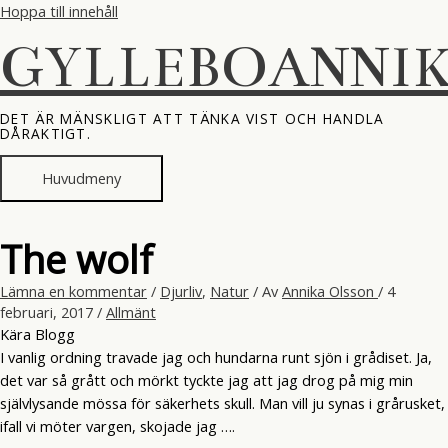
Hoppa till innehåll
GYLLEBOANNI
DET ÄR MÄNSKLIGT ATT TÄNKA VIST OCH HANDLA
DÅRAKTIGT.
Huvudmeny
The wolf
Lämna en kommentar
/
Djurliv
,
Natur
/ Av
Annika Olsson
/
4
februari, 2017
/
Allmänt
Kära Blogg
I vanlig ordning travade jag och hundarna runt sjön i grådiset. Ja,
det var så grått och mörkt tyckte jag att jag drog på mig min
självlysande mössa för säkerhets skull. Man vill ju synas i grårusket,
ifall vi möter vargen, skojade jag ….