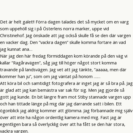
Det är helt galet!! Förra dagen talades det så mycket om en varg
som uppehöll sig i på Österlens norra marker, uppe vid
Christinehof. Jag önskade att jag också skulle få se den där vargen
en vacker dag. Den ”vackra dagen” skulle komma fortare än vad
jag kunnat ana…
När jag den här fredag förmiddagen kom körande på den väg vi
kallar ”Ragåravägen”, såg jag till höger något stort komma
travande på landsvägen. Jag vet att jag tänkte, ”aaaaa, men där
kommer han ju”, som om jag väntat på honom ……
Att köra bil och samtidigt fotografera är inget jag är så bra på. Jag
är glad att jag kan bemästra var sak för sig. Men jag gjorde så
gott jag kunde. En bit längre fram mot Stiby stannade vargen upp
och han tittade länge på mig där jag darrande satt i bilen. Ett
ögonblick jag aldrig kommer att glömma. Jag förbannade mig själv
över att inte ha någon ordentlig kamera med mig. Fast jag är
egentligen bara så överlycklig över att ha fått se den här stora,
vackra vargen.