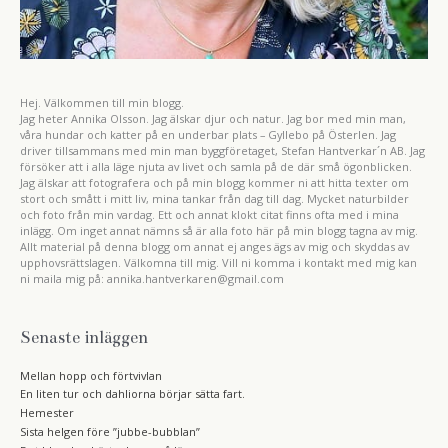
Hej. Välkommen till min blogg.
Jag heter Annika Olsson. Jag älskar djur och natur. Jag bor med min man,
våra hundar och katter på en underbar plats – Gyllebo på Österlen. Jag
driver tillsammans med min man byggföretaget, Stefan Hantverkar´n AB. Jag
försöker att i alla läge njuta av livet och samla på de där små ögonblicken.
Jag älskar att fotografera och på min blogg kommer ni att hitta texter om
stort och smått i mitt liv, mina tankar från dag till dag. Mycket naturbilder
och foto från min vardag. Ett och annat klokt citat finns ofta med i mina
inlägg. Om inget annat nämns så är alla foto här på min blogg tagna av mig.
Allt material på denna blogg om annat ej anges ägs av mig och skyddas av
upphovsrättslagen. Välkomna till mig. Vill ni komma i kontakt med mig kan
ni maila mig på: annika.hantverkaren@gmail.com
Senaste inläggen
Mellan hopp och förtvivlan
En liten tur och dahliorna börjar sätta fart.
Hemester
Sista helgen före ”jubbe-bubblan”