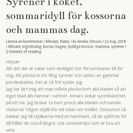
Syrener i köket,
sommaridyll för kossorna
och mammas dag.
Lämna en kommentar
/
Allmänt
,
Natur
/ Av
Annika Olsson
/
22 maj, 2018
/
Allmänt
,
Ingridsdag
,
korna i hagen
,
lyckliga kossor
,
mamma
,
syrener
/
2 minutes of reading
Hejsan
Allt det där är saker som verkligen hör försommaren till för
mig. Att plocka in ett fång syrener och sätta i en gammal
porslinskanna. Det är så fint tycker jag.
Jag har lärt mig att man måste plocka bort alla bladen så att
inget blad alls hamnar i vattnet. Annars slokar syrenbuketten
på ett nix. Jag brukar ta bort precis alla bladen och kanske
sticka ner någon stjälk lite vid sidan om istället. Dessutom så
bankar jag till stjälkarna med en hammare, så de splittras för
då håller de också längre. Lite sommartips som är bra att
veta.