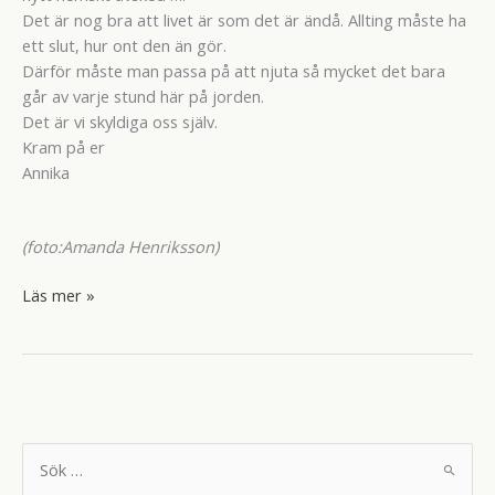
Det är nog bra att livet är som det är ändå. Allting måste ha
ett slut, hur ont den än gör.
Därför måste man passa på att njuta så mycket det bara
går av varje stund här på jorden.
Det är vi skyldiga oss själv.
Kram på er
Annika
(foto:Amanda Henriksson)
Syrener
Läs mer »
i
köket,
sommaridyll
för
kossorna
och
S
ö
mammas
k