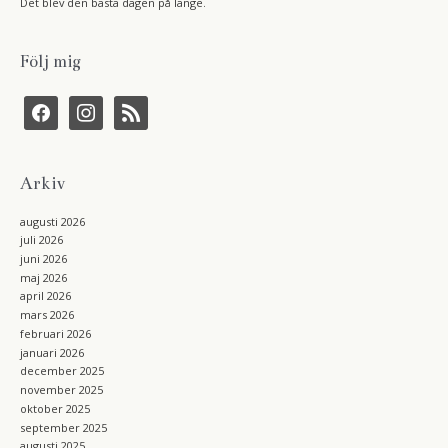
Det blev den bästa dagen på länge.
Följ mig
f
i
r
a
n
s
c
s
s
e
t
b
a
Arkiv
o
g
o
r
k
a
augusti 2026
m
juli 2026
juni 2026
maj 2026
april 2026
mars 2026
februari 2026
januari 2026
december 2025
november 2025
oktober 2025
september 2025
augusti 2025