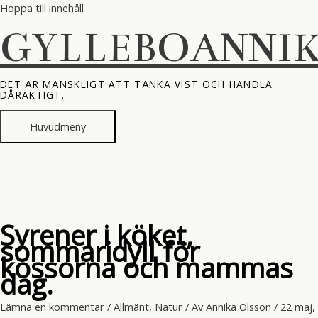
Hoppa till innehåll
GYLLEBOANNI
DET ÄR MÄNSKLIGT ATT TÄNKA VIST OCH HANDLA
DÅRAKTIGT.
Huvudmeny
Syrener i köket,
sommaridyll för
kossorna och mammas
dag.
Lämna en kommentar
/
Allmänt
,
Natur
/ Av
Annika Olsson
/
22 maj,