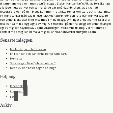
tillsammans med min man byggföretaget, Stefan Hantverkar´n AB. Jag försöker att i
alla läge njuta av livet och samla på de där små ögonblicken. Jag älskar att
fotografera och på min blogg kommer ni att hitta texter om stort och smått i mitt
liv, mina tankar från dag till dag. Mycket naturbilder och foto från min vardag. Ett
och annat klokt citat finns ofta med i mina inlägg. Om inget annat nämns så är alla
foto här på min blogg tagna av mig. Allt material på denna blogg om annat ej anges
ägs av mig och skyddas av upphovsrättslagen. Välkomna till mig. Vill ni komma i
kontakt med mig kan ni maila mig på: annika.hantverkaren@gmail.com
Senaste inläggen
Mellan hopp och förtvivlan
En liten tur och dahliorna börjar sätta fart.
Hemester
Sista helgen före ”jubbe-bubblan”
Det blev den bästa dagen på länge.
Följ mig
facebook
instagram
rss
Arkiv