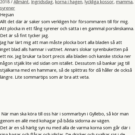
2018
/
Allmänt
,
Ingridsdag
,
korna i hagen
,
lyckliga kossor
,
mamma
,
syrener
Hejsan
Allt det där är saker som verkligen hör försommaren till för mig.
Att plocka in ett fång syrener och sätta i en gammal porslinskanna.
Det är så fint tycker jag.
Jag har lärt mig att man måste plocka bort alla bladen så att
inget blad alls hamnar i vattnet. Annars slokar syrenbuketten på
ett nix. Jag brukar ta bort precis alla bladen och kanske sticka ner
någon stjälk lite vid sidan om istället. Dessutom så bankar jag till
stjälkarna med en hammare, så de splittras för då håller de också
längre. Lite sommartips som är bra att veta.
När man ska köra till oss här i sommarbyn i Gyllebo, så kör man
genom en allé med kohagar på båda sidorna av vägen.
Det är en så härlig syn nu med alla de varma korna som går där i
sina hagar och flåsar och idislar. De dricker och svalkar sig i de