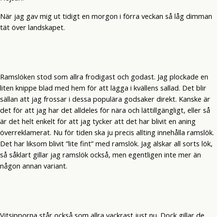
När jag gav mig ut tidigt en morgon i förra veckan så låg dimman
tät över landskapet.
Ramslöken stod som allra frodigast och godast. Jag plockade en
liten knippe blad med hem för att lägga i kvällens sallad. Det blir
sällan att jag frossar i dessa populära godsaker direkt. Kanske är
det för att jag har det alldeles för nära och lättillgängligt, eller så
är det helt enkelt för att jag tycker att det har blivit en aning
överreklamerat. Nu för tiden ska ju precis allting innehålla ramslök.
Det har liksom blivit ”lite fint” med ramslök. Jag älskar all sorts lök,
så såklart gillar jag ramslök också, men egentligen inte mer än
någon annan variant.
Vitsipporna står också som allra vackrast just nu. Dock gillar de