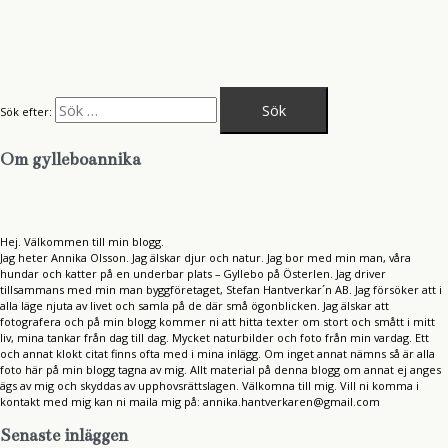
Sök efter:
Om gylleboannika
Hej. Välkommen till min blogg.
Jag heter Annika Olsson. Jag älskar djur och natur. Jag bor med min man, våra
hundar och katter på en underbar plats – Gyllebo på Österlen. Jag driver
tillsammans med min man byggföretaget, Stefan Hantverkar´n AB. Jag försöker att i
alla läge njuta av livet och samla på de där små ögonblicken. Jag älskar att
fotografera och på min blogg kommer ni att hitta texter om stort och smått i mitt
liv, mina tankar från dag till dag. Mycket naturbilder och foto från min vardag. Ett
och annat klokt citat finns ofta med i mina inlägg. Om inget annat nämns så är alla
foto här på min blogg tagna av mig. Allt material på denna blogg om annat ej anges
ägs av mig och skyddas av upphovsrättslagen. Välkomna till mig. Vill ni komma i
kontakt med mig kan ni maila mig på: annika.hantverkaren@gmail.com
Senaste inläggen