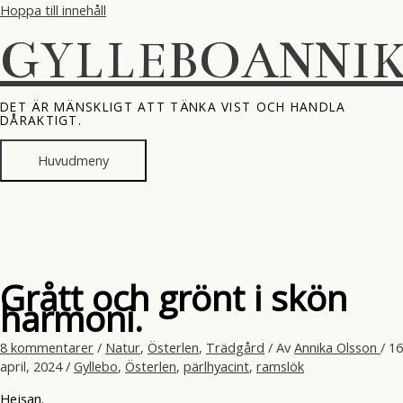
Hoppa till innehåll
GYLLEBOANNI
DET ÄR MÄNSKLIGT ATT TÄNKA VIST OCH HANDLA
DÅRAKTIGT.
Huvudmeny
Grått och grönt i skön
harmoni.
8 kommentarer
/
Natur
,
Österlen
,
Trädgård
/ Av
Annika Olsson
/
16
april, 2024
/
Gyllebo
,
Österlen
,
pärlhyacint
,
ramslök
Hejsan.