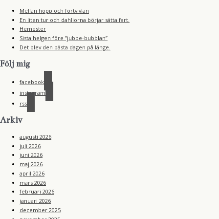
Mellan hopp och förtvivlan
En liten tur och dahliorna börjar sätta fart.
Hemester
Sista helgen före ”jubbe-bubblan”
Det blev den bästa dagen på länge.
Följ mig
facebook
instagram
rss
Arkiv
augusti 2026
juli 2026
juni 2026
maj 2026
april 2026
mars 2026
februari 2026
januari 2026
december 2025