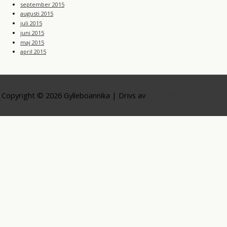
september 2015
augusti 2015
juli 2015
juni 2015
maj 2015
april 2015
Copyright © 2026
Gylleboannika
| Drivs av
Astra WordPress-tema