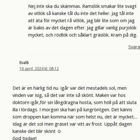
Nej inte ska du skämmas. Ramslök smakar lite svagt
av vitlök så kanske tål du inte det heller. Jag tål inte
att äta för mycket rå vitlök, jag blir lite som om jag
är bakis av det dagen efter. Jag gillar vanlig purjolök
mycket, och rödlök och såklart gräslök. Kram på dig.
Svara
Eval8
16 april, 2024 kl. 08:12
Det är en härlig tid nu. Igår var det mestadels sol, men
vinden var isig, så det var inte så skönt. Maken var hos
doktorn igår,för sin långdragna hosta, som höll på att sluta
illa i lördags. I morgon ska han på lungröntgen. Det känns
som droppen kan komma när som helst nu, det är mycket…
Idag är det sol men gräset var vitt av frost. Uppåt dagen
kanske det blir skönt ☺️
God tisdag!