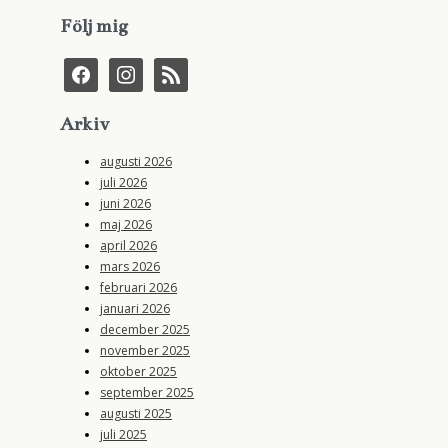
Följ mig
f
i
r
a
n
s
c
s
s
e
t
Arkiv
b
a
o
g
augusti 2026
o
r
juli 2026
k
a
juni 2026
m
maj 2026
april 2026
mars 2026
februari 2026
januari 2026
december 2025
november 2025
oktober 2025
september 2025
augusti 2025
juli 2025