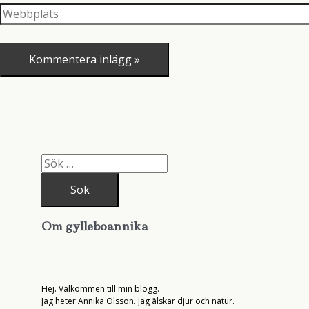
Webbplats
S
ö
k
e
f
t
Om gylleboannika
e
r
:
Hej. Välkommen till min blogg.
Jag heter Annika Olsson. Jag älskar djur och natur.