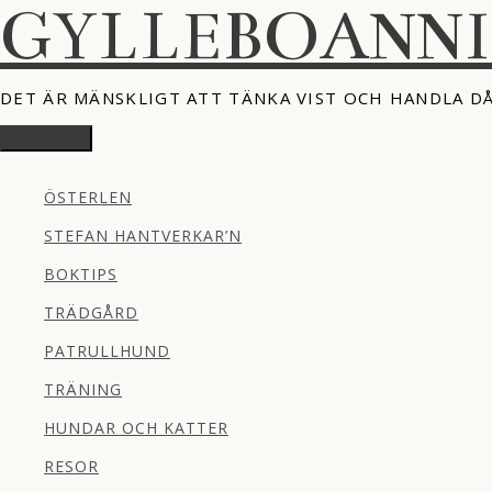
GYLLEBOANN
Hoppa
till
innehåll
DET ÄR MÄNSKLIGT ATT TÄNKA VIST OCH HANDLA D
Huvudmeny
ÖSTERLEN
STEFAN HANTVERKAR’N
BOKTIPS
TRÄDGÅRD
PATRULLHUND
TRÄNING
HUNDAR OCH KATTER
RESOR