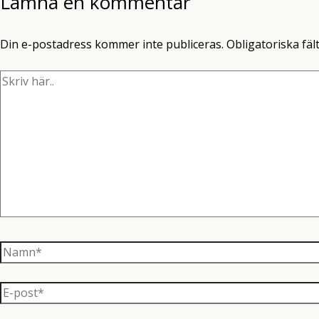
Lämna en kommentar
Din e-postadress kommer inte publiceras.
Obligatoriska fäl
Skriv
här..
Namn*
E-
post*