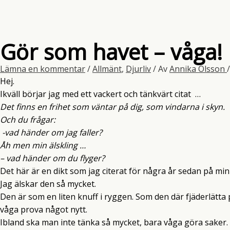
Gör som havet – våga!
Lämna en kommentar
/
Allmänt
,
Djurliv
/ Av
Annika Olsson
Hej.
Ikväll börjar jag med ett vackert och tänkvärt citat …
Det finns en frihet som väntar på dig, som vindarna i skyn.
Och du frågar:
-vad händer om jag faller?
Åh men min älskling …
– vad händer om du flyger?
Det här är en dikt som jag citerat för några år sedan på mi
Jag älskar den så mycket.
Den är som en liten knuff i ryggen. Som den där fjäderlätta 
våga prova något nytt.
Ibland ska man inte tänka så mycket, bara våga göra saker.