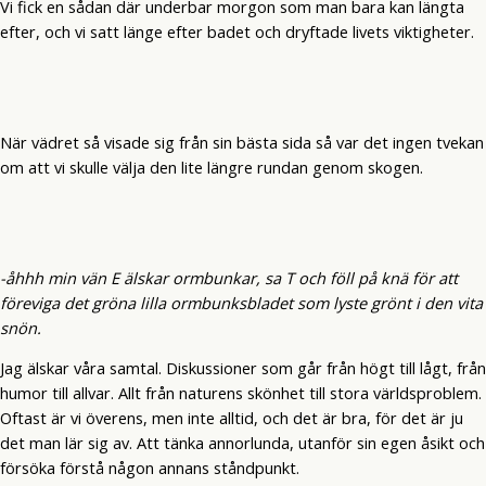
Vi fick en sådan där underbar morgon som man bara kan längta
efter, och vi satt länge efter badet och dryftade livets viktigheter.
När vädret så visade sig från sin bästa sida så var det ingen tvekan
om att vi skulle välja den lite längre rundan genom skogen.
-åhhh min vän E älskar ormbunkar, sa T och föll på knä för att
föreviga det gröna lilla ormbunksbladet som lyste grönt i den vita
snön.
Jag älskar våra samtal. Diskussioner som går från högt till lågt, från
humor till allvar. Allt från naturens skönhet till stora världsproblem.
Oftast är vi överens, men inte alltid, och det är bra, för det är ju
det man lär sig av. Att tänka annorlunda, utanför sin egen åsikt och
försöka förstå någon annans ståndpunkt.