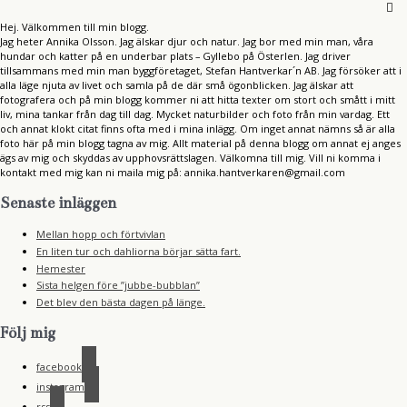
Hej. Välkommen till min blogg.
Jag heter Annika Olsson. Jag älskar djur och natur. Jag bor med min man, våra
hundar och katter på en underbar plats – Gyllebo på Österlen. Jag driver
tillsammans med min man byggföretaget, Stefan Hantverkar´n AB. Jag försöker att i
alla läge njuta av livet och samla på de där små ögonblicken. Jag älskar att
fotografera och på min blogg kommer ni att hitta texter om stort och smått i mitt
liv, mina tankar från dag till dag. Mycket naturbilder och foto från min vardag. Ett
och annat klokt citat finns ofta med i mina inlägg. Om inget annat nämns så är alla
foto här på min blogg tagna av mig. Allt material på denna blogg om annat ej anges
ägs av mig och skyddas av upphovsrättslagen. Välkomna till mig. Vill ni komma i
kontakt med mig kan ni maila mig på: annika.hantverkaren@gmail.com
Senaste inläggen
Mellan hopp och förtvivlan
En liten tur och dahliorna börjar sätta fart.
Hemester
Sista helgen före ”jubbe-bubblan”
Det blev den bästa dagen på länge.
Följ mig
facebook
instagram
rss