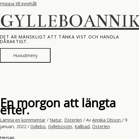
Hoppa till innehåll
GYLLEBOANNI
DET ÄR MÄNSKLIGT ATT TÄNKA VIST OCH HANDLA
DÅRAKTIGT.
Huvudmeny
En morgon att längta
efter.
Lämna en kommentar
/
Natur
,
Österlen
/ Av
Annika Olsson
/
9
januari, 2022
/
Gyllebo
,
Gyllebosjön
,
Kallbad
,
Österlen
Hejsan.