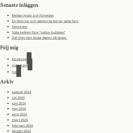
Senaste inläggen
Mellan hopp och förtvivlan
En liten tur och dahliorna börjar sätta fart.
Hemester
Sista helgen före ”jubbe-bubblan”
Det blev den bästa dagen på länge.
Följ mig
facebook
instagram
rss
Arkiv
augusti 2026
juli 2026
juni 2026
maj 2026
april 2026
mars 2026
februari 2026
januari 2026