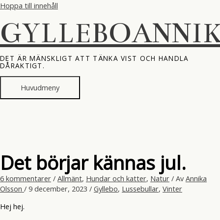
Hoppa till innehåll
GYLLEBOANNI
DET ÄR MÄNSKLIGT ATT TÄNKA VIST OCH HANDLA
DÅRAKTIGT.
Huvudmeny
Det börjar kännas jul.
6 kommentarer
/
Allmänt
,
Hundar och katter
,
Natur
/ Av
Annika
Olsson
/
9 december, 2023
/
Gyllebo
,
Lussebullar
,
Vinter
Hej hej.