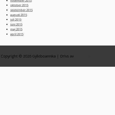
november 2015
oktober 2015
september 2015
augusti 2015
juli 2015
juni 2015
maj 2015
april 2015
Copyright © 2026
Gylleboannika
| Drivs av
Astra WordPress-tema