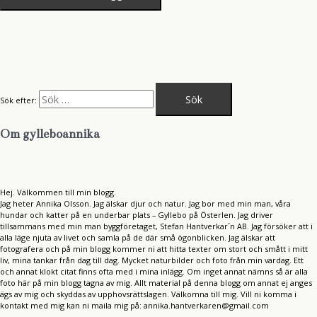
Sök efter:
Om gylleboannika
Hej. Välkommen till min blogg.
Jag heter Annika Olsson. Jag älskar djur och natur. Jag bor med min man, våra
hundar och katter på en underbar plats – Gyllebo på Österlen. Jag driver
tillsammans med min man byggföretaget, Stefan Hantverkar´n AB. Jag försöker att i
alla läge njuta av livet och samla på de där små ögonblicken. Jag älskar att
fotografera och på min blogg kommer ni att hitta texter om stort och smått i mitt
liv, mina tankar från dag till dag. Mycket naturbilder och foto från min vardag. Ett
och annat klokt citat finns ofta med i mina inlägg. Om inget annat nämns så är alla
foto här på min blogg tagna av mig. Allt material på denna blogg om annat ej anges
ägs av mig och skyddas av upphovsrättslagen. Välkomna till mig. Vill ni komma i
kontakt med mig kan ni maila mig på: annika.hantverkaren@gmail.com