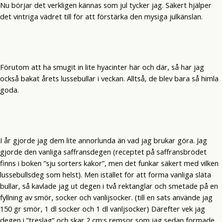
Nu börjar det verkligen kännas som jul tycker jag. Säkert hjälper
det vintriga vädret till för att förstärka den mysiga julkänslan.
Förutom att ha smugit in lite hyacinter här och där, så har jag
också bakat årets lussebullar i veckan. Alltså, de blev bara så himla
goda.
I år gjorde jag dem lite annorlunda än vad jag brukar göra. Jag
gjorde den vanliga saffransdegen (receptet på saffransbrödet
finns i boken ”sju sorters kakor”, men det funkar säkert med vilken
lussebullsdeg som helst). Men istället för att forma vanliga släta
bullar, så kavlade jag ut degen i två rektanglar och smetade på en
fyllning av smör, socker och vanlijsocker. (till en sats använde jag
150 gr smör, 1 dl socker och 1 dl vanljsocker) Därefter vek jag
degen i ”treslag” och skar 2 cm:s remsor som jag sedan formade