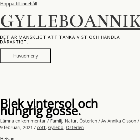
Hoppa till innehåll
GYLLEBOANNI
DET ÄR MÄNSKLIGT ATT TÄNKA VIST OCH HANDLA
DÅRAKTIGT.
Huvudmeny
Blek vintersol och
hungrig gosse.
Lämna en kommentar
/
Familj
,
Natur
,
Österlen
/ Av
Annika Olsson
/
9 februari, 2021
/
cott
,
Gyllebo
,
Österlen
Hejsan.