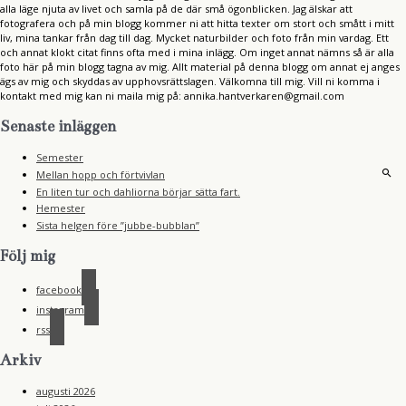
alla läge njuta av livet och samla på de där små ögonblicken. Jag älskar att
fotografera och på min blogg kommer ni att hitta texter om stort och smått i mitt
liv, mina tankar från dag till dag. Mycket naturbilder och foto från min vardag. Ett
och annat klokt citat finns ofta med i mina inlägg. Om inget annat nämns så är alla
foto här på min blogg tagna av mig. Allt material på denna blogg om annat ej anges
ägs av mig och skyddas av upphovsrättslagen. Välkomna till mig. Vill ni komma i
kontakt med mig kan ni maila mig på: annika.hantverkaren@gmail.com
Senaste inläggen
Semester
Mellan hopp och förtvivlan
En liten tur och dahliorna börjar sätta fart.
Hemester
Sista helgen före ”jubbe-bubblan”
Följ mig
facebook
instagram
rss
Arkiv
augusti 2026