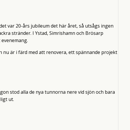
et var 20-års jubileum det här året, så utsågs ingen
 vackra stränder. I Ystad, Simrishamn och Brösarp
gt evenemang.
 nu är i färd med att renovera, ett spännande projekt
orgon stod alla de nya tunnorna nere vid sjön och bara
igt ut.