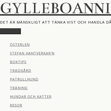
GYLLEBOANN
Hoppa
till
innehåll
DET ÄR MÄNSKLIGT ATT TÄNKA VIST OCH HANDLA D
Huvudmeny
ÖSTERLEN
STEFAN HANTVERKAR’N
BOKTIPS
TRÄDGÅRD
PATRULLHUND
TRÄNING
HUNDAR OCH KATTER
RESOR