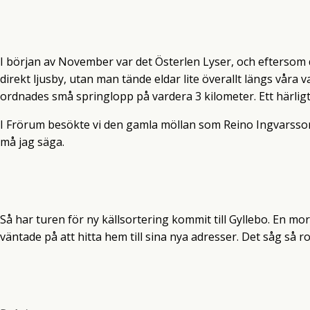
I början av November var det Österlen Lyser, och eftersom d
direkt ljusby, utan man tände eldar lite överallt längs våra
ordnades små springlopp på vardera 3 kilometer. Ett härli
I Frörum besökte vi den gamla möllan som Reino Ingvarsson
må jag säga.
Så har turen för ny källsortering kommit till Gyllebo. En m
väntade på att hitta hem till sina nya adresser. Det såg så rol