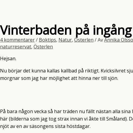
Vinterbaden på ingång
4 kommentarer
/
Boktips
,
Natur
,
Österlen
/ Av
Annika Olss
naturreservat
,
Österlen
Hejsan.
Nu börjar det kunna kallas kallbad på riktigt. Kvicksilvret sj
morgnar som jag har möjlighet att hinna ner till sjön.
På bara någon vecka så har träden nu fällt nästan alla sina
här (bilderna som jag tog strax innan vi åkte till Småland).
njöt av en av säsongens sista höstdagar.