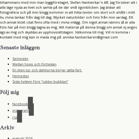
tillsammans med min man byggföretaget, Stefan Hantverkar´n AB. Jag försöker att i
alla läge njuta av livet och samla på de där små ögonblicken. Jag älskar att
fotografera och på min blogg kommer ni att hitta texter om stort och smått i mitt
liv, mina tankar från dag till dag. Mycket naturbilder och foto från min vardag. Ett
och annat klokt citat finns ofta med i mina inlägg. Om inget annat nämns så är alla
foto här på min blogg tagna av mig. Allt material på denna blogg om annat ej anges
ägs av mig och skyddas av upphovsrättslagen. Välkomna till mig. Vill ni komma i
kontakt med mig kan ni maila mig på: annika.hantverkaren@gmail.com
Senaste inläggen
Semester
Mellan hopp och förtvivlan
En liten tur och dahliorna börjar sätta fart.
Hemester
Sista helgen före ”jubbe-bubblan”
Följ mig
facebook
instagram
rss
Arkiv
augusti 2026