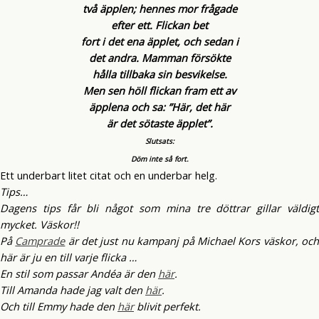
två äpplen; hennes mor frågade
efter ett. Flickan bet
fort i det ena äpplet, och sedan i
det andra. Mamman försökte
hålla tillbaka sin besvikelse.
Men sen höll flickan fram ett av
äpplena och sa: ”Här, det här
är det sötaste äpplet”.
Slutsats:
Döm inte så fort.
Ett underbart litet citat och en underbar helg.
Tips…
Dagens tips får bli något som mina tre döttrar gillar väldigt
mycket. Väskor!!
På
Camprade
är det just nu kampanj på Michael Kors väskor, oc
här är ju en till varje flicka …
En stil som passar Andéa är den
här
.
Till Amanda hade jag valt den
här
.
Och till Emmy hade den
här
blivit perfekt.