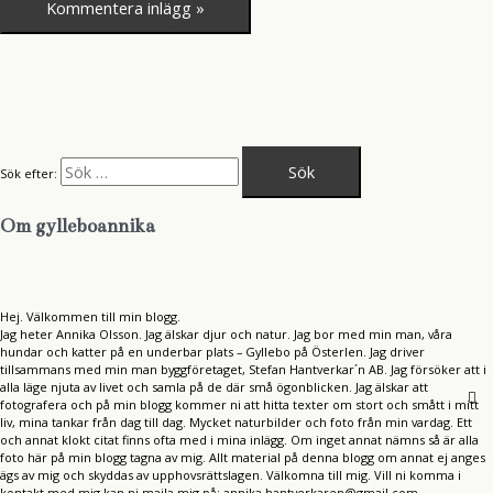
Sök efter:
Om gylleboannika
Hej. Välkommen till min blogg.
Jag heter Annika Olsson. Jag älskar djur och natur. Jag bor med min man, våra
hundar och katter på en underbar plats – Gyllebo på Österlen. Jag driver
tillsammans med min man byggföretaget, Stefan Hantverkar´n AB. Jag försöker att i
alla läge njuta av livet och samla på de där små ögonblicken. Jag älskar att
fotografera och på min blogg kommer ni att hitta texter om stort och smått i mitt
liv, mina tankar från dag till dag. Mycket naturbilder och foto från min vardag. Ett
och annat klokt citat finns ofta med i mina inlägg. Om inget annat nämns så är alla
foto här på min blogg tagna av mig. Allt material på denna blogg om annat ej anges
ägs av mig och skyddas av upphovsrättslagen. Välkomna till mig. Vill ni komma i
kontakt med mig kan ni maila mig på: annika.hantverkaren@gmail.com