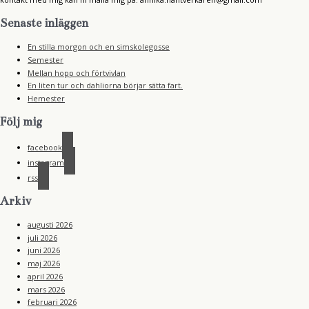
Senaste inläggen
En stilla morgon och en simskolegosse
Semester
Mellan hopp och förtvivlan
En liten tur och dahliorna börjar sätta fart.
Hemester
Följ mig
facebook
instagram
rss
Arkiv
augusti 2026
juli 2026
juni 2026
maj 2026
april 2026
mars 2026
februari 2026