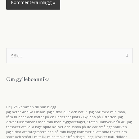
S
ö
k
e
f
t
Om gylleboannika
e
r
:
Hej. Välkommen till min blogg.
Jag heter Annika Olsson. Jag älskar djur och natur. Jag bor med min man,
våra hundar och katter på en underbar plats – Gyllebo på Österlen. Jag
driver tillsammans med min man byggföretaget, Stefan Hantverkar´n AB. Jag
försöker att i alla läge njuta av livet och samla på de där små ögonblicken.
Jag älskar att fotografera och på min blogg kommer ni att hitta texter om
stort och smått i mitt liv, mina tankar från dag till dag. Mycket naturbilder