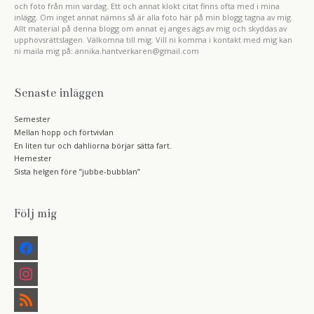
och foto från min vardag. Ett och annat klokt citat finns ofta med i mina
inlägg. Om inget annat nämns så är alla foto här på min blogg tagna av mig.
Allt material på denna blogg om annat ej anges ägs av mig och skyddas av
upphovsrättslagen. Välkomna till mig. Vill ni komma i kontakt med mig kan
ni maila mig på: annika.hantverkaren@gmail.com
Senaste inläggen
Semester
Mellan hopp och förtvivlan
En liten tur och dahliorna börjar sätta fart.
Hemester
Sista helgen före ”jubbe-bubblan”
Följ mig
f
a
c
i
e
n
b
s
r
o
t
s
o
a
s