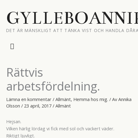
Hoppa
till
GYLLEBOANNI
innehåll
DET ÄR MÄNSKLIGT ATT TÄNKA VIST OCH HANDLA DÅRA
Huvudmeny
Rättvis
arbetsfördelning.
Lämna en kommentar
/
Allmänt
,
Hemma hos mig.
/ Av
Annika
Olsson
/
23 april, 2017
/
Allmänt
Hejsan.
Vilken härlig lördag vi fick med sol och vackert väder.
Riktigt ljuvligt.