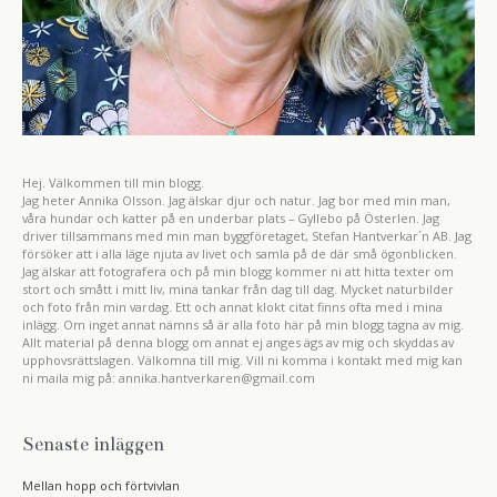
Hej. Välkommen till min blogg.
Jag heter Annika Olsson. Jag älskar djur och natur. Jag bor med min man,
våra hundar och katter på en underbar plats – Gyllebo på Österlen. Jag
driver tillsammans med min man byggföretaget, Stefan Hantverkar´n AB. Jag
försöker att i alla läge njuta av livet och samla på de där små ögonblicken.
Jag älskar att fotografera och på min blogg kommer ni att hitta texter om
stort och smått i mitt liv, mina tankar från dag till dag. Mycket naturbilder
och foto från min vardag. Ett och annat klokt citat finns ofta med i mina
inlägg. Om inget annat nämns så är alla foto här på min blogg tagna av mig.
Allt material på denna blogg om annat ej anges ägs av mig och skyddas av
upphovsrättslagen. Välkomna till mig. Vill ni komma i kontakt med mig kan
ni maila mig på: annika.hantverkaren@gmail.com
Senaste inläggen
Mellan hopp och förtvivlan