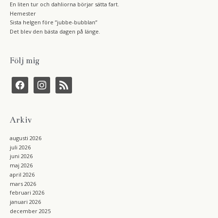
En liten tur och dahliorna börjar sätta fart.
Hemester
Sista helgen före ”jubbe-bubblan”
Det blev den bästa dagen på länge.
Följ mig
f
i
r
a
n
s
c
s
s
e
t
b
a
Arkiv
o
g
o
r
k
a
augusti 2026
m
juli 2026
juni 2026
maj 2026
april 2026
mars 2026
februari 2026
januari 2026
december 2025