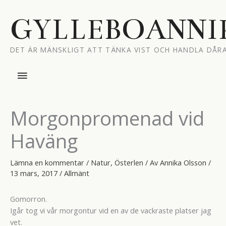
Hoppa
till
GYLLEBOANNI
innehåll
DET ÄR MÄNSKLIGT ATT TÄNKA VIST OCH HANDLA DÅRA
Huvudmeny
Morgonpromenad vid
Haväng
Lämna en kommentar
/
Natur
,
Österlen
/ Av
Annika Olsson
/
13 mars, 2017
/
Allmänt
Gomorron.
Igår tog vi vår morgontur vid en av de vackraste platser jag
vet.