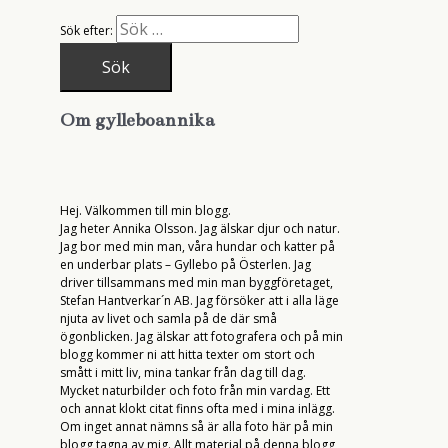
Sök efter:
Om gylleboannika
Hej. Välkommen till min blogg.
Jag heter Annika Olsson. Jag älskar djur och natur.
Jag bor med min man, våra hundar och katter på
en underbar plats – Gyllebo på Österlen. Jag
driver tillsammans med min man byggföretaget,
Stefan Hantverkar´n AB. Jag försöker att i alla läge
njuta av livet och samla på de där små
ögonblicken. Jag älskar att fotografera och på min
blogg kommer ni att hitta texter om stort och
smått i mitt liv, mina tankar från dag till dag.
Mycket naturbilder och foto från min vardag. Ett
och annat klokt citat finns ofta med i mina inlägg.
Om inget annat nämns så är alla foto här på min
blogg tagna av mig. Allt material på denna blogg