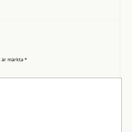
t är märkta
*