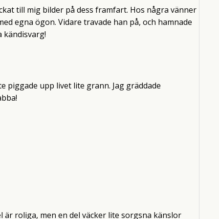
ckat till mig bilder på dess framfart. Hos några vänner
se med egna ögon. Vidare travade han på, och hamnade
ra kändisvarg!
te piggade upp livet lite grann. Jag gräddade
abba!
 är roliga, men en del väcker lite sorgsna känslor