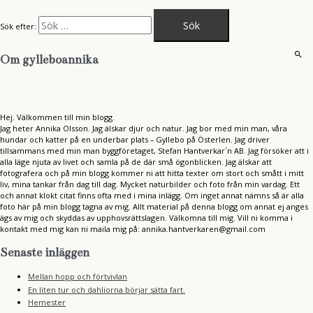
Sök efter:
Om gylleboannika
Hej. Välkommen till min blogg.
Jag heter Annika Olsson. Jag älskar djur och natur. Jag bor med min man, våra
hundar och katter på en underbar plats – Gyllebo på Österlen. Jag driver
tillsammans med min man byggföretaget, Stefan Hantverkar´n AB. Jag försöker att i
alla läge njuta av livet och samla på de där små ögonblicken. Jag älskar att
fotografera och på min blogg kommer ni att hitta texter om stort och smått i mitt
liv, mina tankar från dag till dag. Mycket naturbilder och foto från min vardag. Ett
och annat klokt citat finns ofta med i mina inlägg. Om inget annat nämns så är alla
foto här på min blogg tagna av mig. Allt material på denna blogg om annat ej anges
ägs av mig och skyddas av upphovsrättslagen. Välkomna till mig. Vill ni komma i
kontakt med mig kan ni maila mig på: annika.hantverkaren@gmail.com
Senaste inläggen
Mellan hopp och förtvivlan
En liten tur och dahliorna börjar sätta fart.
Hemester