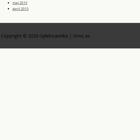
maj 2015
april 2015
Copyright © 2026
Gylleboannika
| Drivs av
Astra WordPress-tema