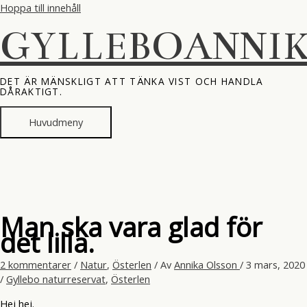
Hoppa till innehåll
GYLLEBOANNI
DET ÄR MÄNSKLIGT ATT TÄNKA VIST OCH HANDLA
DÅRAKTIGT.
Huvudmeny
Man ska vara glad för
det lilla.
2 kommentarer
/
Natur
,
Österlen
/ Av
Annika Olsson
/
3 mars, 2020
/
Gyllebo naturreservat
,
Österlen
Hej hej.