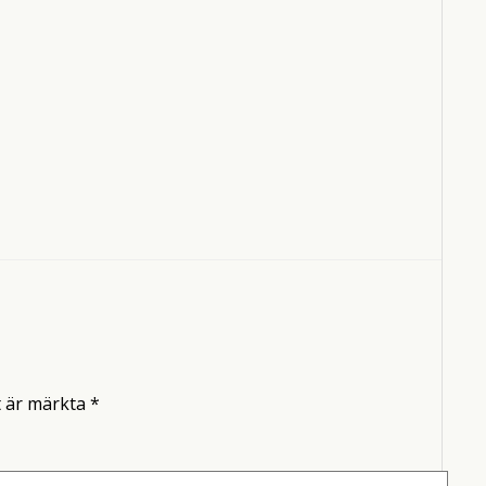
t är märkta
*