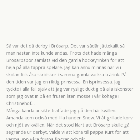
Så var det då derby i Brösarp. Det var sådär jättekallt så
man nästan inte kunde andas. Trots det hade många
Brösarpsbor samlats vid den gamla hockeyrinken för att
heja på alla tappra spelare. Jag kan ännu minnas när vi i
skolan fick åka skridskor i samma gamla vackra trärink. På
den tiden var jag en riktig prinsessa. En isprinsessa. Jag
tyckte i alla fall själv att jag var rysligt duktig på alla iskonster
som jag övat in på en frusen liten mosse i vår kohage i
Christinehof…
Många kända ansikte träffade jag på den här kvällen.
Amanda kom också med lilla hunden Snow. Vi åt grillade korv
och njöt av kvällen. När det stod klart att Brösarp skulle gå
segrande ur derbyt, valde vi att köra till pappa Kurt för att
värma upp våra frusna fingrar och tår.