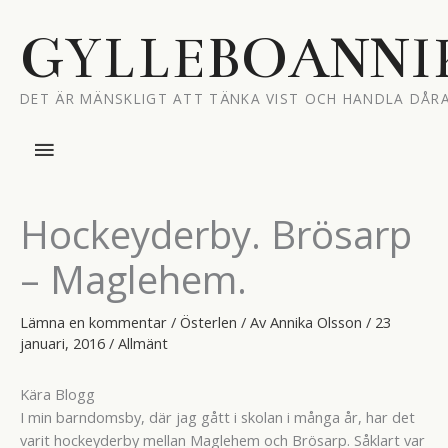
Hoppa
till
GYLLEBOANNI
innehåll
DET ÄR MÄNSKLIGT ATT TÄNKA VIST OCH HANDLA DÅRA
Huvudmeny
Hockeyderby. Brösarp
– Maglehem.
Lämna en kommentar
/
Österlen
/ Av
Annika Olsson
/
23
januari, 2016
/
Allmänt
Kära Blogg
I min barndomsby, där jag gått i skolan i många år, har det
varit hockeyderby mellan Maglehem och Brösarp. Såklart var