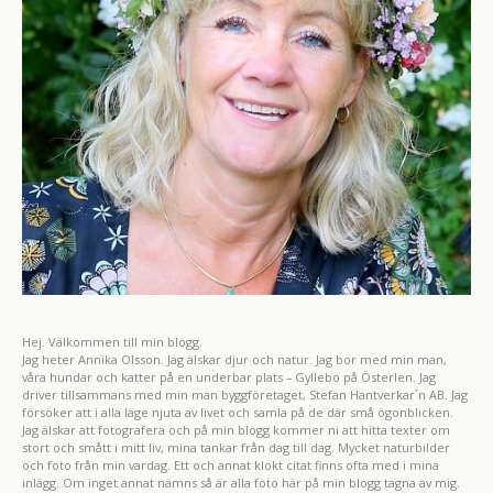
Hej. Välkommen till min blogg.
Jag heter Annika Olsson. Jag älskar djur och natur. Jag bor med min man,
våra hundar och katter på en underbar plats – Gyllebo på Österlen. Jag
driver tillsammans med min man byggföretaget, Stefan Hantverkar´n AB. Jag
försöker att i alla läge njuta av livet och samla på de där små ögonblicken.
Jag älskar att fotografera och på min blogg kommer ni att hitta texter om
stort och smått i mitt liv, mina tankar från dag till dag. Mycket naturbilder
och foto från min vardag. Ett och annat klokt citat finns ofta med i mina
inlägg. Om inget annat nämns så är alla foto här på min blogg tagna av mig.