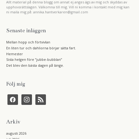
Allt material på denna blogg om annat ej anges ägs av mig och skyddas av
upphovsrättslagen. Välkomna till mig. Vill ni komma i kontakt med mig kan
ni maila mig på: annika.hantverkaren@gmail.com
Senaste inläggen
Mellan hopp och förtvivlan
En liten tur och dahliorna börjar sätta fart.
Hemester
Sista helgen före ”jubbe-bubblan”
Det blev den bästa dagen på länge.
Följ mig
f
i
r
a
n
s
c
s
s
e
t
b
a
Arkiv
o
g
o
r
k
a
augusti 2026
m