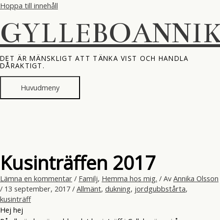
Hoppa till innehåll
GYLLEBOANNI
DET ÄR MÄNSKLIGT ATT TÄNKA VIST OCH HANDLA
DÅRAKTIGT.
Huvudmeny
Kusinträffen 2017
Lämna en kommentar
/
Familj
,
Hemma hos mig.
/ Av
Annika Olsson
/
13 september, 2017
/
Allmänt
,
dukning
,
jordgubbstårta
,
kusinträff
Hej hej