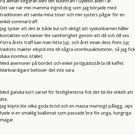
På allmän begäran blev det kusinträff i Gyllebo även i år.
Det var när min mamma Ingrid dog som jag började med
traditionen att samla mina töser och min systers pågar för en
enkel sommarträff.
Jag tycker att det är både kul och viktigt att syskonbarnen håller
kontakten och känner lite samhörighet genom att då och då ses.
Förra årets träff kan man hitta
här
. och året innan dess finns
här
Vädrets makter inbjöd inte till några utomhusaktiviteter, så jag fick
duka inomhus istället.
Med anemoner på bordet och enkel jordgubbstårta till kaffet.
Märkvärdigare behöver det inte vara.
Med ganska kort varsel för festligheterna fick det bli lite enkelt att
äta.
Jag köpte lite olika goda bröd och en massa mumsigt pålägg, vips
hade vi en smaklig kvällsmat som passade bra för unga, hungriga
magar.