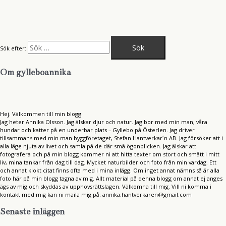
Sök efter:
Om gylleboannika
Hej. Välkommen till min blogg.
Jag heter Annika Olsson. Jag älskar djur och natur. Jag bor med min man, våra
hundar och katter på en underbar plats – Gyllebo på Österlen. Jag driver
tillsammans med min man byggföretaget, Stefan Hantverkar´n AB. Jag försöker att i
alla läge njuta av livet och samla på de där små ögonblicken. Jag älskar att
fotografera och på min blogg kommer ni att hitta texter om stort och smått i mitt
liv, mina tankar från dag till dag. Mycket naturbilder och foto från min vardag. Ett
och annat klokt citat finns ofta med i mina inlägg. Om inget annat nämns så är alla
foto här på min blogg tagna av mig. Allt material på denna blogg om annat ej anges
ägs av mig och skyddas av upphovsrättslagen. Välkomna till mig. Vill ni komma i
kontakt med mig kan ni maila mig på: annika.hantverkaren@gmail.com
Senaste inläggen