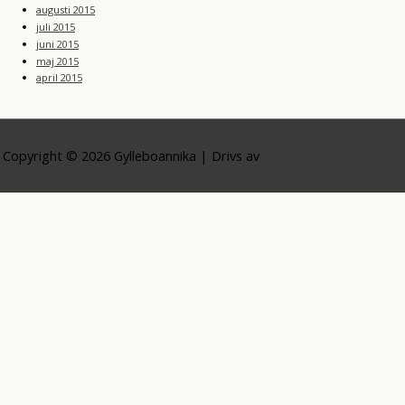
augusti 2015
juli 2015
juni 2015
maj 2015
april 2015
Copyright © 2026
Gylleboannika
| Drivs av
Astra WordPress-tema