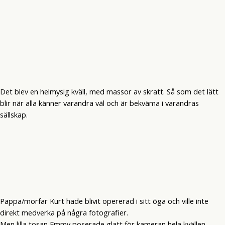
Det blev en helmysig kväll, med massor av skratt. Så som det lätt
blir när alla känner varandra väl och är bekväma i varandras
sällskap.
Pappa/morfar Kurt hade blivit opererad i sitt öga och ville inte
direkt medverka på några fotografier.
Men lilla tosan Emmy poserade glatt för kameran hela kvällen.