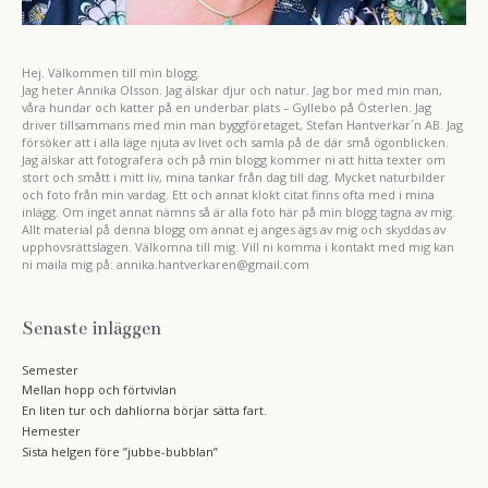
Hej. Välkommen till min blogg.
Jag heter Annika Olsson. Jag älskar djur och natur. Jag bor med min man,
våra hundar och katter på en underbar plats – Gyllebo på Österlen. Jag
driver tillsammans med min man byggföretaget, Stefan Hantverkar´n AB. Jag
försöker att i alla läge njuta av livet och samla på de där små ögonblicken.
Jag älskar att fotografera och på min blogg kommer ni att hitta texter om
stort och smått i mitt liv, mina tankar från dag till dag. Mycket naturbilder
och foto från min vardag. Ett och annat klokt citat finns ofta med i mina
inlägg. Om inget annat nämns så är alla foto här på min blogg tagna av mig.
Allt material på denna blogg om annat ej anges ägs av mig och skyddas av
upphovsrättslagen. Välkomna till mig. Vill ni komma i kontakt med mig kan
ni maila mig på: annika.hantverkaren@gmail.com
Senaste inläggen
Semester
Mellan hopp och förtvivlan
En liten tur och dahliorna börjar sätta fart.
Hemester
Sista helgen före ”jubbe-bubblan”