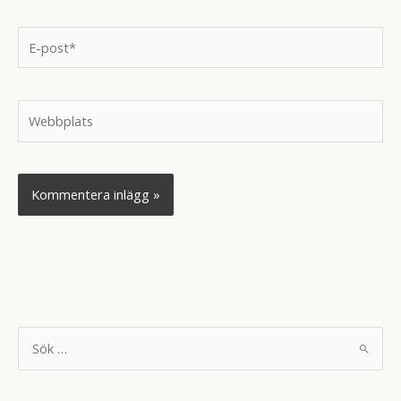
E-
post*
Webbplats
S
ö
k
e
f