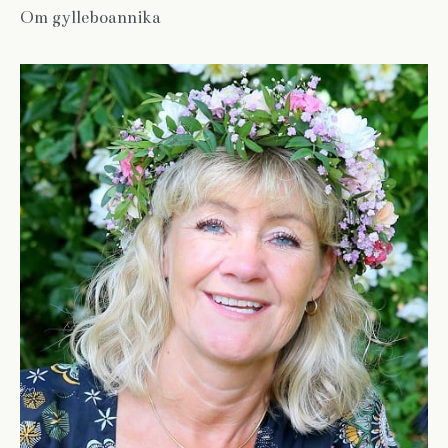
t
Om gylleboannika
e
r
: