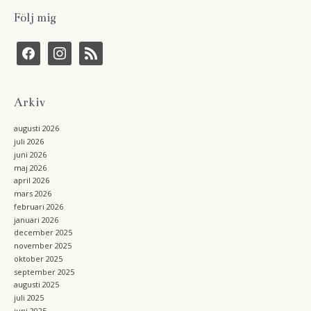
Följ mig
f
i
r
a
n
s
c
s
s
e
t
b
a
Arkiv
o
g
o
r
k
a
augusti 2026
m
juli 2026
juni 2026
maj 2026
april 2026
mars 2026
februari 2026
januari 2026
december 2025
november 2025
oktober 2025
september 2025
augusti 2025
juli 2025
juni 2025