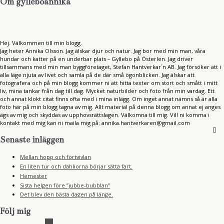
Om gylleboannika
Hej. Välkommen till min blogg.
Jag heter Annika Olsson. Jag älskar djur och natur. Jag bor med min man, våra
hundar och katter på en underbar plats – Gyllebo på Österlen. Jag driver
tillsammans med min man byggföretaget, Stefan Hantverkar´n AB. Jag försöker att i
alla läge njuta av livet och samla på de där små ögonblicken. Jag älskar att
fotografera och på min blogg kommer ni att hitta texter om stort och smått i mitt
liv, mina tankar från dag till dag. Mycket naturbilder och foto från min vardag. Ett
och annat klokt citat finns ofta med i mina inlägg. Om inget annat nämns så är alla
foto här på min blogg tagna av mig. Allt material på denna blogg om annat ej anges
ägs av mig och skyddas av upphovsrättslagen. Välkomna till mig. Vill ni komma i
kontakt med mig kan ni maila mig på: annika.hantverkaren@gmail.com
Senaste inläggen
Mellan hopp och förtvivlan
En liten tur och dahliorna börjar sätta fart.
Hemester
Sista helgen före ”jubbe-bubblan”
Det blev den bästa dagen på länge.
Följ mig