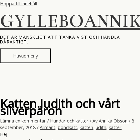
Hoppa till innehåll
GYLLEBOANNI
DET ÄR MÄNSKLIGT ATT TÄNKA VIST OCH HANDLA
DÅRAKTIGT.
Huvudmeny
Katten Judith och vårt
silverpäron
Lämna en kommentar
/
Hundar och katter
/ Av
Annika Olsson
/
8
september, 2018
/
Allmänt
,
bondkatt
,
katten Judith
,
katter
Hej