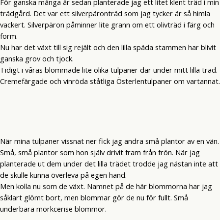
För ganska många år sedan planterade jag ett litet klent träd i min
trädgård. Det var ett silverpäronträd som jag tycker är så himla
vackert. Silverpäron påminner lite grann om ett olivträd i färg och
form.
Nu har det växt till sig rejält och den lilla späda stammen har blivit
ganska grov och tjock.
Tidigt i våras blommade lite olika tulpaner där under mitt lilla träd.
Cremefärgade och vinröda ståtliga Österlentulpaner om vartannat.
När mina tulpaner vissnat ner fick jag andra små plantor av en vän.
Små, små plantor som hon själv drivit fram från frön. När jag
planterade ut dem under det lilla trädet trodde jag nästan inte att
de skulle kunna överleva på egen hand.
Men kolla nu som de växt. Namnet på de här blommorna har jag
såklart glömt bort, men blommar gör de nu för fullt. Små
underbara mörkcerise blommor.