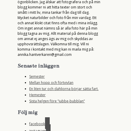
ögonblicken. Jag älskar att fotografera och på min
blogg kommer ni att hitta texter om stort och
smått i mitt liv, mina tankar från dag till dag.
Mycket naturbilder och foto från min vardag. Ett
och annat klokt citat finns ofta med i mina inlägg.
Om inget annat nämns så är alla foto här på min
blogg tagna av mig. Allt material på denna blogg
om annat ej anges ägs av mig och skyddas av
upphovsrättslagen. Välkomna till mig. Vill ni
komma i kontakt med mig kan ni maila mig på:
annika.hantverkaren@gmail.com
Senaste inläggen
Semester
Mellan hopp och förtvivlan
En liten tur och dahliorna börjar sätta fart.
Hemester
Sista helgen före ”jubbe-bubblan”
Följ mig
facebook
instagram