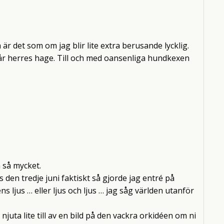
är det som om jag blir lite extra berusande lycklig.
vår herres hage. Till och med oansenliga hundkexen
n så mycket.
is den tredje juni faktiskt så gjorde jag entré på
 ljus … eller ljus och ljus … jag såg världen utanför
h njuta lite till av en bild på den vackra orkidéen om ni