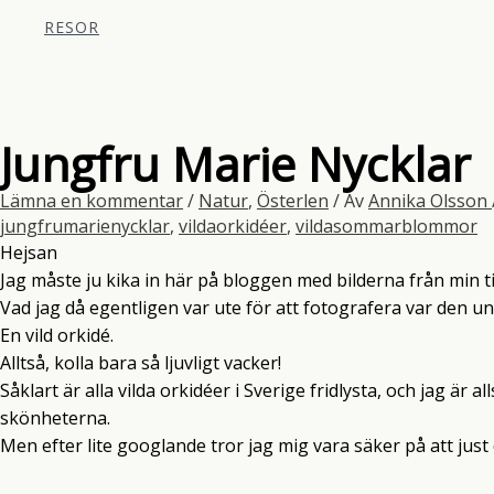
RESOR
Jungfru Marie Nycklar
Lämna en kommentar
/
Natur
,
Österlen
/ Av
Annika Olsson
jungfrumarienycklar
,
vildaorkidéer
,
vildasommarblommor
Hejsan
Jag måste ju kika in här på bloggen med bilderna från min ti
Vad jag då egentligen var ute för att fotografera var den un
En vild orkidé.
Alltså, kolla bara så ljuvligt vacker!
Såklart är alla vilda orkidéer i Sverige fridlysta, och jag är
skönheterna.
Men efter lite googlande tror jag mig vara säker på att jus