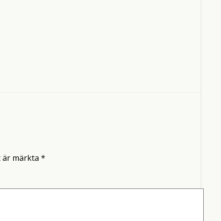
t är märkta
*