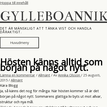
Hoppa till innehåll
GYLLEBOANNI
DET ÄR MÄNSKLIGT ATT TÄNKA VIST OCH HANDLA
DÅRAKTIGT.
Huvudmeny
Hösten känns alltid som
början på något nytt.
Lämna en kommentar
/
Allmänt
/ Av
Annika Olsson
/
25 augusti,
2015
/
Allmänt
Kära Blogg
Ja, så känns det nog för många. När hösten kommer så är det
början på något nytt. Sommarens glättiga liv byts ut mot allvar,
struktur och nya mål.