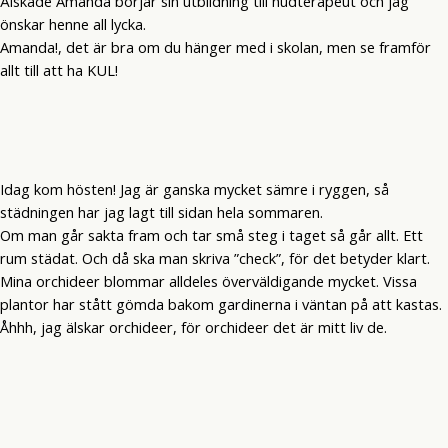
Älskade Amanda börjar sin utbildning till hudterapeut och jag
önskar henne all lycka.
Amanda!, det är bra om du hänger med i skolan, men se framför
allt till att ha KUL!
Idag kom hösten! Jag är ganska mycket sämre i ryggen, så
städningen har jag lagt till sidan hela sommaren.
Om man går sakta fram och tar små steg i taget så går allt. Ett
rum städat. Och då ska man skriva ”check”, för det betyder klart.
Mina orchideer blommar alldeles överväldigande mycket. Vissa
plantor har stått gömda bakom gardinerna i väntan på att kastas.
Åhhh, jag älskar orchideer, för orchideer det är mitt liv de.