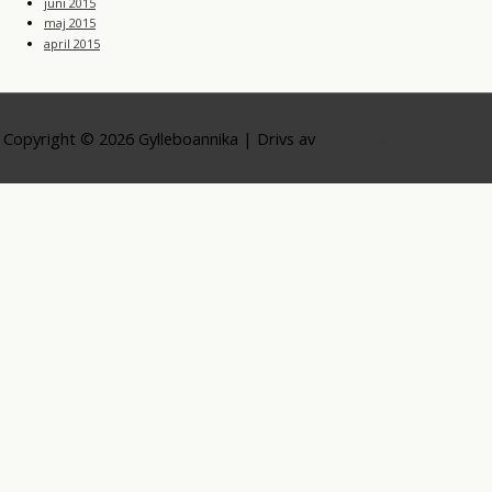
juni 2015
maj 2015
april 2015
Copyright © 2026
Gylleboannika
| Drivs av
Astra WordPress-tema