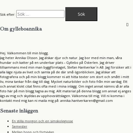
Sök efter:
Om gylleboannika
Hej. Välkommen till min blogg.
Jag heter Annika Olsson. Jag älskar djur och natur. Jag bor med min man, våra
hundar och katter på en underbar plats – Gyllebo på Österlen. Jag driver
tillsammans med min man byggföretaget, Stefan Hantverkar´n AB. Jag försöker att i
alla läge njuta av livet och samla på de där små ögonblicken. Jag älskar att
fotografera och på min blogg kommer ni att hitta texter om stort och smått i mitt
liv, mina tankar från dag till dag. Mycket naturbilder och foto från min vardag. Ett
och annat klokt citat finns ofta med i mina inlägg. Om inget annat nämns så är alla
foto här på min blogg tagna av mig. Allt material på denna blogg om annat ej anges
ägs av mig och skyddas av upphovsrättslagen. Välkomna till mig. Vill ni komma i
kontakt med mig kan ni maila mig på: annika.hantverkaren@gmail.com
Senaste inläggen
En stilla morgon och en simskolegosse
Semester
Mellan hopp och förtvivlan