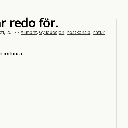
är redo för.
ti, 2017
/
Allmänt
,
Gyllebosjön
,
höstkänsla
,
natur
t annorlunda…