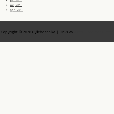
juni 2015
maj 2015
april 2015
Copyright © 2026
Gylleboannika
| Drivs av
Astra WordPress-tema