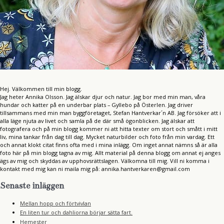
Hej. Välkommen till min blogg.
Jag heter Annika Olsson. Jag älskar djur och natur. Jag bor med min man, våra
hundar och katter på en underbar plats – Gyllebo på Österlen. Jag driver
tillsammans med min man byggföretaget, Stefan Hantverkar´n AB. Jag försöker att i
alla läge njuta av livet och samla på de där små ögonblicken. Jag älskar att
fotografera och på min blogg kommer ni att hitta texter om stort och smått i mitt
liv, mina tankar från dag till dag. Mycket naturbilder och foto från min vardag. Ett
och annat klokt citat finns ofta med i mina inlägg. Om inget annat nämns så är alla
foto här på min blogg tagna av mig. Allt material på denna blogg om annat ej anges
ägs av mig och skyddas av upphovsrättslagen. Välkomna till mig. Vill ni komma i
kontakt med mig kan ni maila mig på: annika.hantverkaren@gmail.com
Senaste inläggen
Mellan hopp och förtvivlan
En liten tur och dahliorna börjar sätta fart.
Hemester