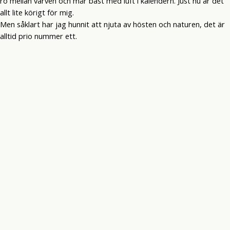
ro mellan varven och mår bäst med luft i kalendern. Just nu är det
allt lite körigt för mig.
Men såklart har jag hunnit att njuta av hösten och naturen, det är
alltid prio nummer ett.