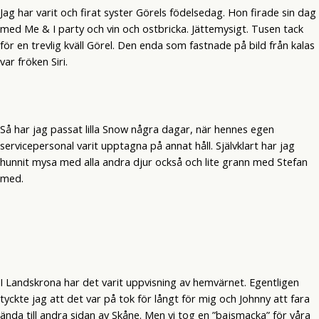
Jag har varit och firat syster Görels födelsedag. Hon firade sin dag
med Me & I party och vin och ostbricka. Jättemysigt. Tusen tack
för en trevlig kväll Görel. Den enda som fastnade på bild från kalas
var fröken Siri.
Så har jag passat lilla Snow några dagar, när hennes egen
servicepersonal varit upptagna på annat håll. Självklart har jag
hunnit mysa med alla andra djur också och lite grann med Stefan
med.
I Landskrona har det varit uppvisning av hemvärnet. Egentligen
tyckte jag att det var på tok för långt för mig och Johnny att fara
ända till andra sidan av Skåne. Men vi tog en ”bajsmacka” för våra