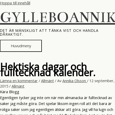
Hoppa till innehåll
GYLLEBOANNI
DET ÄR MÄNSKLIGT ATT TÄNKA VIST OCH HANDLA
DÅRAKTIGT.
Huvudmeny
Hektiska dagar och
fulltecknad kalender.
Lämna en kommentar
/
Allmänt
/ Av
Annika Olsson
/
12 september,
2015
/
Allmänt
Kära Blogg
Egentligen tycker jag inte om när min almanacka är fulltecknad av
saker jag måste göra. Det spelar liksom ingen roll att det bara är
roliga saker som jag egentligen älskar att göra. Jag vill ha lugn och