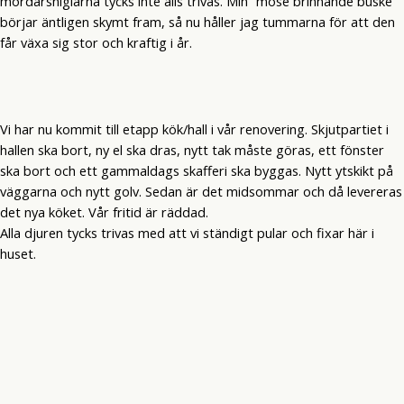
mördarsniglarna tycks inte alls trivas. Min ”mose brinnande buske”
börjar äntligen skymt fram, så nu håller jag tummarna för att den
får växa sig stor och kraftig i år.
Vi har nu kommit till etapp kök/hall i vår renovering. Skjutpartiet i
hallen ska bort, ny el ska dras, nytt tak måste göras, ett fönster
ska bort och ett gammaldags skafferi ska byggas. Nytt ytskikt på
väggarna och nytt golv. Sedan är det midsommar och då levereras
det nya köket. Vår fritid är räddad.
Alla djuren tycks trivas med att vi ständigt pular och fixar här i
huset.