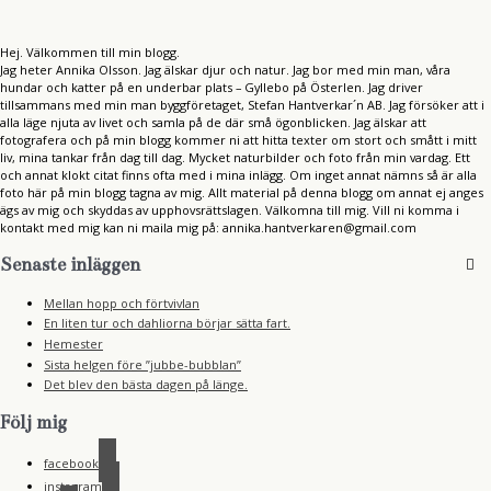
Hej. Välkommen till min blogg.
Jag heter Annika Olsson. Jag älskar djur och natur. Jag bor med min man, våra
hundar och katter på en underbar plats – Gyllebo på Österlen. Jag driver
tillsammans med min man byggföretaget, Stefan Hantverkar´n AB. Jag försöker att i
alla läge njuta av livet och samla på de där små ögonblicken. Jag älskar att
fotografera och på min blogg kommer ni att hitta texter om stort och smått i mitt
liv, mina tankar från dag till dag. Mycket naturbilder och foto från min vardag. Ett
och annat klokt citat finns ofta med i mina inlägg. Om inget annat nämns så är alla
foto här på min blogg tagna av mig. Allt material på denna blogg om annat ej anges
ägs av mig och skyddas av upphovsrättslagen. Välkomna till mig. Vill ni komma i
kontakt med mig kan ni maila mig på: annika.hantverkaren@gmail.com
Senaste inläggen
Mellan hopp och förtvivlan
En liten tur och dahliorna börjar sätta fart.
Hemester
Sista helgen före ”jubbe-bubblan”
Det blev den bästa dagen på länge.
Följ mig
facebook
instagram