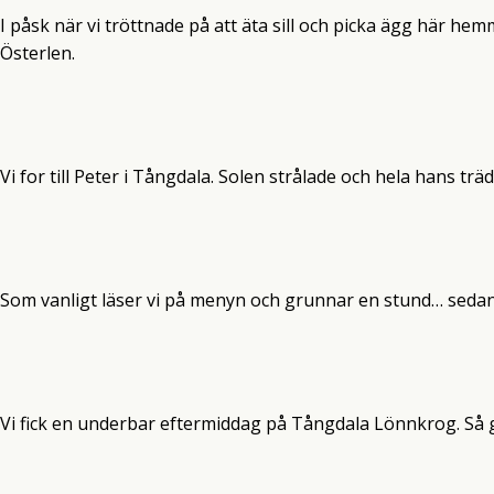
I påsk när vi tröttnade på att äta sill och picka ägg här hemma
Österlen.
Vi for till Peter i Tångdala. Solen strålade och hela hans t
Som vanligt läser vi på menyn och grunnar en stund… sedan tar
Vi fick en underbar eftermiddag på Tångdala Lönnkrog. Så g