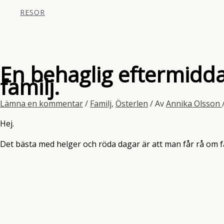
RESOR
En behaglig eftermidd
familj.
Lämna en kommentar
/
Familj
,
Österlen
/ Av
Annika Olsson
Hej.
Det bästa med helger och röda dagar är att man får rå om fa