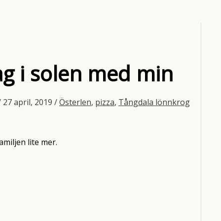
ag i solen med min
/
27 april, 2019
/
Österlen
,
pizza
,
Tångdala lönnkrog
miljen lite mer.