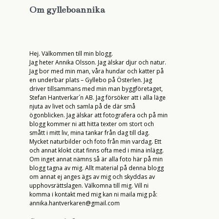
Om gylleboannika
Hej. Välkommen till min blogg.
Jag heter Annika Olsson. Jag älskar djur och natur.
Jag bor med min man, våra hundar och katter på
en underbar plats – Gyllebo på Österlen. Jag
driver tillsammans med min man byggföretaget,
Stefan Hantverkar´n AB. Jag försöker att i alla läge
njuta av livet och samla på de där små
ögonblicken. Jag älskar att fotografera och på min
blogg kommer ni att hitta texter om stort och
smått i mitt liv, mina tankar från dag till dag.
Mycket naturbilder och foto från min vardag. Ett
och annat klokt citat finns ofta med i mina inlägg.
Om inget annat nämns så är alla foto här på min
blogg tagna av mig. Allt material på denna blogg
om annat ej anges ägs av mig och skyddas av
upphovsrättslagen. Välkomna till mig. Vill ni
komma i kontakt med mig kan ni maila mig på:
annika.hantverkaren@gmail.com