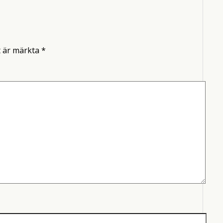
t är märkta
*